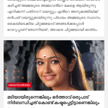
കഴിച്ചത് അമ്മയുടെ അമ്മാവൻ്റെ മകളെ ആയിരുന്നു
എനിക്കന്ന് പതിനാറ് വയസ്സും എൻ്റെ അനുജത്തിയ്ക്ക്
ഒൻപത് വയസ്സുമായിരുന്നു പ്രായം അമ്മയുടെ സ്ഥാനം
കൈയ്യടക്കിയ ചിറ്റമ്മയോട് ഞങ്ങൾക്കപ്പോൾ
വെറുപ്പാണ് തോന്നിയത് , അവരെ ചിറ്റമ്മയായി മാത്രം…
UNCATEGORIZED
മടിയായിരുന്നെങ്കിലും ഭർത്താവ് ഒരുപാട്
നിർബന്ധിച്ചത് കൊണ്ട് കഷ്ടപ്പെട്ടിട്ടാണെങ്കിലും