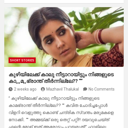
SHORT STORIES
കുഴിയിലേക്ക് കാലു നീട്ടാറായിട്ടും നിങ്ങളുടെ
കാ,,,മ,,ഭ്രാന്ത് തീർന്നില്ലേ?? “”
2 weeks ago
Mazhavil Thalukal
No Comments
” കുഴിയിലേക്ക് കാലു നീട്ടാറായിട്ടും നിങ്ങളുടെ
കാമഭ്രാന്ത് തീർന്നില്ലേ?? “” കവിത ചോദിച്ചപ്പോൾ
വിളറി വെളുത്തു കൊണ്ട് ചന്ദ്രിക സ്വന്തം മരുമകളെ
നോക്കി.. “” അമ്മയ്ക്ക് ഒരു തെറ്റ് പറ്റി!! ദയവുചെയ്ത്
എന്റെ മോള് ഇത് ആരോടും പറയരുത്!” ​ഹാളിലെ