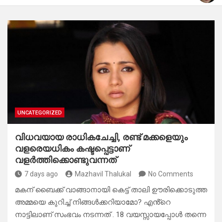
UNCATEGORIZED
വിധവയായ രാധികചേച്ചി, രണ്ട് മക്കളെയും
വളരെയധികം കഷ്ടപ്പെട്ടാണ്
വളർത്തിക്കൊണ്ടുവന്നത്
7 days ago
Mazhavil Thalukal
No Comments
മകന് ബൈക്ക് വാങ്ങാനായി കെട്ട് താലി ഊരിക്കൊടുത്ത
അമ്മയെ കുറിച്ച് നിങ്ങൾക്കറിയാമോ? എൻ്റെ
നാട്ടിലാണ് സംഭവം നടന്നത് . 18 വയസ്സായപ്പോൾ തന്നെ