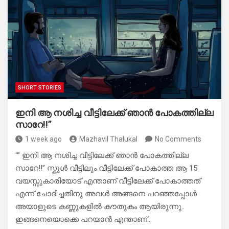
SHORT STORIES
ഇനി ആ നശിച്ച വീട്ടിലേക്ക് ഞാൻ പോകത്തില്ല
സാറേ!!”
1 week ago
Mazhavil Thalukal
No Comments
“” ഇനി ആ നശിച്ച വീട്ടിലേക്ക് ഞാൻ പോകത്തില്ല
സാറേ!!” ​സ്കൂൾ വീട്ടിലും വീട്ടിലേക്ക് പോകാത്ത ആ 15
വയസ്സുകാരിയോട് എന്താണ് വീട്ടിലേക്ക് പോകാത്തത്
എന്ന് ചോദിച്ചതിനു അവൾ അങ്ങനെ പറഞ്ഞപ്പോൾ
അയാളുടെ കണ്ണുകളിൽ കൗതുകം ആയിരുന്നു.. ​
ഇങ്ങനെയൊക്കെ പറയാൻ എന്താണ്…