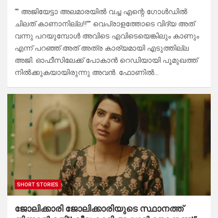
“” അജിയേട്ടാ അലമാരയിൽ വച്ച എന്റെ ഗോൾഡിൽ
ചിലത് കാണാനില്ല!!”” ​വെപ്രാളത്തോടെ വിദ്യ അത്
വന്നു പറയുമ്പോൾ അവിടെ എവിടെയെങ്കിലും കാണും
എന്ന് പറഞ്ഞ് അത് അത്ര കാര്യമായി എടുത്തില്ല
അജി. ഓഫീസിലേക്ക് പോകാൻ റെഡിയായി പൂമുഖത്ത്
നിൽക്കുകയായിരുന്നു അവൻ. ഫോണിൽ…
SHORT STORIES
ജോലിക്കാരി ജോലിക്കാരിയുടെ സ്ഥാനത്ത്