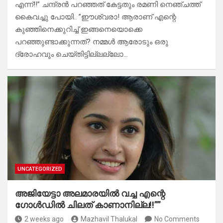
എന്ന്!!” ​ചന്ദ്രൻ പറഞ്ഞത് കേട്ടതും രമണി നെഞ്ചത്ത്
കൈവച്ചു പോയി.. ​”ഈശ്വരാ! ആരാണ് എന്റെ
കുഞ്ഞിനെക്കുറിച്ച് ഇങ്ങനെയൊക്കെ
പറഞ്ഞുണ്ടാക്കുന്നത്? നമ്മൾ ആരോടും ഒരു
ദ്രോഹവും ചെയ്തിട്ടില്ലല്ലോ…
UNCATEGORIZED
അജിയേട്ടാ അലമാരയിൽ വച്ച എന്റെ
ഗോൾഡിൽ ചിലത് കാണാനില്ല!!””
2 weeks ago
Mazhavil Thalukal
No Comments