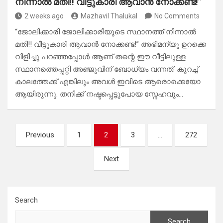
നിന്നാൽ മതി!! വീട്ടുകാരി ആവാൻ നോക്കണ്ട!”
2 weeks ago
Mazhavil Thalukal
No Comments
“ജോലിക്കാരി ജോലിക്കാരിയുടെ സ്ഥാനത്ത് നിന്നാൽ
മതി!! വീട്ടുകാരി ആവാൻ നോക്കണ്ട!” ​അഭിമന്യു ഉറക്കെ
വിളിച്ചു പറഞ്ഞപ്പോൾ ആണ് തന്റെ ഈ വീട്ടിലുള്ള
സ്ഥാനത്തെപ്പറ്റി അഞ്ജുവിന് ബോധ്യം വന്നത്. കുറച്ച്
കാലത്തേക്ക് എങ്കിലും അവൾ ഇവിടെ ആരൊക്കെയോ
ആയിരുന്നു. തനിക്ക് നഷ്ടപ്പെട്ടുപോയ സ്നേഹവും…
Posts
Previous
1
2
3
…
272
pagination
Next
Search
Search