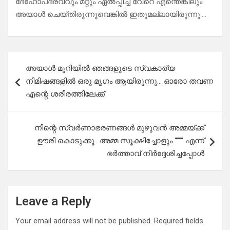
ദേഹോപദ്രവവും മറ്റും ഏൽപ്പിച്ച് വേറെ എന്തെങ്കിലും
അയാൾ ചെയ്തിരുന്നുവെങ്കിൽ ഇതുമല്ലായിരുന്നു….
Post
അയാൾ മുറിയിൽ ഞങ്ങളുടെ സ്വകാര്യ
navigation
നിമിഷങ്ങളിൽ ഒരു മൃഗം ആയിരുന്നു… ഓരോ തവണ
എന്റെ ശരീരത്തിലേക്ക്
നിന്റെ സ്വർണാഭരണങ്ങൾ മുഴുവൻ അമ്മയ്ക്ക്
ഊരി കൊടുക്കൂ.. അമ്മ സൂക്ഷിച്ചോളും “””” എന്ന്
ഭർത്താവ് നിർദ്ദേശിച്ചപ്പോൾ
Leave a Reply
Your email address will not be published.
Required fields