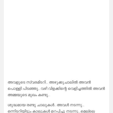
അവളുടെ സ്വരമിടറി… അഴുക്കുചാലിൽ അവൻ
പൊള്ളി പിടഞ്ഞു.. വഴി വിളക്കിന്റെ വെളിച്ചത്തിൽ അവൻ
അമ്മയുടെ മുഖം കണ്ടു..
ശുദ്ധമായ രണ്ടു ചാലുകൾ.. അവൾ നടന്നു…
ഒന്നിടറിയിട്ടും കാലുകൾ ഉറപ്പിച്ചു നടന്നു…മെല്ലെ