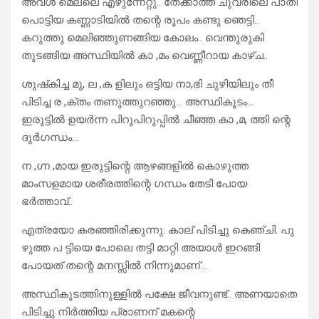
അവൾ മെല്ലെ എഴുന്നേറ്റു.. തേക്കാത്ത ചുവരിലെ പാതി
പൊട്ടിയ കണ്ണാടിയിൽ തന്റെ രൂപം കണ്ടു ഞെട്ടി..
കറുത്തു മെലിഞ്ഞുണങ്ങിയ കോലം.. വെന്തുരുകി
തുടങ്ങിയ അസ്ഥിയിൽ കാ ,മം വെണ്ണീറായ കാഴ്ച..
ശുഷ്‌കിച്ച മു, ല ,ക ളിലും ഒട്ടിയ നാ,ഭി ചുഴിയിലും തീ
പിടിച്ച ര ,ക്തം തണുത്തുറഞ്ഞു… അസ്ഥികൂടം…
ഇരുട്ടിൽ ഉയർന്ന പിറുപിറുപ്പിൽ ചീഞ്ഞ കാ ,മ, ത്തി ന്റെ
ദുർഗന്ധം…
ന ,ഗ്ന ,മായ ഇരുട്ടിന്റെ ആഴങ്ങളിൽ കൊഴുത്ത
മാംസളമായ ശരീരത്തിന്റെ ഗന്ധം തേടി പോയ
ഭർത്താവ്..
എത്രയോ കരഞ്ഞിരിക്കുന്നു. കാല് പിടിച്ചു കെഞ്ചി. പു
ഴുത്ത പ ട്ടിയെ പോലെ തട്ടി മാറ്റി അയാൾ ഇറങ്ങി
പോയത് തന്റെ മനസ്സിൽ നിന്നുമാണ്…
അസ്ഥികൂടത്തിനുള്ളിൽ പക്ഷേ ജീവനുണ്ട്.. അണയാതെ
പിടിച്ചു നിർത്തിയ പ്രാണന് മകന്റെ