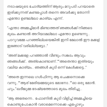
നടാഷയുടെ ചോദ്യത്തിന് ആരും മറുപടി പറയാതെ
ഇരിക്കുന്നത് കണ്ടപ്പോൾ തന്നെ അവർക്കു തോന്നി
എന്തോ ഉണ്ടല്ലോ കാര്യം എന്ന്…
“എന്താ അമ്മച്ചിമാർ മിണ്ടാത്തത് ഞങ്ങൾക്ക് നിങ്ങടെ
മുഖം കണ്ടാൽ അറിയാമല്ലോ എന്തോ ഉണ്ടെന്നു…
പാറുവമ്മേ പറഞ്ഞില്ലയെങ്കിൽ ഇനി മേലാൽ ഈ മക്കള്
ഇങ്ങോട് വരില്ല്യട്ടോ…”
“അത് മക്കളേ പറഞ്ഞാൽ വീണ്ടും സങ്കടം ആവും
ഞങ്ങൾക്ക്… അത്കൊണ്ടാണ്…””അതെന്താ ഇത്രയും
വലിയ കാര്യം… ഞങ്ങൾ കൂടി ഒന്ന് കേൾക്കട്ടെ…”
“അതെ ഇന്നലെ ഗൾഫിന്നു ആ ചെക്കനൊക്കെ
വന്നു…””ആര് മേരിയമ്മയുടെ മോനോ…””ഓ ഒരു മോൻ..
ഹും..”ഖദീജുമ്മ ദേഷ്യത്തോടെ മുഖം തിരിച്ചു…
“ആ അതേന്നെ… ഫോണിൽ കൂടി വിളിച്ച് അമ്മച്ചിയെ
കൊണ്ടുപോകാൻ വരാമെന്നൊക്കെ എപ്പോഴും