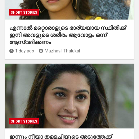
SHORT STORIES
എന്നാൽ മറ്റൊരാളുടെ ഭാര്യയായ സ്ഥിതിക്ക്
ഇനി അവളുടെ ശരീരം ആവോളം ഒന്ന്
ആസ്വദിക്കണം
1 day ago
Mazhavil Thalukal
SHORT STORIES
ഇന്നും നീയാ തള്ളച്ചിയുടെ അടുത്തേക്ക്