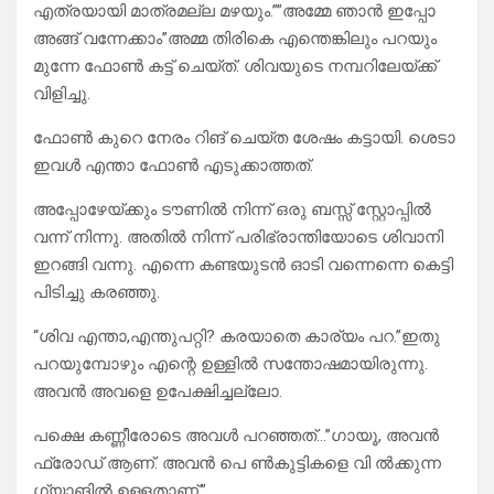
എത്രയായി മാത്രമല്ല മഴയും.””അമ്മേ ഞാൻ ഇപ്പോ
അങ്ങ് വന്നേക്കാം”അമ്മ തിരികെ എന്തെങ്കിലും പറയും
മുന്നേ ഫോൺ കട്ട് ചെയ്ത്. ശിവയുടെ നമ്പറിലേയ്ക്ക്
വിളിച്ചു.
ഫോൺ കുറെ നേരം റിങ് ചെയ്ത ശേഷം കട്ടായി. ശെടാ
ഇവൾ എന്താ ഫോൺ എടുക്കാത്തത്.
അപ്പോഴേയ്ക്കും ടൗണിൽ നിന്ന് ഒരു ബസ്സ് സ്റ്റോപ്പിൽ
വന്ന് നിന്നു. അതിൽ നിന്ന് പരിഭ്രാന്തിയോടെ ശിവാനി
ഇറങ്ങി വന്നു. എന്നെ കണ്ടയുടൻ ഓടി വന്നെന്നെ കെട്ടി
പിടിച്ചു കരഞ്ഞു.
“ശിവ എന്താ,എന്തുപറ്റി? കരയാതെ കാര്യം പറ.”ഇതു
പറയുമ്പോഴും എന്റെ ഉള്ളിൽ സന്തോഷമായിരുന്നു.
അവൻ അവളെ ഉപേക്ഷിച്ചല്ലോ.
പക്ഷെ കണ്ണീരോടെ അവൾ പറഞ്ഞത്…”ഗായൂ, അവൻ
ഫ്രോഡ് ആണ്. അവൻ പെ ൺകുട്ടികളെ വി ൽക്കുന്ന
ഗ്യാങിൽ ഉള്ളതാണ്.”