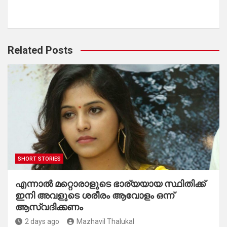
Related Posts
SHORT STORIES
എന്നാൽ മറ്റൊരാളുടെ ഭാര്യയായ സ്ഥിതിക്ക്
ഇനി അവളുടെ ശരീരം ആവോളം ഒന്ന്
ആസ്വദിക്കണം
2 days ago
Mazhavil Thalukal