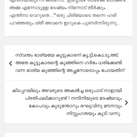
എന്തായാലും നീ കിടന്നോ.. ഇപ്പോഴേ താഴേക്ക് പോകണ്ട.
അമ്മ എന്നോടുള്ള ദേഷ്യം നിന്നോട് തീർക്കും…
എന്തിനാ വെറുതെ…..””ഒരു ചിരിയോടെ തന്നെ ഹരി
പറഞ്ഞതും ശ്രീ അവനെ ഇറുകെ പുണർന്നിരുന്നു…
Post
സ്വന്തം ഭാര്യയേ കൂട്ടുകാരന് കൂ,ട്ടി,കൊ,ടു,ത്ത്,
navigation
അതേ കൂട്ടുകാരന്റെ കുഞ്ഞിനെ ഗർഭം ധരിക്കേണ്ടി
വന്ന ഭാര്യ കുഞ്ഞിന്റെ അച്ഛനോടൊപ്പം പോയതിന്
കിടപ്പറയിലും അവരുടെ അകൽച്ച ഒരുപാട് നാളായി
പ്രതിഫലിക്കാറുണ്ട്..! നന്ദിനിയുടെ ദേഷ്യവും
കോപവും കൂടുന്തോറും രഘുവിനു മൗനവും
നിസ്സംഗതയും കൂടി വന്നു..