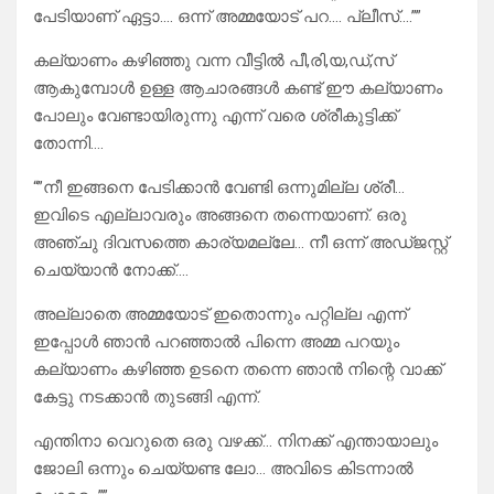
പേടിയാണ് ഏട്ടാ…. ഒന്ന് അമ്മയോട് പറ…. പ്ലീസ്….””
കല്യാണം കഴിഞ്ഞു വന്ന വീട്ടിൽ പീ,രി,യ,ഡ്‌,സ്
ആകുമ്പോൾ ഉള്ള ആചാരങ്ങൾ കണ്ട് ഈ കല്യാണം
പോലും വേണ്ടായിരുന്നു എന്ന് വരെ ശ്രീകുട്ടിക്ക്
തോന്നി….
“”നീ ഇങ്ങനെ പേടിക്കാൻ വേണ്ടി ഒന്നുമില്ല ശ്രീ…
ഇവിടെ എല്ലാവരും അങ്ങനെ തന്നെയാണ്. ഒരു
അഞ്ചു ദിവസത്തെ കാര്യമല്ലേ… നീ ഒന്ന് അഡ്ജസ്റ്റ്
ചെയ്യാൻ നോക്ക്….
അല്ലാതെ അമ്മയോട് ഇതൊന്നും പറ്റില്ല എന്ന്
ഇപ്പോൾ ഞാൻ പറഞ്ഞാൽ പിന്നെ അമ്മ പറയും
കല്യാണം കഴിഞ്ഞ ഉടനെ തന്നെ ഞാൻ നിന്റെ വാക്ക്
കേട്ടു നടക്കാൻ തുടങ്ങി എന്ന്.
എന്തിനാ വെറുതെ ഒരു വഴക്ക്… നിനക്ക് എന്തായാലും
ജോലി ഒന്നും ചെയ്യണ്ട ലോ… അവിടെ കിടന്നാൽ