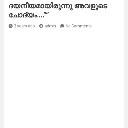
ദയനീയമായിരുന്നു അവളുടെ
ചോദ്യം….””
3 years ago
admin
No Comments