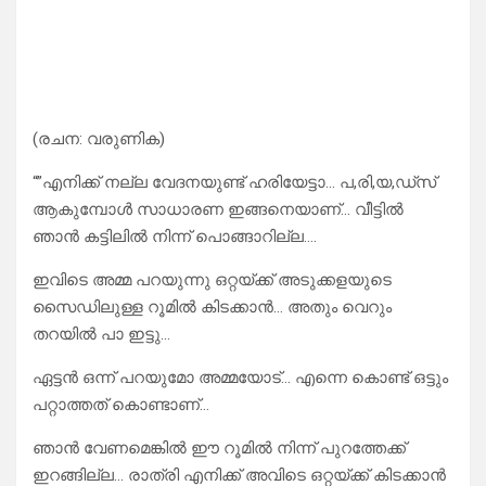
(രചന: വരുണിക)
“”എനിക്ക് നല്ല വേദനയുണ്ട് ഹരിയേട്ടാ… പ,രി,യ,ഡ്‌സ്
ആകുമ്പോൾ സാധാരണ ഇങ്ങനെയാണ്… വീട്ടിൽ
ഞാൻ കട്ടിലിൽ നിന്ന് പൊങ്ങാറില്ല….
ഇവിടെ അമ്മ പറയുന്നു ഒറ്റയ്ക്ക് അടുക്കളയുടെ
സൈഡിലുള്ള റൂമിൽ കിടക്കാൻ… അതും വെറും
തറയിൽ പാ ഇട്ടു…
ഏട്ടൻ ഒന്ന് പറയുമോ അമ്മയോട്… എന്നെ കൊണ്ട് ഒട്ടും
പറ്റാത്തത് കൊണ്ടാണ്…
ഞാൻ വേണമെങ്കിൽ ഈ റൂമിൽ നിന്ന് പുറത്തേക്ക്
ഇറങ്ങില്ല… രാത്രി എനിക്ക് അവിടെ ഒറ്റയ്ക്ക് കിടക്കാൻ