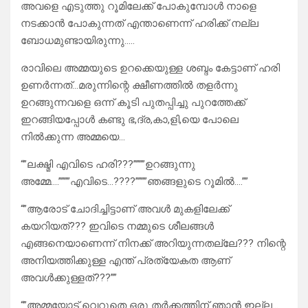
അവളെ എടുത്തു റൂമിലേക്ക് പോകുമ്പോൾ നാളെ
നടക്കാൻ പോകുന്നത് എന്താണെന്ന് ഹരിക്ക് നല്ല
ബോധമുണ്ടായിരുന്നു…..
രാവിലെ അമ്മയുടെ ഉറക്കെയുള്ള ശബ്ദം കേട്ടാണ് ഹരി
ഉണർന്നത്…മരുന്നിന്റെ ക്ഷീണത്തിൽ തളർന്നു
ഉറങ്ങുന്നവളെ ഒന്ന് കൂടി പുതപ്പിച്ചു പുറത്തേക്ക്
ഇറങ്ങിയപ്പോൾ കണ്ടു ഭ,ദ്ര,കാ,ളി,യെ പോലെ
നിൽക്കുന്ന അമ്മയെ…
“”ലക്ഷ്മി എവിടെ ഹരി???””””ഉറങ്ങുന്നു
അമ്മേ….””””എവിടെ…????””””ഞങ്ങളുടെ റൂമിൽ….””
“”ആരോട് ചോദിച്ചിട്ടാണ് അവൾ മുകളിലേക്ക്
കയറിയത്??? ഇവിടെ നമ്മുടെ ശീലങ്ങൾ
എങ്ങനെയാണെന്ന് നിനക്ക് അറിയുന്നതല്ലേ??? നിന്റെ
അനിയത്തിക്കുള്ള എന്ത് പ്രത്യേകത ആണ്
അവൾക്കുള്ളത്???””
“”അമ്മയോട് വെറുതെ ഒരു തർക്കത്തിന് ഞാൻ ഇല്ല…