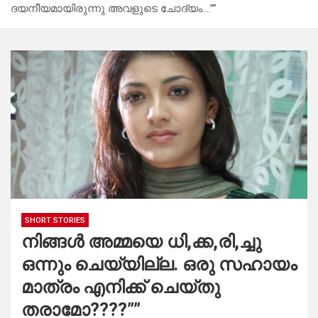
ദയനീയമായിരുന്നു അവളുടെ ചോദ്യം….””
SHORT STORIES
നിങ്ങൾ അമ്മയെ ധി,ക്ക,രി,ച്ചു
ഒന്നും ചെയ്യില്ല. ഒരു സഹായം
മാത്രം എനിക്ക് ചെയ്തു
തരാമോ????””