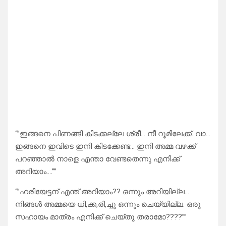
“”ഇങ്ങനെ പിണങ്ങി കിടക്കല്ലേ ശ്രീ… നീ റൂമിലേക്ക്. വാ…
ഇങ്ങനെ ഇവിടെ ഇനി കിടക്കേണ്ട… ഇനി അമ്മ വഴക്ക്
പറഞ്ഞാൽ നാളെ എന്താ വേണ്ടതെന്നു എനിക്ക്
അറിയാം….””
“”ഹരിയേട്ടന് എന്ത് അറിയാം?? ഒന്നും അറിയില്ല…
നിങ്ങൾ അമ്മയെ ധി,ക്ക,രി,ച്ചു ഒന്നും ചെയ്യില്ല. ഒരു
സഹായം മാത്രം എനിക്ക് ചെയ്തു തരാമോ????””