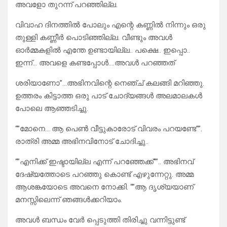
അവളോ തുറന്ന് പറഞ്ഞില്ല.
വിവാഹ ദിനത്തിൽ പോലും എന്റെ കണ്ണിൽ നിന്നും ഒരു
തുള്ളി കണ്ണീർ പൊടിഞ്ഞില്ല. വീണ്ടും അവൾ
ഓർമ്മകളിൽ എന്തേ ഉണ്ടായില്ല.. പക്ഷെ.. ഇപ്പൊ..
ഇന്ന്… അവളെ കണ്ടപ്പോൾ….അവൾ പറഞ്ഞത്
ശരിയാണോ”…അഭിനവിന്റെ നെഞ്ച് കലങ്ങി മറിഞ്ഞു.
ഉത്തരം കിട്ടാത്ത ഒരു പാട് ചോദ്യങ്ങൾ അലമാലകൾ
പോലെ ആഞ്ഞടിച്ചു.
“”മോനെ… ആ പെൺ വീട്ടുകാരോട് വിവരം പറയണ്ടേ””.
രാത്രി അമ്മ അഭിനവിനോട് ചോദിച്ചു..
“”എനിക്ക് ഇഷ്ടായില്ല എന്ന് പറഞ്ഞേക്ക്””.. അഭിനവ്
ദേഷ്യത്തോടെ പറഞ്ഞു കൊണ്ട് എഴുന്നേറ്റു. അമ്മ
ആശങ്കയോടെ അവനെ നോക്കി. “”ആ ദൃശ്യയാണ്
മനസ്സിലെന്ന് ഞങ്ങൾക്കറിയാം.
അവൾ ബന്ധം വേർ പ്പെടുത്തി തിരിച്ചു വന്നിട്ടുണ്ട്