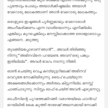
ആഗ്രഹങ്ങൾക്ക് കൂടി അക്ഷയ് എതിര് നിൽക്കുന്നു. ഒരു
പൂന്തോട്ടം പോലും അയാൾക്കിഷ്ടമല്ല. അയാൾ
വേറൊരു ലോകത്താണ്. ഞാൻ വേറൊരു ലോകത്തും.
ഒരാളുടെ ഇഷ്ടങ്ങൾ പൂർണ്ണമായും വേറൊരാൾ
അംഗീകരിക്കണം എന്ന വാശിയൊന്നും എനിക്കില്ല.
എങ്കിലും കുറച്ചെങ്കിലും മനസ്സിലാക്കാത്ത ഒരാളോടൊപ്പം
എങ്ങനെ….മടുത്തു
തുടങ്ങിയപ്പോഴാണ് ഞാൻ””…..അവൾ തിരിഞ്ഞു
നിന്നു.””അഭിനവിനെ പറയേണ്ട. അവന് ഒരു പങ്കും
ഇതിലില്ല””.. അവൾ വേഗം നടന്നു നീങ്ങി.
ഓൺ ചെയ്തു വെച്ച കമ്പ്യൂട്ടറിലേക്ക് അഭിനവ്
വെറുതേ നോക്കിയിരുന്നു. ടൈപ് ചെയ്യുന്ന
അക്ഷരങ്ങൾക്കൊന്നും അർത്ഥം കിട്ടുന്നില്ല. മനസ്സ്
ചാഞ്ചാടുന്നു. സിസ്റ്റം ഓഫ്‌ ചെയ്ത് അവൻ എഴുന്നേറ്റു.
ഓഫീസിന്റെ പുറത്തേക്കിറങ്ങി. വരാന്തയിലെ ഹാൻഡ്
റെയിലിൽ കൈ കുത്തി താഴേക്ക് അലസമായി നോക്കി.