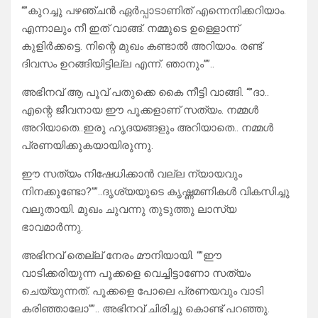
“”കുറച്ചു പഴഞ്ചൻ ഏർപ്പാടാണിത് എന്നെനിക്കറിയാം.
എന്നാലും നീ ഇത് വാങ്ങ്. നമ്മുടെ ഉള്ളൊന്ന്
കുളിർക്കട്ടെ. നിന്റെ മുഖം കണ്ടാൽ അറിയാം. രണ്ട്
ദിവസം ഉറങ്ങിയിട്ടില്ല എന്ന്. ഞാനും””..
അഭിനവ് ആ പൂവ് പതുക്കെ കൈ നീട്ടി വാങ്ങി. “”ദാ..
എന്റെ ജീവനായ ഈ പൂക്കളാണ് സത്യം. നമ്മൾ
അറിയാതെ..ഇരു ഹൃദയങ്ങളും അറിയാതെ.. നമ്മൾ
പ്രണയിക്കുകയായിരുന്നു.
ഈ സത്യം നിഷേധിക്കാൻ വല്ല ന്യായവും
നിനക്കുണ്ടോ?””..ദൃശ്യയുടെ കൃഷ്ണമണികൾ വികസിച്ചു
വലുതായി. മുഖം ചുവന്നു തുടുത്തു ലാസ്യ
ഭാവമാർന്നു.
അഭിനവ് തെല്ല് നേരം മൗനിയായി. “”ഈ
വാടിക്കരിയുന്ന പൂക്കളെ വെച്ചിട്ടാണോ സത്യം
ചെയ്യുന്നത്. പൂക്കളെ പോലെ പ്രണയവും വാടി
കരിഞ്ഞാലോ””.. അഭിനവ് ചിരിച്ചു കൊണ്ട് പറഞ്ഞു.