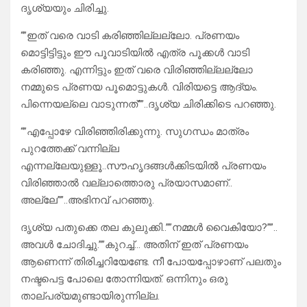
ദൃശ്യയും ചിരിച്ചു.
“”ഇത് വരെ വാടി കരിഞ്ഞില്ലല്ലോ. പ്രണയം
മൊട്ടിട്ടിട്ടും ഈ പൂവാടിയിൽ എത്ര പൂക്കൾ വാടി
കരിഞ്ഞു. എന്നിട്ടും ഇത് വരെ വിരിഞ്ഞില്ലല്ലോ
നമ്മുടെ പ്രണയ പൂമൊട്ടുകൾ. വിരിയട്ടെ ആദ്യം.
പിന്നെയല്ലെ വാടുന്നത്””..ദൃശ്യ ചിരിക്കിടെ പറഞ്ഞു.
“”എപ്പോഴേ വിരിഞ്ഞിരിക്കുന്നു. സുഗന്ധം മാത്രം
പുറത്തേക്ക് വന്നില്ല
എന്നല്ലേയുള്ളൂ..സൗഹൃദങ്ങൾക്കിടയിൽ പ്രണയം
വിരിഞ്ഞാൽ വല്ലാത്തൊരു പ്രയാസമാണ്..
അല്ലേ””..അഭിനവ് പറഞ്ഞു.
ദൃശ്യ പതുക്കെ തല കുലുക്കി..””നമ്മൾ വൈകിയോ?””..
അവൾ ചോദിച്ചു.””കുറച്ച്… അതിന് ഇത് പ്രണയം
ആണെന്ന് തിരിച്ചറിയേണ്ടേ. നീ പോയപ്പോഴാണ് പലതും
നഷ്ടപെട്ട പോലെ തോന്നിയത്. ഒന്നിനും ഒരു
താല്പര്യമുണ്ടായിരുന്നില്ല.