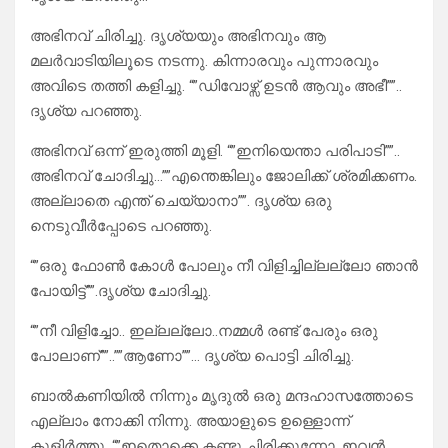
അഭിനവ് ചിരിച്ചു. ദൃശ്യയും അഭിനവും ആ
മലർവാടിയിലൂടെ നടന്നു. കിന്നാരവും പുന്നാരവും
അവിടെ തത്തി കളിച്ചു. “”ഡിവോഴ്സ് ഉടൻ ആവും അഭീ””..
ദൃശ്യ പറഞ്ഞു.
അഭിനവ് ഒന്ന് ഇരുത്തി മൂളി. “”ഇനിയെന്താ പരിപാടി””..
അഭിനവ് ചോദിച്ചു…””എന്തെങ്കിലും ജോലിക്ക് ശ്രമിക്കണം.
അല്ലാതെ എന്ത്‌ ചെയ്യാനാ””. ദൃശ്യ ഒരു
നെടുവീർപ്പോടെ പറഞ്ഞു.
“”ഒരു ഫോൺ കോൾ പോലും നീ വിളിച്ചില്ലല്ലോ ഞാൻ
പോയിട്ട്””.ദൃശ്യ ചോദിച്ചു.
“”നീ വിളിച്ചോ.. ഇല്ലല്ലോ..നമ്മൾ രണ്ട് പേരും ഒരു
പോലാണ്””..””ആണോ””… ദൃശ്യ പൊട്ടി ചിരിച്ചു.
ബാൽകണിയിൽ നിന്നും മൃദുൽ ഒരു മന്ദഹാസത്തോടെ
എല്ലാം നോക്കി നിന്നു. അയാളുടെ ഉള്ളൊന്ന്
കുളിർത്തു. “”ഇതൊക്കെ കണ്ടു ചിരിക്കുന്നോ. ഇവൻ