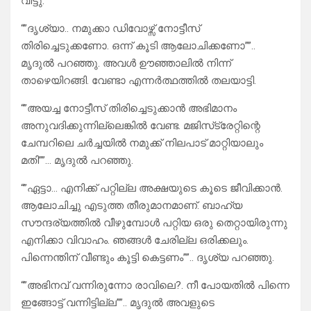
വിട്ടു.
“”ദൃശ്യാ.. നമുക്കാ ഡിവോഴ്സ് നോട്ടീസ്
തിരിച്ചെടുക്കണോ. ഒന്ന് കൂടി ആലോചിക്കണോ””..
മൃദുൽ പറഞ്ഞു. അവൾ ഊഞ്ഞാലിൽ നിന്ന്
താഴെയിറങ്ങി. വേണ്ടാ എന്നർത്ഥത്തിൽ തലയാട്ടി.
“”അയച്ച നോട്ടീസ് തിരിച്ചെടുക്കാൻ അഭിമാനം
അനുവദിക്കുന്നില്ലെങ്കിൽ വേണ്ട. മജിസ്‌ട്രേറ്റിന്റെ
ചേമ്പറിലെ ചർച്ചയിൽ നമുക്ക് നിലപാട് മാറ്റിയാലും
മതി””… മൃദുൽ പറഞ്ഞു.
“”ഏട്ടാ… എനിക്ക് പറ്റില്ല അക്ഷയുടെ കൂടെ ജീവിക്കാൻ.
ആലോചിച്ചു എടുത്ത തീരുമാനമാണ്. ബാഹ്യ
സൗന്ദര്യത്തിൽ വീഴുമ്പോൾ പറ്റിയ ഒരു തെറ്റായിരുന്നു
എനിക്കാ വിവാഹം. ഞങ്ങൾ ചേരില്ല ഒരിക്കലും.
പിന്നെന്തിന് വീണ്ടും കൂട്ടി കെട്ടണം””.. ദൃശ്യ പറഞ്ഞു.
“”അഭിനവ് വന്നിരുന്നോ രാവിലെ?. നീ പോയതിൽ പിന്നെ
ഇങ്ങോട്ട് വന്നിട്ടില്ല””.. മൃദുൽ അവളുടെ