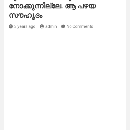
നോക്കുന്നില്ലേ. ആ പഴയ
സൗഹൃദം
3 years ago
admin
No Comments