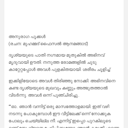
അനുരാഗ പൂക്കൾ
(രചന: മുഹമ്മദ്‌ ഫൈസൽ ആനമങ്ങാട്)
ദൃശ്യയുടെ പാതി നഗ്നമായ മുതുകിൽ അഭിനവ്
മൃദുവായി ഊതി. നനുത്ത രോമങ്ങളിൽ ചുടു
കാറ്റേറ്റപ്പോൾ അവൾ പുളകിതയായി. ശരീരം ചൂളിച്ച്‌
ഇക്കിളിയോടെ അവൾ തിരിഞ്ഞു നോക്കി. അഭിനവിനെ
കണ്ട ദൃശ്യയുടെ മുഖവും കണ്ണും അത്ഭുതത്താൽ
വിടർന്നു. അവൾ ഒന്ന് പുഞ്ചിരിച്ചു..
“”ഓ.. ഞാൻ വന്നിട്ട് ഒരു മാസത്തോളമായി. ഇത് വഴി
നടന്നു പോകുമ്പോൾ ഈ വീട്ടിലേക്ക് ഒന്ന് നോക്കുക
പോലും ചെയ്യില്ല നീ. എന്നിട്ട് ഇപ്പൊ പുറകിലൂടെ