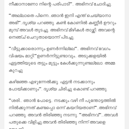
നീക്കാനാണോ നിന്റെ പരിപാടി””.. അഭിനവ് ചോദിച്ചു.
“”അല്ലാതെ പിന്നെ…ഞാൻ ഇനി എന്ത്‌ ചെയ്യാനാ
അഭി””..ദൃശ്യ പറഞ്ഞു. കൺ കോണിൽ കണ്ണീർ ഊറും
മുമ്പ് അവൾ തുടച്ചു. അഭിനവ് മിഴികൾ താഴ്ത്തി. അവന്റെ
നെഞ്ച് ചെറുതായൊന്ന് പിടച്ചു.
“”വീട്ടുക്കാരൊന്നും ഉണർന്നില്ലേ””.. അഭിനവ് വേഗം
വിഷയം മാറ്റി.””ഉണർന്നിട്ടുണ്ടാവും.. അടുക്കളയിൽ
ഏട്ടത്തിയുടെ തട്ടും മുട്ടും കേൾക്കുന്നുണ്ടല്ലോ. അമ്മ
കുറച്ചു
കഴിഞ്ഞേ എഴുന്നേൽക്കൂ. ഏട്ടൻ നടക്കാനും
പോയിക്കാണും””. ദൃശ്യ ചിരിച്ചു കൊണ്ട് പറഞ്ഞു.
“”ശരി… ഞാൻ പോട്ടെ.. നടക്കും വഴി നീ പൂന്തോട്ടത്തിൽ
നിൽക്കുന്നത് കണ്ടപ്പൊ ഒന്ന് കയറിയതാണ്””..അഭിനവ്
പറഞ്ഞു. അവൻ തിരിഞ്ഞു നടന്നു. “”അഭിനവ്””…അവൾ
പതുക്കെ വിളിച്ചു.അവൻ തിരിഞ്ഞു നിന്ന് അവളെ