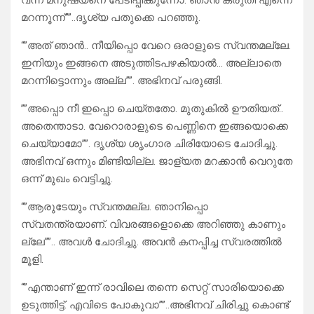
വന്ന് മനുഷ്യനെ പേടിപ്പിക്കുന്നോ. ഞാൻ കരുതി എന്നെ
മറന്നൂന്ന്””..ദൃശ്യ പതുക്കെ പറഞ്ഞു.
“”അത് ഞാൻ.. നീയിപ്പൊ വേറെ ഒരാളുടെ സ്വന്തമല്ലേ.
ഇനിയും ഇങ്ങനെ അടുത്തിടപഴകിയാൽ… അല്ലാതെ
മറന്നിട്ടൊന്നും അല്ല””. അഭിനവ് പരുങ്ങി.
””അപ്പൊ നീ ഇപ്പൊ ചെയ്തതോ. മുതുകിൽ ഊതിയത്..
അതെന്താടാ. വേറൊരാളുടെ പെണ്ണിനെ ഇങ്ങയൊക്കെ
ചെയ്യാമോ””. ദൃശ്യ ശൃംഗാര ചിരിയോടെ ചോദിച്ചു.
അഭിനവ് ഒന്നും മിണ്ടിയില്ല. ജാള്യത മറക്കാൻ വെറുതേ
ഒന്ന് മുഖം വെട്ടിച്ചു.
“”ആരുടേയും സ്വന്തമല്ല. ഞാനിപ്പൊ
സ്വതന്ത്രയാണ്. വിവരങ്ങളൊക്കെ അറിഞ്ഞു കാണും
ല്ലേ””.. അവൾ ചോദിച്ചു. അവൻ കനപ്പിച്ച സ്വരത്തിൽ
മൂളി.
“”എന്താണ് ഇന്ന് രാവിലെ തന്നെ സെറ്റ് സാരിയൊക്കെ
ഉടുത്തിട്ട്. എവിടെ പോകുവാ””..അഭിനവ് ചിരിച്ചു കൊണ്ട്