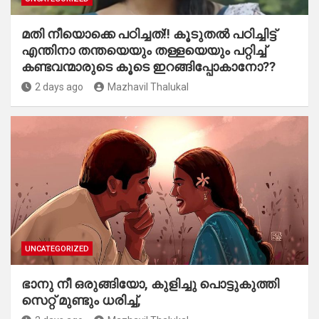
മതി നീയൊക്കെ പഠിച്ചത്!! കൂടുതൽ പഠിച്ചിട്ട്
എന്തിനാ തന്തയെയും തള്ളയെയും പറ്റിച്ച്
കണ്ടവന്മാരുടെ കൂടെ ഇറങ്ങിപ്പോകാനോ??
2 days ago
Mazhavil Thalukal
UNCATEGORIZED
ഭാനു നീ ഒരുങ്ങിയോ, കുളിച്ചു പൊട്ടുകുത്തി
സെറ്റ് മുണ്ടും ധരിച്ച്,