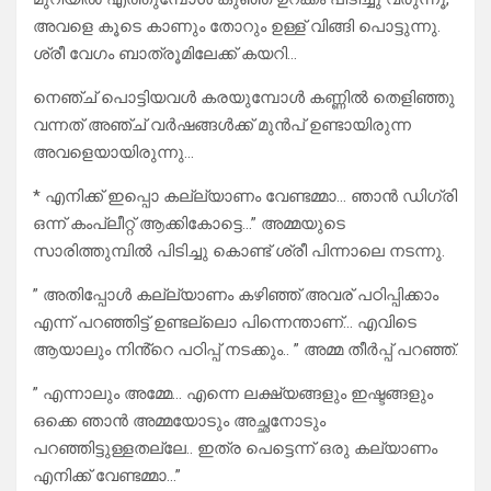
അവളെ കൂടെ കാണും തോറും ഉള്ള് വിങ്ങി പൊട്ടുന്നു.
ശ്രീ വേഗം ബാത്രൂമിലേക്ക് കയറി…
നെഞ്ച് പൊട്ടിയവൾ കരയുമ്പോൾ കണ്ണിൽ തെളിഞ്ഞു
വന്നത് അഞ്ച് വർഷങ്ങൾക്ക് മുൻപ് ഉണ്ടായിരുന്ന
അവളെയായിരുന്നു…
* എനിക്ക് ഇപ്പൊ കല്ല്യാണം വേണ്ടമ്മാ… ഞാൻ ഡിഗ്രി
ഒന്ന് കംപ്ലീറ്റ് ആക്കികോട്ടെ…” അമ്മയുടെ
സാരിത്തുമ്പിൽ പിടിച്ചു കൊണ്ട് ശ്രീ പിന്നാലെ നടന്നു.
” അതിപ്പോൾ കല്ല്യാണം കഴിഞ്ഞ് അവര് പഠിപ്പിക്കാം
എന്ന് പറഞ്ഞിട്ട് ഉണ്ടല്ലൊ പിന്നെന്താണ്… എവിടെ
ആയാലും നിൻ്റെ പഠിപ്പ് നടക്കും.. ” അമ്മ തീർപ്പ് പറഞ്ഞ്.
” എന്നാലും അമ്മേ… എന്നെ ലക്ഷ്യങ്ങളും ഇഷ്ടങ്ങളും
ഒക്കെ ഞാൻ അമ്മയോടും അച്ഛനോടും
പറഞ്ഞിട്ടുള്ളതല്ലേ.. ഇത്ര പെട്ടെന്ന് ഒരു കല്യാണം
എനിക്ക് വേണ്ടമ്മാ…”