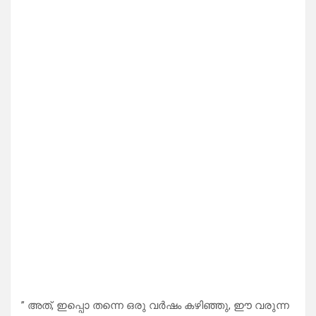
” അത്, ഇപ്പൊ തന്നെ ഒരു വർഷം കഴിഞ്ഞു, ഈ വരുന്ന