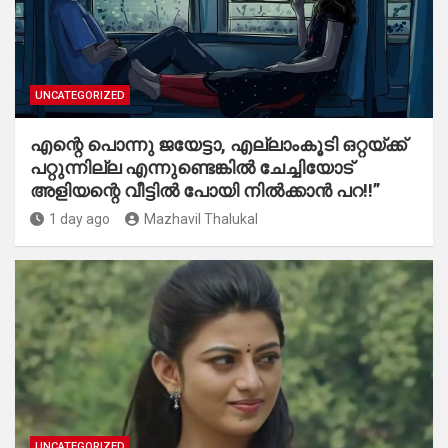
UNCATEGORIZED
എന്റെ പൊന്നു ജയേട്ടാ, എല്ലാംകൂടി ഒറ്റയ്ക്ക്
പറ്റുന്നില്ല എന്നുണ്ടെങ്കിൽ ചേച്ചിയോട്
അളിയന്റെ വീട്ടിൽ പോയി നിൽക്കാൻ പറ!!”
1 day ago
Mazhavil Thalukal
UNCATEGORIZED