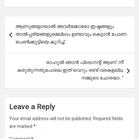
Post
ആണുങ്ങളായാൽ അവർക്കോരോ ഇഷ്ടങ്ങളും
navigation
താൽപ്പര്യങ്ങളുമെല്ലാം ഉണ്ടാവും കെട്ടാൻ പോണ
പെൺക്കുട്ടിയെ കുറിച്ച്.
രാഹുൽ ഞാൻ പ്രെഗ്നന്റ് ആണ്. നീ
കരുതുന്നതുപോലെ ഇത് വെറും രണ്ട് വരകളല്ല,
നമ്മുടെ ചോരയാ…”
Leave a Reply
Your email address will not be published.
Required fields
are marked
*