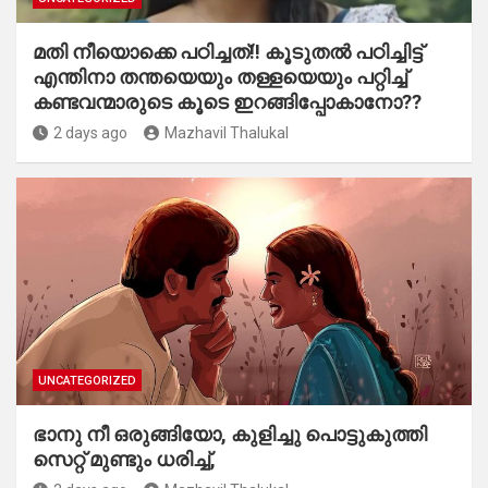
മതി നീയൊക്കെ പഠിച്ചത്!! കൂടുതൽ പഠിച്ചിട്ട്
എന്തിനാ തന്തയെയും തള്ളയെയും പറ്റിച്ച്
കണ്ടവന്മാരുടെ കൂടെ ഇറങ്ങിപ്പോകാനോ??
2 days ago
Mazhavil Thalukal
UNCATEGORIZED
ഭാനു നീ ഒരുങ്ങിയോ, കുളിച്ചു പൊട്ടുകുത്തി
സെറ്റ് മുണ്ടും ധരിച്ച്,