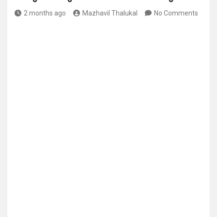
2 months ago
Mazhavil Thalukal
No Comments