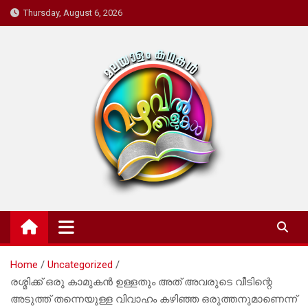
Skip
Thursday, August 6, 2026
to
content
Mazhavil Thalukal
Malayalam Kadhakal
Home
Uncategorized
രശ്മിക്ക് ഒരു കാമുകൻ ഉള്ളതും അത് അവരുടെ വീടിന്റെ
അടുത്ത് തന്നെയുള്ള വിവാഹം കഴിഞ്ഞ ഒരുത്തനുമാണെന്ന്