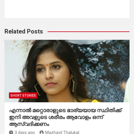
Related Posts
SHORT STORIES
എന്നാൽ മറ്റൊരാളുടെ ഭാര്യയായ സ്ഥിതിക്ക്
ഇനി അവളുടെ ശരീരം ആവോളം ഒന്ന്
ആസ്വദിക്കണം
3 days ago
Mazhavil Thalukal