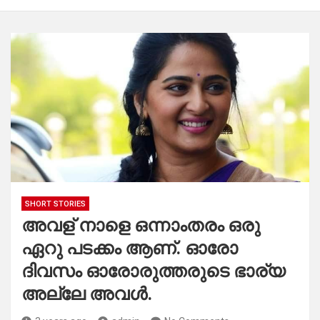
SHORT STORIES
അവള് നാളെ ഒന്നാംതരം ഒരു
ഏറു പടക്കം ആണ്. ഓരോ
ദിവസം ഓരോരുത്തരുടെ ഭാര്യ
അല്ലേ അവൾ.