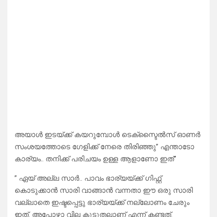
അയാൾ ഇടയ്ക്ക് കയറുമ്പോൾ ടെക്സ്ടൈൽസ് ഓണർ
സംശയത്തോടെ ഗേളിക്ക് നേരെ തിരിഞ്ഞു” എന്താടോ
കാര്യം.. തനിക്ക് പരിചയം ഉള്ള ആളാണോ ഇത്”
” ഏയ് അല്ല സാർ.. പാവം ഭാര്യയ്ക്ക് ഗിഫ്റ്റ്
കൊടുക്കാൻ സാരി വാങ്ങാൻ വന്നതാ ഈ ഒരു സാരി
വല്ലാതെ ഇഷ്ടപ്പെട്ടു ഭാര്യയ്ക്ക് നല്ലോണം ചേരും
ഇത്. അപ്പോഴാ വില കൂടുതലാണ് എന്ന് കണ്ടത്.