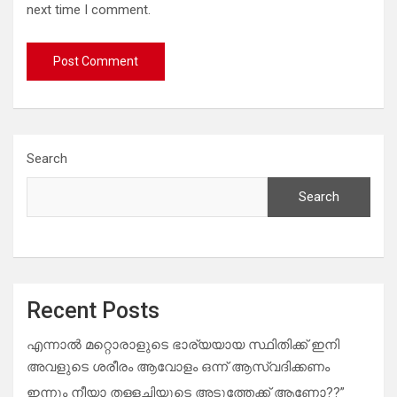
next time I comment.
Search
Search
Recent Posts
എന്നാൽ മറ്റൊരാളുടെ ഭാര്യയായ സ്ഥിതിക്ക് ഇനി
അവളുടെ ശരീരം ആവോളം ഒന്ന് ആസ്വദിക്കണം
ഇന്നും നീയാ തള്ളച്ചിയുടെ അടുത്തേക്ക് ആണോ??”