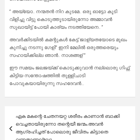
” അയ്യോ.. നന്മതൻ നിറ കുടമേ.. ഒരു ഓട്ടോ കൂടി
വിളിച്ചു വിട്ടു കൊടുത്തൂടായിരുന്നോ അമ്മാവൻ
സുഖായിട്ട് പോയി കാര്യം നടത്തിയേനെ.. ”
അവർക്കിടയിൽ കമന്റുകൾ കേട്ട് ജാള്യതയോടെ മുഖം
കുനിച്ചു നടന്നു ഗേളി” ഇനി മേലിൽ ഒരുത്തരെയും
സഹായിക്കില്ല ഞാൻ.. നാശങ്ങള് ”
ഈ സമയം ജലജയ്ക്ക് കൊടുക്കുവാൻ നല്ലൊരു ഗിഫ്റ്റ്
കിട്ടിയ സന്തോഷത്തിൽ തുള്ളിചാടി
പോവുകയായിരുന്നു സഹദേവൻ…
Post
ഏക മകന്റെ ചേതനയറ്റ ശരീരം കാണാൻ ബാക്കി
navigation
വെച്ചതായിരുന്നോ തന്റെയീ ജന്മം.അവൻ
ആഗ്രഹിച്ചത് പോലൊരു ജീവിതം കിട്ടാതെ
വന്നതാണല്ലോ