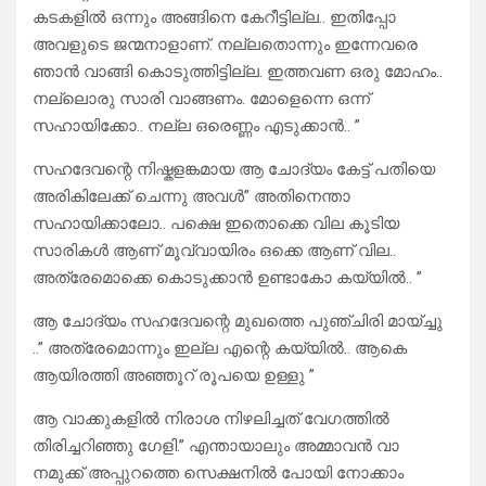
കടകളിൽ ഒന്നും അങ്ങിനെ കേറീട്ടില്ല.. ഇതിപ്പോ
അവളുടെ ജന്മനാളാണ്. നല്ലതൊന്നും ഇന്നേവരെ
ഞാൻ വാങ്ങി കൊടുത്തിട്ടില്ല. ഇത്തവണ ഒരു മോഹം..
നല്ലൊരു സാരി വാങ്ങണം. മോളെന്നെ ഒന്ന്
സഹായിക്കോ.. നല്ല ഒരെണ്ണം എടുക്കാൻ.. ”
സഹദേവന്റെ നിഷ്കളങ്കമായ ആ ചോദ്യം കേട്ട് പതിയെ
അരികിലേക്ക് ചെന്നു അവൾ” അതിനെന്താ
സഹായിക്കാലോ.. പക്ഷെ ഇതൊക്കെ വില കൂടിയ
സാരികൾ ആണ് മൂവ്വായിരം ഒക്കെ ആണ് വില..
അത്രേമൊക്കെ കൊടുക്കാൻ ഉണ്ടാകോ കയ്യിൽ.. ”
ആ ചോദ്യം സഹദേവന്റെ മുഖത്തെ പുഞ്ചിരി മായ്ച്ചു
..” അത്രേമൊന്നും ഇല്ല എന്റെ കയ്യിൽ.. ആകെ
ആയിരത്തി അഞ്ഞൂറ് രൂപയെ ഉള്ളു ”
ആ വാക്കുകളിൽ നിരാശ നിഴലിച്ചത് വേഗത്തിൽ
തിരിച്ചറിഞ്ഞു ഗേളി.” എന്തായാലും അമ്മാവൻ വാ
നമുക്ക് അപ്പുറത്തെ സെക്ഷനിൽ പോയി നോക്കാം