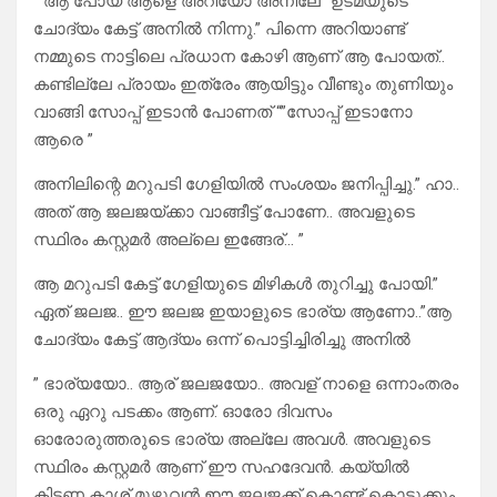
” ആ പോയ ആളെ അറിയോ അനിലേ “ഉടമയുടെ
ചോദ്യം കേട്ട് അനിൽ നിന്നു.” പിന്നെ അറിയാണ്ട്
നമ്മുടെ നാട്ടിലെ പ്രധാന കോഴി ആണ് ആ പോയത്..
കണ്ടില്ലേ പ്രായം ഇത്രേം ആയിട്ടും വീണ്ടും തുണിയും
വാങ്ങി സോപ്പ് ഇടാൻ പോണത് “”സോപ്പ് ഇടാനോ
ആരെ ”
അനിലിന്റെ മറുപടി ഗേളിയിൽ സംശയം ജനിപ്പിച്ചു.” ഹാ..
അത് ആ ജലജയ്ക്കാ വാങ്ങീട്ട് പോണേ.. അവളുടെ
സ്ഥിരം കസ്റ്റമർ അല്ലെ ഇങ്ങേര്… ”
ആ മറുപടി കേട്ട് ഗേളിയുടെ മിഴികൾ തുറിച്ചു പോയി.”
ഏത് ജലജ.. ഈ ജലജ ഇയാളുടെ ഭാര്യ ആണോ..”ആ
ചോദ്യം കേട്ട് ആദ്യം ഒന്ന് പൊട്ടിച്ചിരിച്ചു അനിൽ
” ഭാര്യയോ.. ആര് ജലജയോ.. അവള് നാളെ ഒന്നാംതരം
ഒരു ഏറു പടക്കം ആണ്. ഓരോ ദിവസം
ഓരോരുത്തരുടെ ഭാര്യ അല്ലേ അവൾ. അവളുടെ
സ്ഥിരം കസ്റ്റമർ ആണ് ഈ സഹദേവൻ. കയ്യിൽ
കിട്ടണ കാശ്‌ മുഴുവൻ ഈ ജലജക്ക് കൊണ്ട് കൊടുക്കും.