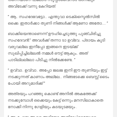
അവിടേക്ക് വന്നു കേറിയത്.
” ആ.. സഹദേവേട്ടോ… എന്തുവാ ടെക്സ്ടൈൽസിൽ
ഒക്കെ. ഇതാർക്കാ തുണി നിങ്ങൾക്ക് ആണോ അതോ….. ”
ബാക്കിയെന്താണെന്ന് ഊഹിച്ചെടുത്തു പുഞ്ചിരിച്ചു
സഹദേവൻ.” അവൾക്ക് തന്നാ ടാ ഉവ്വേ.. പ്രായം കൂടി
വരുവല്ലേ ഇനീപ്പോ ഇങ്ങനെ ഇടയ്ക്ക്
സുഖിപ്പിച്ചില്ലേൽ നമ്മൾ ഔട്ട്‌ ആകും.. അത്
പാടില്ലല്ലോ പിടിച്ചു നിൽക്കേണ്ടേ.. ”
” ഉവ്വാ.. ഉവ്വാ.. അപ്പോ ജലജ ഇനി ഈ തുണിയും ഇട്ട്
നടക്കുന്നത് കാണാം അല്ലേ… നിങ്ങടേക്കെ ബെസ്റ്റ് ടൈം
പോയി അറുമാദിക്ക് ”
അത്രയും പറഞ്ഞു കൊണ്ട് അനിൽ അകത്തേക്ക്
നടക്കുമ്പോൾ ഒക്കെയും കേട്ട് ഒന്നും മനസിലാകാതെ
നോക്കി നിന്നു ഗേളിയും കടയുടമയും .