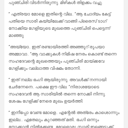
പുഞ്ചിരി വിടർന്നിരുന്നു. മിഴികൾ തിളക്കം വച്ചു.
” എത്രയാ മോളെ ഇതിന്റെ വില.. “ആ ചോദ്യം കേട്ട്
പതിയെ സാരി കയ്യിലേക്ക് വാങ്ങി പ്രൈസ് ടാഗ്
നോക്കിയ ഗേളിയുടെ മുഖത്തെ പുഞ്ചിരി പെട്ടെന്ന്
മാഞ്ഞു
“അയ്യോ.. ഇത് രണ്ടായിരത്തി അഞ്ഞൂറ് രൂപയാ
അമ്മാവാ.. “ആ വാക്കുകൾ നിമിഷ നേരം കൊണ്ട് തന്നെ
സഹദേവന്റെ മുഖത്തെയും പുഞ്ചിരി മായ്ക്കവേ
ഗേളിക്കും വല്ലാത്ത വിഷമം തോന്നി..
” ഇത് നല്ല ഭംഗി ആയിരുന്നു. അവൾക്ക് നന്നായി
ചേർന്നേനെ.. പക്ഷെ ഈ വില. “നിരാശയോടെ
സഹദേവൻ ആ സാരിയിൽ തന്നെ നോക്കി നിന്നു.
ശേഷം ഗേളിക്ക് നേരെ മുഖം ഉയർത്തി.
” ഇനീപ്പോ വേണ്ട മോളെ.. എന്റേൽ അത്രേം കാശൊന്നും
ഇല്ല… ഏതേലും കുറഞ്ഞത് മതി.. ഭംഗി ഒന്നും
നോക്കാൻ നിൽക്കേണ്ട.. മോളൊരു സാരി ഇങ്ങെടുക്ക്…