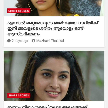
SHORT STORIES
എന്നാൽ മറ്റൊരാളുടെ ഭാര്യയായ സ്ഥിതിക്ക്
ഇനി അവളുടെ ശരീരം ആവോളം ഒന്ന്
ആസ്വദിക്കണം
2 days ago
Mazhavil Thalukal
SHORT STORIES
ഇന്നും നീയാ തള്ളച്ചിയുടെ അടുത്തേക്ക്