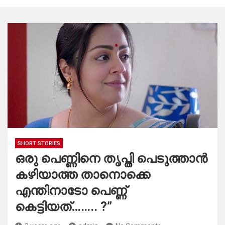
SHORT STORIES
ഒരു പെണ്ണിനെ തൃപ്തി പെടുത്താൻ
കഴിയാത്ത താനൊക്കെ
എന്തിനാടോ പെണ്ണ്
കെട്ടിയത്…….. ?”