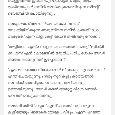
വെള്ളത്തിൽ ഇറങ്ങിയും ഫോട്ടോസ് എടുത്തും
തളർന്നപ്പോൾ നവീൻ അവിടെ ഉണ്ടായിരുന്ന സിമന്റ്
ബെഞ്ചിൽ പോയിരുന്നു…
അപ്പോഴാണ് അലക്ഷ്യമായി കടലിലേക്ക്
നോക്കിയിരിക്കുന്ന അരുണിനെ നവീൻ കണ്ടത് .”ഡാ …
അരുൺ..”എന്ന വിളി കേട്ട് അവൻ തിരിഞ്ഞു നോക്കി ..
“അളിയാ … എത്ര നാളായെടാ തമ്മിൽ കണ്ടിട്ട്..”ഡിഗ്രി
ക്ക് എസ് എൻ കോളേജിൽ ഒരുമിച്ച് പഠിച്ച ശേഷം അവർ
തമ്മിൽ കാണുന്നത് ഇപ്പോഴാണ്..
“എന്തൊക്കെയാ വിശേഷങ്ങൾ.നീ ഇപ്പൊ എവിടെയാ …?
എന്ത് ചെയ്യുന്നു..?”ഒരു നൂറ് കൂട്ടം കാര്യങ്ങൾ
അവർക്ക് പരസ്പ്പരം പറയാനും അറിയാനും
ഉണ്ടായിരുന്നു ..അവർ കടൽക്കാറ്റേറ്റ് വിശേഷങ്ങൾ
പറഞ്ഞ് വെറുതേ നടന്നു ..
അതിനിടയിൽ “പപ്പാ…”എന്ന് പറഞ്ഞ് ഓടി വരുന്ന
കുട്ടിയേയും “ഓടാതെ മോളേ…. വീഴും…”എന്ന് പറഞ്ഞ്