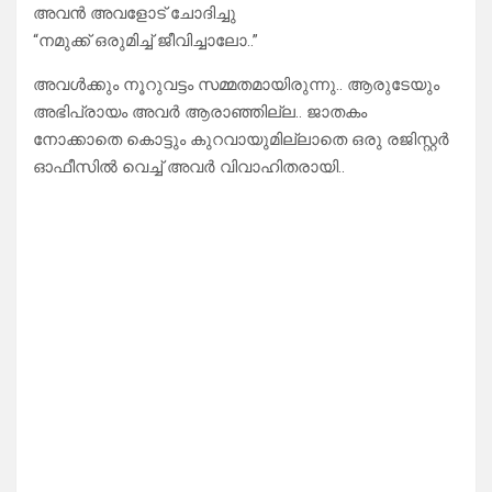
അവൻ അവളോട് ചോദിച്ചു
“നമുക്ക് ഒരുമിച്ച് ജീവിച്ചാലോ..”
അവൾക്കും നൂറുവട്ടം സമ്മതമായിരുന്നു.. ആരുടേയും
അഭിപ്രായം അവർ ആരാഞ്ഞില്ല.. ജാതകം
നോക്കാതെ കൊട്ടും കുറവായുമില്ലാതെ ഒരു രജിസ്റ്റർ
ഓഫീസിൽ വെച്ച് അവർ വിവാഹിതരായി..