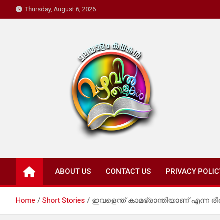
Skip
Thursday, August 6, 2026
to
content
Mazhavil Thalukal
Malayalam Kadhakal
ABOUT US
CONTACT US
PRIVACY POLIC
Home
Short Stories
ഇവളെന്ത് കാമഭ്രാന്തിയാണ് എന