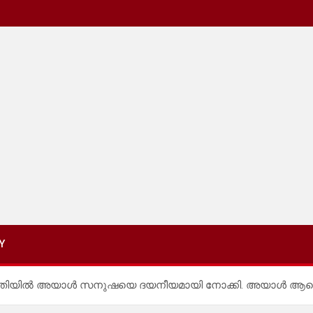
Y
്ന രീതിയിൽ അയാൾ സനുഷയെ ദയനീയമായി നോക്കി. അയാൾ ആക