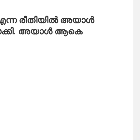
് എന്ന രീതിയിൽ അയാൾ
ക്കി. അയാൾ ആകെ