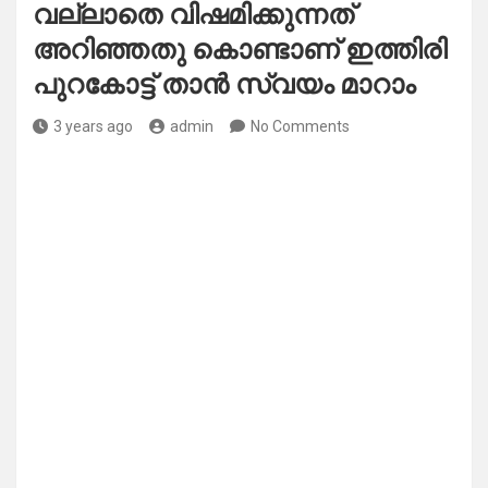
വല്ലാതെ വിഷമിക്കുന്നത്
അറിഞ്ഞതു കൊണ്ടാണ് ഇത്തിരി
പുറകോട്ട് താൻ സ്വയം മാറാം
3 years ago
admin
No Comments