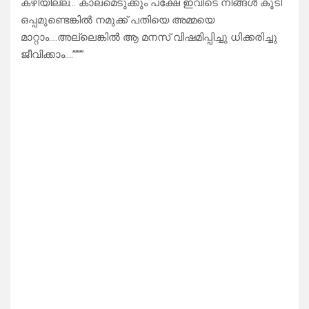
കഴിയില്ല… കാലമെടുക്കും പക്ഷേ ഇവിടെ നിങ്ങൾ കൂടി
ഒപ്പമുണ്ടെങ്കിൽ നമുക്ക് പതിയെ അമ്മയെ
മാറ്റാം….അല്ലെങ്കിൽ ആ മനസ് വിഷമിപ്പിച്ചു ധിക്കരിച്ചു
ജീവിക്കാം….””””