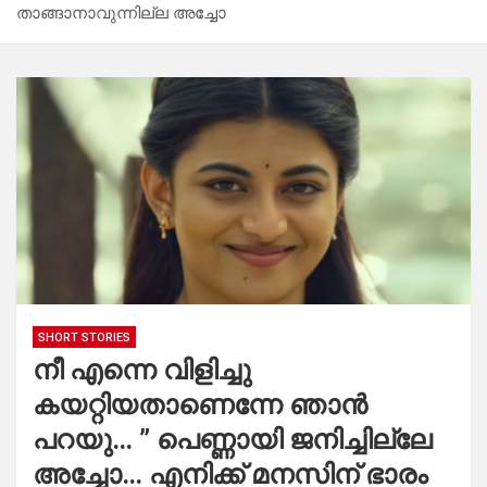
താങ്ങാനാവുന്നില്ല അച്ചോ
SHORT STORIES
നീ എന്നെ വിളിച്ചു
കയറ്റിയതാണെന്നേ ഞാൻ
പറയു… ” പെണ്ണായി ജനിച്ചില്ലേ
അച്ചോ… എനിക്ക് മനസിന്‌ ഭാരം