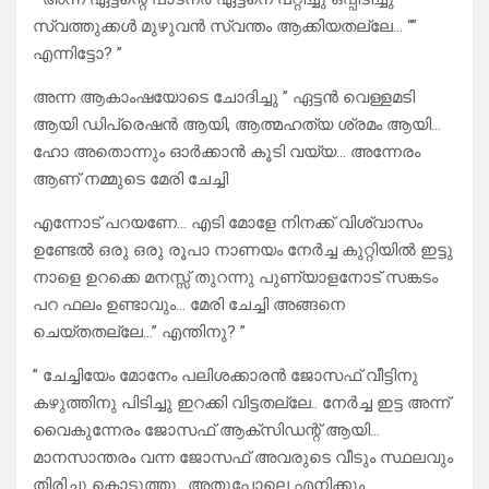
സ്വത്തുക്കൾ മുഴുവൻ സ്വന്തം ആക്കിയതല്ലേ… “”
എന്നിട്ടോ? ”
അന്ന ആകാംഷയോടെ ചോദിച്ചു ” ഏട്ടൻ വെള്ളമടി
ആയി ഡിപ്രെഷൻ ആയി, ആത്മഹത്യ ശ്രമം ആയി…
ഹോ അതൊന്നും ഓർക്കാൻ കൂടി വയ്യ… അന്നേരം
ആണ് നമ്മുടെ മേരി ചേച്ചി
എന്നോട് പറയണേ… എടി മോളേ നിനക്ക് വിശ്വാസം
ഉണ്ടേൽ ഒരു ഒരു രൂപാ നാണയം നേർച്ച കുറ്റിയിൽ ഇട്ടു
നാളെ ഉറക്കെ മനസ്സ് തുറന്നു പുണ്യാളനോട് സങ്കടം
പറ ഫലം ഉണ്ടാവും… മേരി ചേച്ചി അങ്ങനെ
ചെയ്തതല്ലേ…” എന്തിനു? ”
” ചേച്ചിയേം മോനേം പലിശക്കാരൻ ജോസഫ് വീട്ടിനു
കഴുത്തിനു പിടിച്ചു ഇറക്കി വിട്ടതല്ലേ.. നേർച്ച ഇട്ട അന്ന്
വൈകുന്നേരം ജോസഫ് ആക്സിഡന്റ് ആയി…
മാനസാന്തരം വന്ന ജോസഫ് അവരുടെ വീടും സ്ഥലവും
തിരിച്ചു കൊടുത്തു.. അതുപോലെ എനിക്കും…