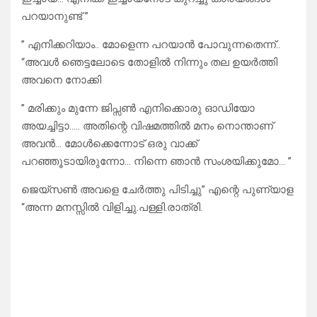
പറയാനുണ്ട് ”
” എനിക്കറിയാം.. മോളെന്ന പറയാൻ പോവുന്നതെന്ന്..
“അവൾ ഞെട്ടലോടെ തോളിൽ നിന്നും തല ഉയർത്തി
അവനെ നോക്കി
” മരിക്കും മുന്നേ ജിപ്സൺ എനിക്കൊരു ഓഡിയോ
അയച്ചിട്ടാ….. അതിന്റെ വിഷമത്തിൽ മനം നൊന്താണ്
അവൻ… മോൾക്കെന്നോട് ഒരു വാക്ക്
പറഞ്ഞൂടായിരുന്നോ… നിന്നെ ഞാൻ സംശയിക്കുമോ… ”
ജെയ്സൺ അവളെ ചേർത്തു പിടിച്ചു” എന്റെ പുണ്യാള
“അന്ന മനസ്സിൽ വിളിച്ചു.പള്ളി.രാത്രി.