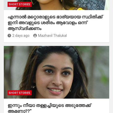
SHORT STORIES
എന്നാൽ മറ്റൊരാളുടെ ഭാര്യയായ സ്ഥിതിക്ക്
ഇനി അവളുടെ ശരീരം ആവോളം ഒന്ന്
ആസ്വദിക്കണം
2 days ago
Mazhavil Thalukal
SHORT STORIES
ഇന്നും നീയാ തള്ളച്ചിയുടെ അടുത്തേക്ക്
ആണോ??”