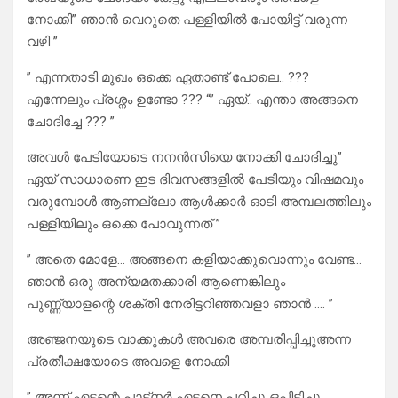
നോക്കി” ഞാൻ വെറുതെ പള്ളിയിൽ പോയിട്ട് വരുന്ന
വഴി ”
” എന്നതാടി മുഖം ഒക്കെ ഏതാണ്ട് പോലെ.. ???
എന്നേലും പ്രശ്നം ഉണ്ടോ ??? “” ഏയ്‌.. എന്താ അങ്ങനെ
ചോദിച്ചേ ??? ”
അവൾ പേടിയോടെ നനൻസിയെ നോക്കി ചോദിച്ചു”
ഏയ്‌ സാധാരണ ഇട ദിവസങ്ങളിൽ പേടിയും വിഷമവും
വരുമ്പോൾ ആണല്ലോ ആൾക്കാർ ഓടി അമ്പലത്തിലും
പള്ളിയിലും ഒക്കെ പോവുന്നത് ”
” അതെ മോളേ… അങ്ങനെ കളിയാക്കുവൊന്നും വേണ്ട…
ഞാൻ ഒരു അന്യമതക്കാരി ആണെങ്കിലും
പുണ്ണ്യാളന്റെ ശക്തി നേരിട്ടറിഞ്ഞവളാ ഞാൻ …. ”
അഞ്ജനയുടെ വാക്കുകൾ അവരെ അമ്പരിപ്പിച്ചുഅന്ന
പ്രതീക്ഷയോടെ അവളെ നോക്കി
” അന്ന് ഏട്ടന്റെ പാട്നർ ഏട്ടനെ പറ്റിച്ചു ഒപ്പിടിച്ചു