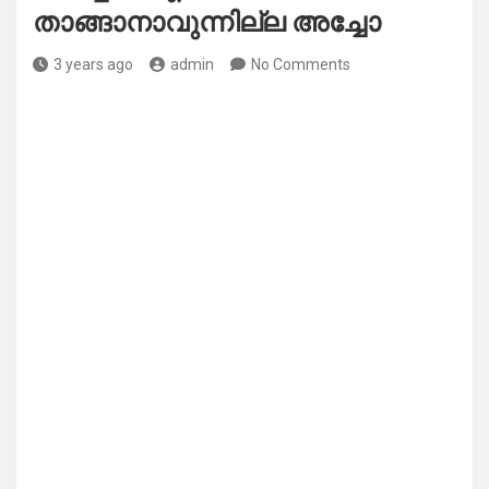
താങ്ങാനാവുന്നില്ല അച്ചോ
3 years ago
admin
No Comments