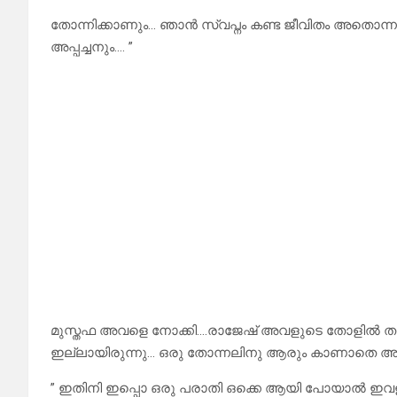
തോന്നിക്കാണും… ഞാൻ സ്വപ്നം കണ്ട ജീവിതം അതൊന
അപ്പച്ചനും…. ”
മുസ്തഫ അവളെ നോക്കി….രാജേഷ് അവളുടെ തോളിൽ തട്ട
ഇല്ലായിരുന്നു… ഒരു തോന്നലിനു ആരും കാണാതെ അവരു
” ഇതിനി ഇപ്പൊ ഒരു പരാതി ഒക്കെ ആയി പോയാൽ ഇവളുടെ