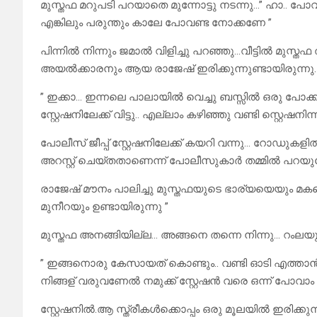
മുസ്തഫ മറുപടി പറയാതെ മുന്നോട്ടു നടന്നു…” ഹാ.. പോവ
എങ്കിലും പരുന്തും കാലേ പോവണ്ട നോക്കണേ ”
പിന്നിൽ നിന്നും ജമാൽ വിളിച്ചു പറഞ്ഞു…വീട്ടിൽ മുസ്തഫ
അയൽക്കാരനും ആയ രാജേഷ് ഇരിക്കുന്നുണ്ടായിരുന്നു.
” ഇക്കാ… ഇന്നലെ പാലായിൽ വെച്ചു ബസ്സിൽ ഒരു പോക്കറ്
സ്റ്റേഷനിലേക്ക് വിട്ടു.. എല്ലാം കഴിഞ്ഞു വണ്ടി സ്റ്റെഷനി
പോലീസ് ജീപ്പ് സ്റ്റേഷനിലേക്ക് കയറി വന്നു… റോഡുകളി
അറസ്റ്റ് ചെയ്തതാണെന്ന് പോലീസുകാർ തമ്മിൽ പറയുന്
രാജേഷ് മൗനം പാലിച്ചു മുസ്തഫയുടെ ഭാര്യയെയും മക
മുനീറയും ഉണ്ടായിരുന്നു ”
മുസ്തഫ അനങ്ങിയില്ല… അങ്ങനെ തന്നെ നിന്നു… റംലയും
” ഇങ്ങനൊരു കേസായത് കൊണ്ടും.. വണ്ടി ഓടി എത്താൻ
നിങ്ങള് വരുവണേൽ നമുക്ക് സ്റ്റേഷൻ വരെ ഒന്ന് പോവാം 
സ്റ്റേഷനിൽ.ആ സ്ത്രീകൾക്കൊപ്പം ഒരു മൂലയിൽ ഇരിക്കുന്ന