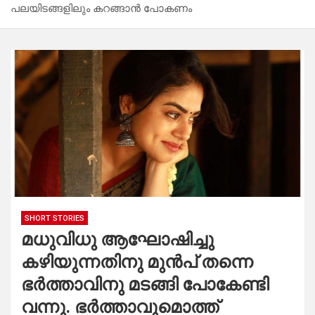
പലയിടങ്ങളിലും കറങ്ങാൻ പോകണം
SHORT STORIES
മധുവിധു ആഘോഷിച്ചു
കഴിയുന്നതിനു മുൻപ് തന്നെ
ഭർത്താവിനു മടങ്ങി പോകേണ്ടി
വന്നു. ഭർത്താവുമൊത്ത്