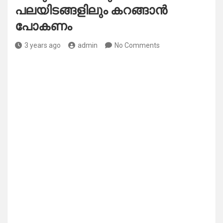
പലയിടങ്ങളിലും കറങ്ങാൻ
പോകണം
3 years ago
admin
No Comments