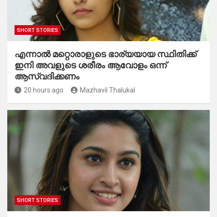
SHORT STORIES
എന്നാൽ മറ്റൊരാളുടെ ഭാര്യയായ സ്ഥിതിക്ക്
ഇനി അവളുടെ ശരീരം ആവോളം ഒന്ന്
ആസ്വദിക്കണം
20 hours ago
Mazhavil Thalukal
SHORT STORIES