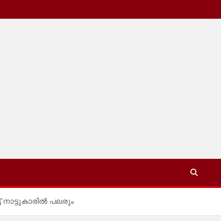
് നാട്ടുകാരിൽ പലരും