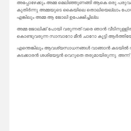
അപ്പോഴേക്കും അമ്മ മെലിഞ്ഞുണങ്ങി ആകെ ഒരു പരുവം
കുതിർന്നു അമ്മയുടെ കൈയിലെ തൊലിയെല്ലാം പോയി തുട
എങ്കിലും അമ്മ ആ ജോലി ഉപേക്ഷിച്ചില്ല.
അമ്മ ജോലിക്ക് പോയി വരുന്നത് വരെ ഞാൻ വീടിനുള്ളിൽ ത
കൊണ്ടുവരുന്ന സാമ്പാറോ മീൻ ചാറോ കൂട്ടി ആർത്തി
എന്തെങ്കിലും ആവശ്യസാധനങ്ങൾ വാങ്ങാൻ കടയിൽ രാ
കടക്കാരൻ ശശിയേട്ടൻ വെറുതെ തരുമായിരുന്നു. അന്ന് 