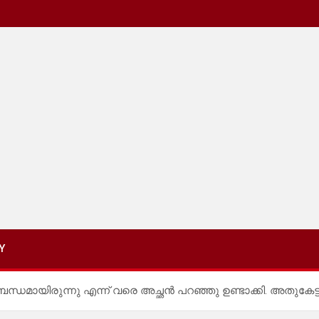
Y
ബന്ധമായിരുന്നു എന്ന് വരെ അച്ഛൻ പറഞ്ഞു ഉണ്ടാക്കി. അതുകേട്ട