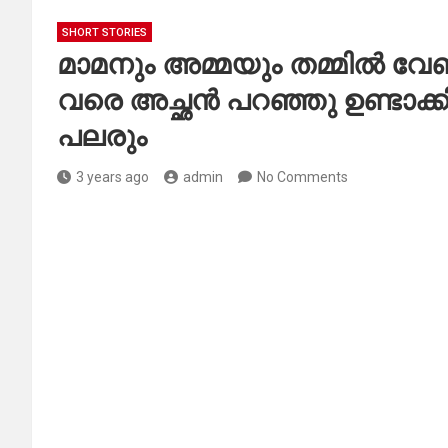
SHORT STORIES
മാമനും അമ്മയും തമ്മിൽ വേണ്
വരെ അച്ഛൻ പറഞ്ഞു ഉണ്ടാക്കി
പലരും
3 years ago
admin
No Comments