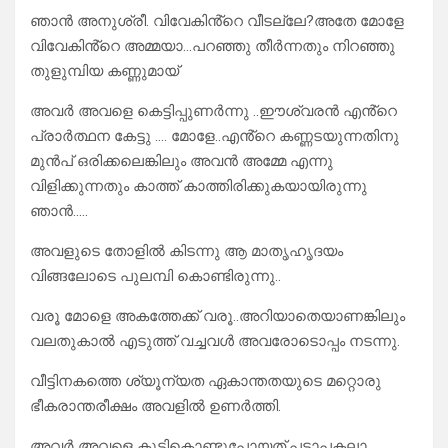
ഞാൻ അനുശ്രീ. വിവേകിൻ്റെ വീടല്ലേ?അതേ മോളേ
വിവേകിൻ്റെ അമ്മയാ…പറഞ്ഞു തീർന്നതും നിറഞ്ഞു
തുളുമ്പിയ കണ്ണുമായ്
അവർ അവളെ കെട്ടിപ്പുണർന്നു ..ഈശ്വരൻ എൻ്റെ
പ്രാർത്ഥന കേട്ടു …. മോളേ..എൻ്റെ കണ്ണടയുന്നതിനു
മുൻപ് ഒരിക്കലെങ്കിലും അവൻ അമ്മേ എന്നു
വിളിക്കുന്നതും കാത്ത് കാത്തിരിക്കുകയായിരുന്നു
ഞാൻ…..
അവളുടെ തോളിൽ കിടന്നു ആ മാതൃഹൃദയം
വിങ്ങലോടെ പുലമ്പി കൊണ്ടിരുന്നു..
വരൂ മോളെ അകത്തേക്ക് വരൂ..അറിയാതെയാണങ്കിലും
വലതുകാൽ എടുത്ത് വച്ചവൾ അവരോടൊപ്പം നടന്നു.
വീട്ടിനകത്തെ ശ്യൂന്യത ഏകാന്തതയുടെ മറ്റൊരു
ഭീകരാന്തരീക്ഷം അവളിൽ ഉണർത്തി.
അവർ അവളെ കൂട്ടികൊണ്ടുപോയത്.പട്ടാപകലാ