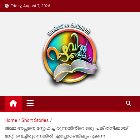
Skip
Friday, August 7, 2026
to
content
Mazhavil Thalukal
Malayalam Kadhakal
Home
Short Stories
അമ്മ അച്ഛനെ സ്നേഹിച്ചിരുന്നതിൻ്റെ ഒരു പങ്ക് തനിക്കായ്
മാറ്റി വെച്ചിരുന്നെങ്കിൽ എപ്പോഴെങ്കിലും എന്നെ