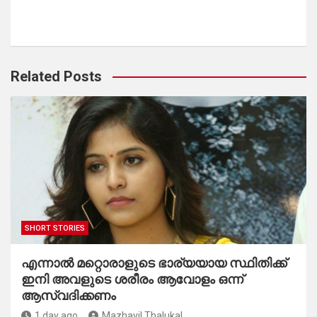
Related Posts
SHORT STORIES
എന്നാൽ മറ്റൊരാളുടെ ഭാര്യയായ സ്ഥിതിക്ക്
ഇനി അവളുടെ ശരീരം ആവോളം ഒന്ന്
ആസ്വദിക്കണം
1 day ago
Mazhavil Thalukal