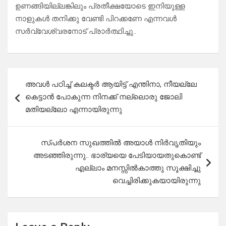
ഉണങ്ങിയില്ലങ്കിലും പ്രതീക്ഷയോടെ ഇനിയുള്ള
നാളുകൾ തനിക്കു വേണ്ടി പിറക്കണേ എന്നവൾ
സർവ്വേശ്വരനോട് പ്രാർത്ഥിച്ചു..
Post
അവൾ പഠിച്ച് കലക്ടർ ആയിട്ട് എന്തിനാ, നീയല്ലേ
navigation
കെട്ടാൻ പോകുന്ന നിനക്ക് നല്ലൊരു ജോലി
മതിയല്ലോ എന്നായിരുന്നു
സ്പർശന സുഖത്തിൽ അയാൾ നിർവൃതിയും
അടഞ്ഞിരുന്നു.. ഭാര്യയെ പേടിയായതുകൊണ്ട്
എല്ലാം മനസ്സിൽകാത്തു സൂക്ഷിച്ചു
വെച്ചിരിക്കുകയായിരുന്നു