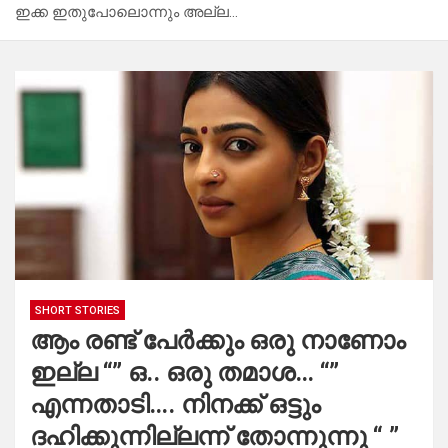
ഇക്ക ഇതുപോലൊന്നും അല്ല…
SHORT STORIES
ആം രണ്ട് പേർക്കും ഒരു നാണോം
ഇല്ല “” ഒ.. ഒരു തമാശ… “”
എന്നതാടി…. നിനക്ക് ഒട്ടും
ദഹിക്കുന്നില്ലന്ന് തോന്നുന്നു “ ”