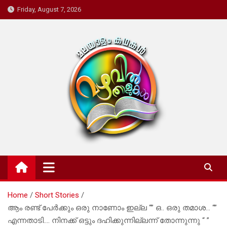
Skip
Friday, August 7, 2026
to
content
Mazhavil Thalukal
Malayalam Kadhakal
Home
Short Stories
ആം രണ്ട് പേർക്കും ഒരു നാണോം ഇല്ല “” ഒ.. ഒരു തമാശ… “”
എന്നതാടി…. നിനക്ക് ഒട്ടും ദഹിക്കുന്നില്ലന്ന് തോന്നുന്നു “ ”