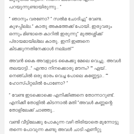
പറയുന്നുണ്ടായിരുന്നു… “
” ഞാനും വരണോ? ” സൽമ ചോദിച്ചു” വേണ്ട..
കുഴപ്പില്ല..” കാതു അകത്തേക്ക് പോയി…ഇരുവരും
ഒന്നും മിണ്ടാതെ കാറിൽ ഇരുന്നു” മുത്തശ്ശിക്ക്
പ്രായമായില്ലേ കാതു.. ഇനി ഇങ്ങനെ
കിടക്കുന്നതിനേക്കാൾ നല്ലത് “
അവൻ കൈ അവളുടെ കൈക്കു മേലെ വെച്ചു.. അവൾ
തലയാട്ടി….” എന്താ നിനക്കൊരു മൗനം? “” ഏയ്‌…
നെഞ്ചിൽ ഒരു ഭാരം വെച്ച പോലെ കണ്ണേട്ടാ… “”
ഹോസ്പിറ്റലിൽ പോണോ? “
” വേണ്ട ഇടക്കൊക്കെ എനിക്കിങ്ങനെ തോന്നാറുണ്ട്..
എനിക്കീ തോളിൽ കിടന്നാൽ മതി “അവൾ കണ്ണന്റെ
തോളിലേക്ക് ചാഞ്ഞു…
വണ്ടി വീട്ടിലേക്കു പോകുന്ന വഴി തിരിയാതെ മുന്നോട്ടു
തന്നെ പോവുന്ന കണ്ടു അവൾ ചാടി എണീറ്റു