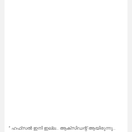
” ഹഫ്‌സൽ ഇനി ഇല്ല… ആക്‌സിഡന്റ് ആയിരുന്നു…