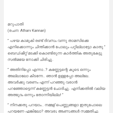
മറുപാതി
(രചന: Atharv Kannan)
” പഴയ കാമുകി രണ്ട് ദിവസം വന്നു താമസിക്കെ
എനിക്കൊന്നും ചിന്തിക്കാൻ പോലും പറ്റില്ലാട്ടോ കാതു ”
ബെഡ്ഷീറ്റ് മടക്കി കൊണ്ടിരുന്ന കാർത്തിക അതുകേട്ടു
സൽമയേ നോക്കി ചിരിച്ചു..
” അതിനിപ്പോ എന്നാ…? കണ്ണേട്ടന്റെ കൂടെ ഒന്നും
അല്ലാലോ കിടന്നേ… ഞാൻ ഉള്ളപ്പോ അല്ലേ..
അവർക്കു വരണം എന്ന് പറഞ്ഞു വരാൻ
പറഞ്ഞോട്ടെന്ന് കണ്ണേട്ടൻ ചോദിച്ചു.. എനിക്കതിൽ വലിയ
അത്ഭുദം ഒന്നും തോന്നിയില്ല! “
” നിനക്കതു പറയാം… നമ്മള് പെണ്ണുങ്ങളാ ഇതുപോലെ
പറയണേ എങ്കിലോ? അവരു ആണുങ്ങൾ സമ്മതിച്ചു