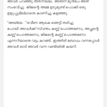
അവർ പറഞ്ഞു തീർന്നില്ല.. അതിന് മുൻപേ അത്
സംഭവിച്ചു.. ജിജന്റെ അമ്മ ഉടുമുണ്ട് പൊക്കി ഒരു
ഉളുപ്പുമില്ലാതെ കാണിച്ചു കളഞ്ഞു..
“അയ്യേ… “രവീണ ആകെ ഞെട്ടി തരിച്ചു
പോയി..അവൾക്ക് സ്വന്തം കണ്ണ് പൊത്തണോ,, അച്ഛന്റെ
കണ്ണ് പൊത്തണോ,, ജിജന്റെ കണ്ണ് പൊത്തണോ
എന്നറിയാതെ വട്ടം കറങ്ങി.. ഇത്തിരി ബോധം വന്നപ്പോൾ
അവൾ ഓടി അവർ വന്ന വണ്ടിയിൽ കയറി..