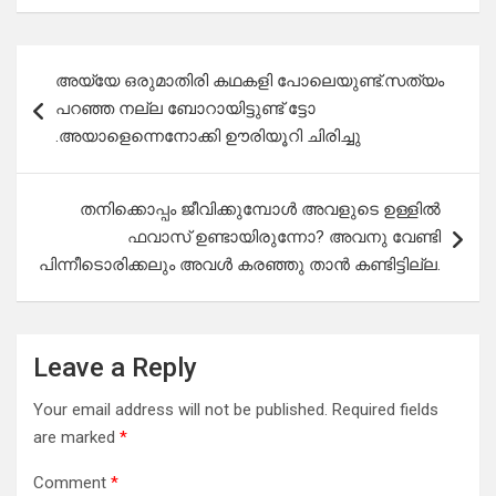
Post
അയ്യേ ഒരുമാതിരി കഥകളി പോലെയുണ്ട്.സത്യം
navigation
പറഞ്ഞ നല്ല ബോറായിട്ടുണ്ട് ട്ടോ
.അയാളെന്നെനോക്കി ഊരിയൂറി ചിരിച്ചു
തനിക്കൊപ്പം ജീവിക്കുമ്പോൾ അവളുടെ ഉള്ളിൽ
ഫവാസ് ഉണ്ടായിരുന്നോ? അവനു വേണ്ടി
പിന്നീടൊരിക്കലും അവൾ കരഞ്ഞു താൻ കണ്ടിട്ടില്ല.
Leave a Reply
Your email address will not be published.
Required fields
are marked
*
Comment
*