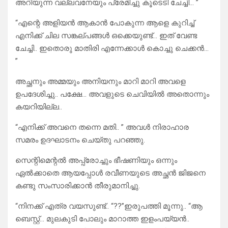
അറിയുന്ന വല്ലവനേയും പ്രേമിച്ചു കൂടെടി ചേച്ചി… ”
“എന്റെ അളിയൻ ആകാൻ പോകുന്ന ആളെ കുറിച്ച്
എനിക്ക് ചില സങ്കല്പങ്ങൾ ഒക്കെയുണ്ട്… ഇത് വേണ്ട
ചേച്ചി.. ഇതൊരു മാതിരി എന്നേക്കാൾ കൊച്ചു ചെക്കൻ…
”
അച്ഛനും അമ്മയും അനിയനും മാറി മാറി അവളെ
ഉപദേശിച്ചു.. പക്ഷേ… അവളുടെ ചെവിയിൽ അതൊന്നും
കയറിയില്ല..
“എനിക്ക് അവനെ തന്നെ മതി.. ” അവൾ നിരാഹാര
സമരം ഉദഘാടനം ചെയ്തു പറഞ്ഞു.
സെന്റിമെന്റൽ അപ്പ്രോച്ചും ഭീഷണിയും ഒന്നും
ഏൽക്കാതെ ആയപ്പോൾ രവീണയുടെ അച്ഛൻ ജിജനെ
കണ്ടു സംസാരിക്കാൻ തീരുമാനിച്ചു.
“നിനക്ക് എത്ര വയസുണ്ട്.. “??”ഇരുപത്തി മൂന്നു.. “ആ
ബെസ്റ്റ്… മുലകുടി പോലും മാറാത്ത ഇളംപയ്യൻ..