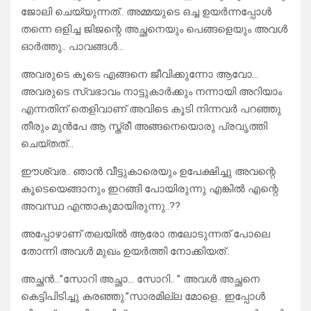
ജോലി ചെയ്യുന്നത്.. അമ്മയുടെ ഒച്ച ഉയർന്നപ്പോൾ
തന്നെ ഒളിച്ച ജിജന്റെ അച്ഛനെയും പെങ്ങളെയും അവൾ
ഓർത്തു.. പാവങ്ങൾ…
അവരുടെ കൂടെ എങ്ങനെ ജീവിക്കുന്നോ ആവോ…
അവരുടെ സ്വഭാവം നാട്ടുകാർക്കും നന്നായി അറിയാം
എന്നതിന് തെളിവാണ് അവിടെ കൂടി നിന്നവർ പറഞ്ഞു
തീരും മുൻപേ ആ സ്ത്രീ അങ്ങനെയൊരു പ്രവൃത്തി
ചെയ്തത്…
ഈശ്വര.. ഞാൻ വീട്ടുകാരെയും ഉപേക്ഷിച്ചു അവന്റെ
കൂടെയെങ്ങാനും ഇറങ്ങി പോയിരുന്നു എങ്കിൽ എന്റെ
അവസ്ഥ എന്താകുമായിരുന്നു..??
അപ്പോഴാണ് തലയിൽ ആരോ തലോടുന്നത് പോലെ
തോന്നി അവൾ മുഖം ഉയർത്തി നോക്കിയത്..
അച്ഛൻ…”സോറി അച്ഛാ… സോറി.. ” അവൾ അച്ഛനെ
കെട്ടിപിടിച്ചു കരഞ്ഞു.”സാരമില്ല മോളെ.. ഇപ്പോൾ