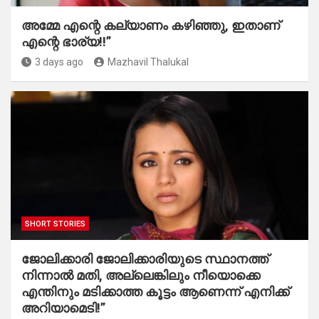
അമ്മേ എന്റെ കല്യാണം കഴിഞ്ഞു, ഇതാണ്
എന്റെ ഭാര്യ!!”
3 days ago
Mazhavil Thalukal
SHORT STORIES
ജോലിക്കാരി ജോലിക്കാരിയുടെ സ്ഥാനത്ത്
നിന്നാൽ മതി, അല്ലെങ്കിലും നീയൊക്കെ
എന്തിനും മടിക്കാത്ത കൂട്ടം ആണെന്ന് എനിക്ക്
അറിയാമെടി!”