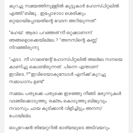
കുറച്ചു സമയത്തിനുള്ളിൽ കൂട്ടുകാർ ഹോസ്പിറ്റലിൽ
എത്തി.”ബിജു… ഇപ്പോഴാടാ ശെരിക്കും
ഒറ്റയായിപ്പോയതിന്റെ വേദന അറിയുന്നത്.”
“ഹേയ്.. ആരാ പറഞ്ഞത് നീ ഒറ്റക്കാണന്ന്.
ഞങ്ങളൊക്കെയില്ലേ..? “അനസിന്റെ കണ്ണ്
നിറഞ്ഞിരുന്നു.
“എടാ.. നീ ഗവണ്മെന്റ് ഹോസ്പിറ്റലിൽ അല്ലേ സനയെ
കാണിച്ചു കൊണ്ടിരുന്നത്.. പിന്നെ എന്താണ്
ഇവിടെ..?””ഇവിടെയാകുമ്പോൾ എനിക്ക് കുറച്ചു
സമാധാനം ഉണ്ട്.”
സമയം പതുക്കെ പതുക്കെ ഇഴഞ്ഞു നീങ്ങി. മരുന്നുകൾ
വാങ്ങിക്കൊടുത്തു. രക്തം കൊടുത്തു.ബിജുവും
നവാസും ചായ കുടിക്കാൻ വിളിച്ചിട്ടും അനസ്
പോയില്ല.
ഓപ്പറേഷൻ തിയേറ്ററിൽ ഭാര്യയുടെ അടിവയറും