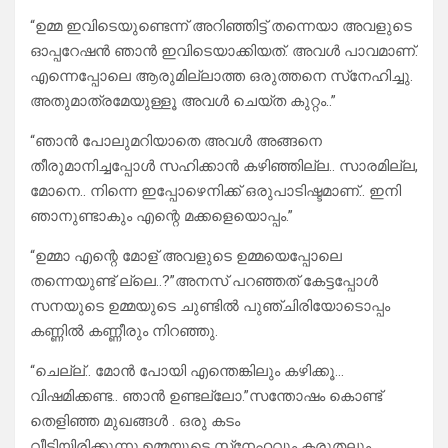
“ഉമ്മ ഇവിടെയുണ്ടെന്ന് അറിഞ്ഞിട്ട് തന്നെയാ അവളുടെ
ഓപ്പറേഷൻ ഞാൻ ഇവിടെയാക്കിയത്. അവൾ പാവമാണ്.
എന്നെപ്പോലെ ആരുമില്ലാത്ത ഒരുത്തനെ സ്‌നേഹിച്ചു.
അതുമാത്രമേയുള്ളൂ അവൾ ചെയ്ത കുറ്റം..”
“ഞാൻ പോലുമറിയാതെ അവൾ അങ്ങനെ
തീരുമാനിച്ചപ്പോൾ സഹിക്കാൻ കഴിഞ്ഞില്ല.. സാരമില്ല,
മോനെ.. നിന്നെ ഇപ്പോഴെനിക്ക് ഒരുപാടിഷ്ടമാണ്.. ഇനി
ഞാനുണ്ടാകും എന്റെ മക്കളെയൊപ്പം.”
“ഉമ്മാ എന്റെ മോള് അവളുടെ ഉമ്മയെപ്പോലെ
തന്നെയുണ്ട് ല്ലെ..?”അനസ് പറഞ്ഞത് കേട്ടപ്പോൾ
സനയുടെ ഉമ്മയുടെ ചുണ്ടിൽ പുഞ്ചിരിയോടൊപ്പം
കണ്ണിൽ കണ്ണീരും നിറഞ്ഞു.
“ചെല്ല്.. മോൻ പോയി എന്തെങ്കിലും കഴിക്കൂ…
വിഷമിക്കണ്ട.. ഞാൻ ഉണ്ടല്ലോ.”സന്തോഷം കൊണ്ട്
തെളിഞ്ഞ മുഖങ്ങൾ . ഒരു കടം
വീടിയിരിക്കുന്നു.ഉമ്മയുടെ സ്‌നേഹവും കരുതലും