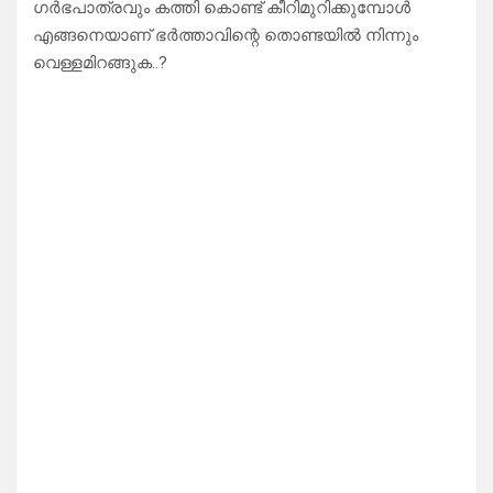
ഗർഭപാത്രവും കത്തി കൊണ്ട് കീറിമുറിക്കുമ്പോൾ
എങ്ങനെയാണ് ഭർത്താവിന്റെ തൊണ്ടയിൽ നിന്നും
വെള്ളമിറങ്ങുക..?