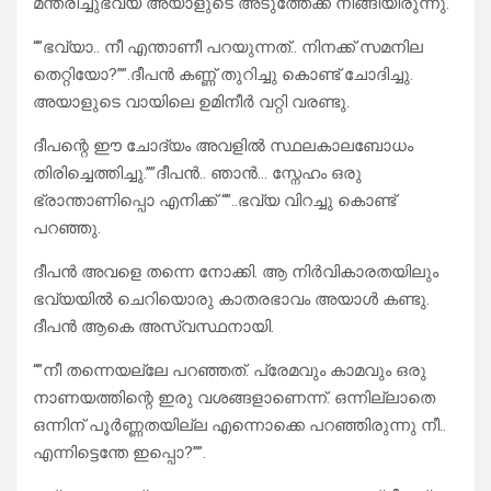
മന്ത്രിച്ചുഭവ്യ അയാളുടെ അടുത്തേക്ക് നീങ്ങിയിരുന്നു.
“”ഭവ്യാ.. നീ എന്താണീ പറയുന്നത്.. നിനക്ക് സമനില
തെറ്റിയോ?””.ദീപൻ കണ്ണ് തുറിച്ചു കൊണ്ട് ചോദിച്ചു.
അയാളുടെ വായിലെ ഉമിനീർ വറ്റി വരണ്ടു.
ദീപന്റെ ഈ ചോദ്യം അവളിൽ സ്ഥലകാലബോധം
തിരിച്ചെത്തിച്ചു.””ദീപൻ.. ഞാൻ… സ്നേഹം ഒരു
ഭ്രാന്താണിപ്പൊ എനിക്ക് “”..ഭവ്യ വിറച്ചു കൊണ്ട്
പറഞ്ഞു.
ദീപൻ അവളെ തന്നെ നോക്കി. ആ നിർവികാരതയിലും
ഭവ്യയിൽ ചെറിയൊരു കാതരഭാവം അയാൾ കണ്ടു.
ദീപൻ ആകെ അസ്വസ്ഥനായി.
“”നീ തന്നെയല്ലേ പറഞ്ഞത്. പ്രേമവും കാമവും ഒരു
നാണയത്തിന്റെ ഇരു വശങ്ങളാണെന്ന്. ഒന്നില്ലാതെ
ഒന്നിന് പൂർണ്ണതയില്ല എന്നൊക്കെ പറഞ്ഞിരുന്നു നീ..
എന്നിട്ടെന്തേ ഇപ്പൊ?””.