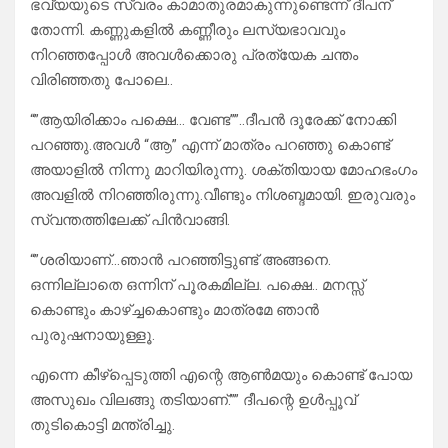
ഭവ്യയുടെ സ്വരം കാമാതുരമാകുന്നുണ്ടെന്ന് ദീപന്
തോന്നി. കണ്ണുകളിൽ കണ്ണീരും ലസ്യഭാവവും
നിറഞ്ഞപ്പോൾ അവൾക്കൊരു പ്രത്യേക ചന്തം
വിരിഞ്ഞതു പോലെ..
“”ആയിരിക്കാം പക്ഷെ… വേണ്ട””..ദീപൻ ദൂരേക്ക് നോക്കി
പറഞ്ഞു.അവൾ “ആ” എന്ന് മാത്രം പറഞ്ഞു കൊണ്ട്
അയാളിൽ നിന്നു മാറിയിരുന്നു. ശക്തിയായ മോഹഭംഗം
അവളിൽ നിറഞ്ഞിരുന്നു.വീണ്ടും നിശബ്ദമായി. ഇരുവരും
സ്വന്തത്തിലേക്ക് പിൻവാങ്ങി.
“”ശരിയാണ്…ഞാൻ പറഞ്ഞിട്ടുണ്ട് അങ്ങനെ.
ഒന്നില്ലാതെ ഒന്നിന് പൂരകമില്ല. പക്ഷെ.. മനസ്സ്
കൊണ്ടും കാഴ്ച്ചകൊണ്ടും മാത്രമേ ഞാൻ
പുരുഷനായുള്ളൂ.
എന്നെ കീഴ്പ്പെടുത്തി എന്റെ ആൺമയും കൊണ്ട് പോയ
അസുഖം വിലങ്ങു തടിയാണ്.”” ദീപന്റെ ഉൾപ്പൂവ്
തുടികൊട്ടി മന്ത്രിച്ചു.