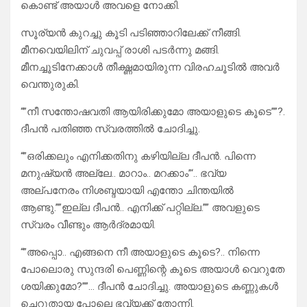
കൊണ്ട് അയാൾ അവളെ നോക്കി.
സൂര്യൻ കുറച്ചു കൂടി പടിഞ്ഞാറിലേക്ക് നീങ്ങി.
മീനവെയിലിന് ചുവപ്പ് രാശി പടർന്നു മങ്ങി.
മീനച്ചൂടിനേക്കാൾ തീക്ഷ്ണമായിരുന്ന വിരഹചൂടിൽ അവർ
വെന്തുരുകി.
“”നീ സന്തോഷവതി ആയിരിക്കുമോ അയാളുടെ കൂടെ””?.
ദീപൻ പതിഞ്ഞ സ്വരത്തിൽ ചോദിച്ചു.
“”ഒരിക്കലും എനിക്കതിനു കഴിയില്ല ദീപൻ. പിന്നെ
മനുഷ്യൻ അല്ലേ.. മാറാം.. മറക്കാം”‘.. ഭവ്യ
അല്പനേരം നിശബ്ദയായി എന്തോ ചിന്തയിൽ
ആണ്ടു.””ഇല്ല ദീപൻ.. എനിക്ക് പറ്റില്ല.”” അവളുടെ
സ്വരം വീണ്ടും ആർദ്രമായി.
“”അപ്പൊ.. എങ്ങനെ നീ അയാളുടെ കൂടെ?.. നിന്നെ
പോലൊരു സുന്ദരി പെണ്ണിന്റെ കൂടെ അയാൾ വെറുതേ
ശയിക്കുമോ?””… ദീപൻ ചോദിച്ചു. അയാളുടെ കണ്ണുകൾ
ചെറുതായ പോലെ ഭവ്യക്ക് തോന്നി.