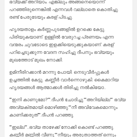
ഭവ്യക്ക് അറിയാം. എങ്കിലും അങ്ങനെയൊന്ന്
പറഞ്ഞിരുന്നെങ്കിൽ എന്നവൾ വല്ലാതെ കൊതിച്ചു.
രണ്ട് പേരുടേയും കരള് പിടച്ചു.
ഹൃദയതാളം കർണ്ണപുടങ്ങളിൽ ഉറക്കെ കേട്ടു.
പിരിയുകയാണ്. ഉള്ളിൽ വേരുറച്ച പ്രണയം എന്ന
വന്മരം ചുവടോടെ ഇളക്കിയെടുക്കുകയാണ്. കരള്
പറിച്ചെടുക്കുന്ന വേദന സഹിച്ചു ദീപനും ഭവ്യയും
മുഖത്തോട് മുഖം നോക്കി.
ഉമിനീരിറക്കാൻ മറന്നു പോയി. നെടുവീർപ്പുകൾ
ഉച്ചത്തിൽ കേട്ടു. കണ്ണീർ വാർന്നൊഴുകി. കൈമാറിയ
ഹൃദയങ്ങൾ ആത്മാക്കൾ തിരിച്ചു നൽകിയോ..
“”ഇനി കാണുമോ?””.ദീപൻ ചോദിച്ചു.””അറിയില്ല”” ഭവ്യ
അവ്യക്തമായി മൊഴിഞ്ഞു.””നീ അവിവേകമൊന്നും
കാണിക്കരുത്””.ദീപൻ പറഞ്ഞു.
“”ഇല്ല””..ഭവ്യ താഴേക്ക് നോക്കി കൊണ്ട് പറഞ്ഞു.
കണ്ണീർ മണ്ണിൽ വീണു.””നീയും അരുതാത്തത് ഒന്നും