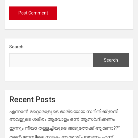
Search
Search
Recent Posts
എന്നാൽ മറ്റൊരാളുടെ ഭാര്യയായ സ്ഥിതിക്ക് ഇനി
അവളുടെ ശരീരം ആവോളം ഒന്ന് ആസ്വദിക്കണം
ഇന്നും നീയാ തള്ളച്ചിയുടെ അടുത്തേക്ക് ആണോ??”
തന്റെ മനസ്സിലെ സങ്കടം ആരോട് പറയണം എന്ന്