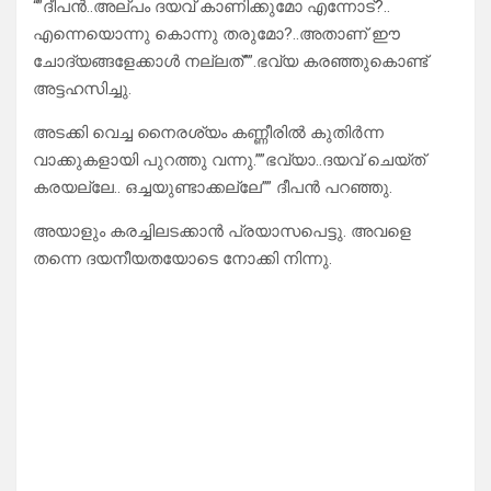
“”ദീപൻ..അല്പം ദയവ് കാണിക്കുമോ എന്നോട്?..
എന്നെയൊന്നു കൊന്നു തരുമോ?..അതാണ് ഈ
ചോദ്യങ്ങളേക്കാൾ നല്ലത്””.ഭവ്യ കരഞ്ഞുകൊണ്ട്
അട്ടഹസിച്ചു.
അടക്കി വെച്ച നൈരശ്യം കണ്ണീരിൽ കുതിർന്ന
വാക്കുകളായി പുറത്തു വന്നു.””ഭവ്യാ..ദയവ് ചെയ്ത്
കരയല്ലേ.. ഒച്ചയുണ്ടാക്കല്ലേ”” ദീപൻ പറഞ്ഞു.
അയാളും കരച്ചിലടക്കാൻ പ്രയാസപെട്ടു. അവളെ
തന്നെ ദയനീയതയോടെ നോക്കി നിന്നു.