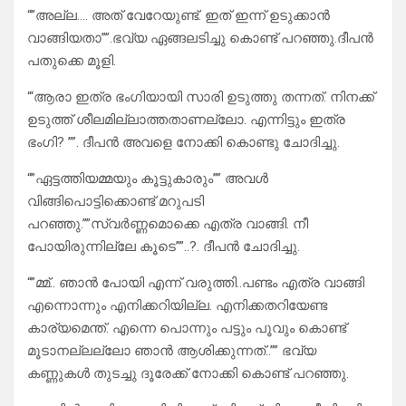
“”അല്ല…. അത് വേറേയുണ്ട്. ഇത് ഇന്ന് ഉടുക്കാൻ
വാങ്ങിയതാ””.ഭവ്യ ഏങ്ങലടിച്ചു കൊണ്ട് പറഞ്ഞു.ദീപൻ
പതുക്കെ മൂളി.
“‘ആരാ ഇത്ര ഭംഗിയായി സാരി ഉടുത്തു തന്നത്. നിനക്ക്
ഉടുത്ത് ശീലമില്ലാത്തതാണല്ലോ. എന്നിട്ടും ഇത്ര
ഭംഗി? ””. ദീപൻ അവളെ നോക്കി കൊണ്ടു ചോദിച്ചു.
“”ഏട്ടത്തിയമ്മയും കൂട്ടുകാരും”” അവൾ
വിങ്ങിപൊട്ടിക്കൊണ്ട് മറുപടി
പറഞ്ഞു.””സ്വർണ്ണമൊക്കെ എത്ര വാങ്ങി. നീ
പോയിരുന്നില്ലേ കൂടെ””..?. ദീപൻ ചോദിച്ചു.
“”മ്മ്.. ഞാൻ പോയി എന്ന് വരുത്തി..പണ്ടം എത്ര വാങ്ങി
എന്നൊന്നും എനിക്കറിയില്ല. എനിക്കതറിയേണ്ട
കാര്യമെന്ത്. എന്നെ പൊന്നും പട്ടും പൂവും കൊണ്ട്
മൂടാനല്ലല്ലോ ഞാൻ ആശിക്കുന്നത്..”” ഭവ്യ
കണ്ണുകൾ തുടച്ചു ദൂരേക്ക് നോക്കി കൊണ്ട് പറഞ്ഞു.