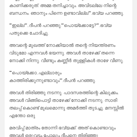
കാണിക്കരുത്. അമ്മ തനിച്ചാവും. അവിടല്ലേ നിന്റെ
ബന്ധനം. ഞാനും പിന്നെ ഉണ്ടാവില്ല””.ഭവ്യ പറഞ്ഞു.
“”ഇല്ല””..ദീപൻ പറഞ്ഞു.””പൊയ്ക്കോട്ടേ?””.ഭവ്യ
പതുക്കെ ചോദിച്ചു.
അവന്റെ മുഖത്ത് നോക്കിയാൽ തന്റെ നിയന്ത്രണം
വിടുമോ എന്നവൾ ഭയന്നു. അവൾ താഴേക്ക് തന്നെ
നോക്കി നിന്നു. വീണ്ടും കണ്ണീർ തുള്ളികൾ താഴേ വീണു.
“”പൊയ്ക്കോ..എല്ലാരും
കാത്തിരിക്കുന്നുണ്ടാവും””.ദീപൻ പറഞ്ഞു.
അവൾ തിരിഞ്ഞു നടന്നു. പാദസരത്തിന്റെ കിലുക്കം.
അവൾ വിങ്ങിപൊട്ടി താഴേക്ക് നോക്കി നടന്നു. സാരി
തലപ്പ് കൊണ്ട് മുഖമൊന്നു അമർത്തി തുടച്ചു. മനസ്സിൽ
എന്തോ ഒരു
മരവിപ്പ് മാത്രം തോന്നി ഭവ്യക്ക്. അത് കൊണ്ടാവും
അവൾ ഒരുവട്ടം പോലും ദീപനെ തിരിഞ്ഞു