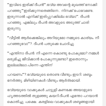
“”ഇവിടെ ഇരിക്ക് ദീപൻ””.ഭവ്യ അവന്റെ മുഖത്ത് നോക്കി
പറഞ്ഞു.””ഇരിക്കുന്നതെങ്ങിനെ… നിനക്ക് പോവേണ്ടേ..
ഇരുന്നാൽ എനിക്ക് ഇരിപ്പുറക്കില്ല ഭവ്യാ””. ദീപൻ
പറഞ്ഞു. എങ്കിലും ദീപൻ അവളുടെ അടുത്ത് ചാരി
ഇരുന്നു.
“”വീട്ടിൽ ആർക്കെങ്കിലും അറിയുമോ നമ്മുടെ കാര്യം. നീ
പറഞ്ഞുവോ””?. ദീപൻ പതുക്കെ ചോദിച്ചു.
“”എന്തിനാ ദീപൻ. നീ എന്നെ കൊണ്ടു പോകുമോ?.നമ്മൾ
ഒരുമിച്ചു ജീവിക്കാൻ പോകുന്നുണ്ടോ?.ഇതൊന്നും
ഇല്ലല്ലോ.പിന്നെ എന്തിന്
പറയണം””?.ഭവ്യയുടെ തൊണ്ട വീണ്ടും ഇടറി. ശബ്ദം
നേർത്തു. മിഴിയിണകൾ വീണ്ടും ആർദ്രമായി.
ഭവ്യയുടെ വാക്കുകൾ ചാട്ടുളി കണക്കേ അയാളുടെ
ഹൃത്തടത്തിൽ തുളഞ്ഞു കയറി.ദീപൻ എന്തോ പറയാൻ
കൊതിച്ചു. പക്ഷെ.. കരളിലെ വാക്കുകൾ ശബ്ദങ്ങളായി