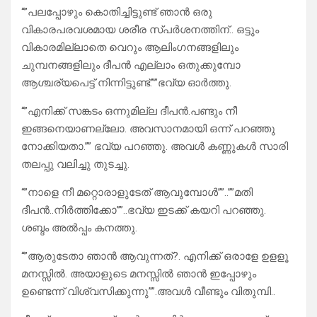
“”പലപ്പോഴും കൊതിച്ചിട്ടുണ്ട് ഞാൻ ഒരു
വികാരപരവശമായ ശരീര സ്പർശനത്തിന്.. ഒട്ടും
വികാരമില്ലാതെ വെറും ആലിംഗനങ്ങളിലും
ചുമ്പനങ്ങളിലും ദീപൻ എല്ലാം ഒതുക്കുമ്പോ
ആശ്ചര്യപെട്ട് നിന്നിട്ടുണ്ട്.””ഭവ്യ ഓർത്തു.
“”എനിക്ക് സങ്കടം ഒന്നുമില്ല ദീപൻ.പണ്ടും നീ
ഇങ്ങനെയാണല്ലോ. അവസാനമായി ഒന്ന് പറഞ്ഞു
നോക്കിയതാ.”” ഭവ്യ പറഞ്ഞു. അവൾ കണ്ണുകൾ സാരി
തലപ്പു വലിച്ചു തുടച്ചു.
“”നാളെ നീ മറ്റൊരാളുടേത് ആവുമ്പോൾ””..””മതി
ദീപൻ..നിർത്തിക്കോ””..ഭവ്യ ഇടക്ക് കയറി പറഞ്ഞു.
ശബ്ദം അൽപ്പം കനത്തു.
“”ആരുടേതാ ഞാൻ ആവുന്നത്?. എനിക്ക് ഒരാളേ ഉളളൂ
മനസ്സിൽ. അയാളുടെ മനസ്സിൽ ഞാൻ ഇപ്പോഴും
ഉണ്ടെന്ന് വിശ്വസിക്കുന്നു””.അവൾ വീണ്ടും വിതുമ്പി..