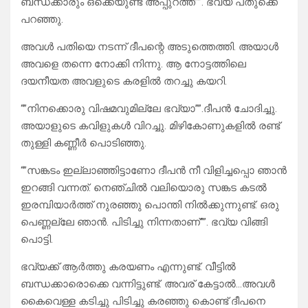
ബന്ധക്കാരും ഒക്കെയുണ്ട് അപ്പുറത്ത്””. ഭവ്യ പതുക്കെ
പറഞ്ഞു.
അവൾ പതിയെ നടന്ന് ദീപന്റെ അടുത്തെത്തി. അയാൾ
അവളെ തന്നെ നോക്കി നിന്നു. ആ നോട്ടത്തിലെ
ദയനീയത അവളുടെ കരളിൽ തറച്ചു കയറി.
“”നിനക്കൊരു വിഷമവുമില്ലേ ഭവ്യാ””.ദീപൻ ചോദിച്ചു.
അയാളുടെ കവിളുകൾ വിറച്ചു. മിഴികോണുകളിൽ രണ്ട്
തുള്ളി കണ്ണീർ പൊടിഞ്ഞു.
“”സങ്കടം ഇല്ലാഞ്ഞിട്ടാണോ ദീപൻ നീ വിളിച്ചപ്പൊ ഞാൻ
ഇറങ്ങി വന്നത്. നെഞ്ചിൽ വലിയൊരു സങ്കട കടൽ
ഇരമ്പിയാർത്ത് നുരഞ്ഞു പൊന്തി നിൽക്കുന്നുണ്ട്. ഒരു
പെണ്ണല്ലേ ഞാൻ. പിടിച്ചു നിന്നതാണ്””. ഭവ്യ വിങ്ങി
പൊട്ടി.
ഭവ്യക്ക് ആർത്തു കരയണം എന്നുണ്ട്. വീട്ടിൽ
ബന്ധക്കാരൊക്കെ വന്നിട്ടുണ്ട്. അവര് കേട്ടാൽ…അവൾ
കൈവെള്ള കടിച്ചു പിടിച്ചു കരഞ്ഞു കൊണ്ട് ദീപനെ