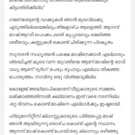
മാഷെ ,അവനോടു പറഞ്ഞാൽ ആരെയെങ്കിലും
കിട്ടാതിരിക്കില്ല.”
ഗണേശേട്ടന്റെ വാക്കുകൾ ഞാൻ മുഖവിലക്കു
എടുത്തില്ലയെങ്കിലും.തിങ്കളാഴ്ച ആളെത്തി. ആനന്ദ്
മാഷ്.ആറടി പൊക്കം ,ഖദർ കുപ്പായവും മെലിഞ്ഞ
ശരീരവും ,കണ്ണുകൾ കൊണ്ട് ചിരിക്കുന്ന പ്രകൃതം.
സുന്ദരൻ സഹൃദയൻ.പക്ഷെ മാഷിനേക്കാൾ എല്ലാരും
ശ്രദ്ധിച്ചത് കൂടെ വന്ന യുവതിയെ ആണ്.മാഷിന്റെ ഭാവി
വധു ആണ്.”ദുർഗ”.പേരും രൂപവും എല്ലാം തികഞ്ഞ
പൊരുത്തം .നാവിനു ഒരു വിശ്രമവുമില്ല.
കോളേജ് അദ്ധ്യാപികയാണ്.വീട്ടുകാരുടെ സമ്മതം
ലഭിക്കാഞ്ഞതിനാൽ കല്യാണം ഇത് വരെ നടന്നില്ല
.ഒറ്റ ദിവസം കൊണ്ട് മാഷിനെ എല്ലാർക്കും ഇഷ്ടമായി.
ഹ്യുമാനിറ്റീസ് ക്ലാസ്സുകാരുടെ പ്രിയപ്പെട്ട മാഷ്
ഞാൻ ആയിരുന്നു.ഒരാഴ്ച കൊണ്ട് എന്റെ സ്ഥാനം
ആനന്ദ് മാഷ് കൊണ്ട് പോയി.ഒരു ക്ലാസും ഒഴിഞ്ഞു