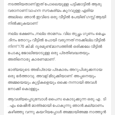
നടത്തിയതാണ്.ഇത് പോലെയുള്ള പട്ടിക്കാട്ടിൽ ആരു
വരാനാണ്.വാഹന സൗകര്യം കുറവുള്ള ഏരിയ
അല്ലെ .ഞാൻ ഇവിടെ ഒരു വീട്ടിൽ പേയിങ് ഗസ്റ്റ് ആയി
നിൽക്കുകയാണ്.
നല്ല ഭക്ഷണം ,നല്ല താമസം .വില തുച്ഛം ഗുണം മെച്ചം
.ദിനം തോറും വീട്ടിൽ പോയി വരുന്നത് നടക്കില്ല.വീട്ടിൽ
നിന്ന് 170 കി.മി. ദൂരമുണ്ട്.മാസത്തിൽ ഒരിക്കലേ വീട്ടിൽ
പോകൂ.ജോലിയോടുള്ള ഒരു പ്രതിബദ്ധതയും
അതിനൊരു കാരണമാണ് .
ഭാര്യയുടെ അഭിപ്രായ പ്രകാരം അറുപിശുക്കനായ
ഒരു ഭർത്താവു .അവള് മിടുക്കിയാണ്. അപ്പനെയും
അമ്മയെയും കുട്ടികളെയും ഒക്കെ നന്നായി അവൾ
നോക്കി കൊള്ളും.
ആവശ്യപ്പെടുമ്പോൾ പൈസ കൊടുക്കുന്ന ഒരു എ . ടി
. എം മെഷീൻ മാത്രമായി പോകുന്നു ഞാൻ.കല്യാണം
കഴിഞ്ഞു വന്നു കയറിയപ്പോൾ അമ്മായിഅമ്മ നാത്തൂൻ