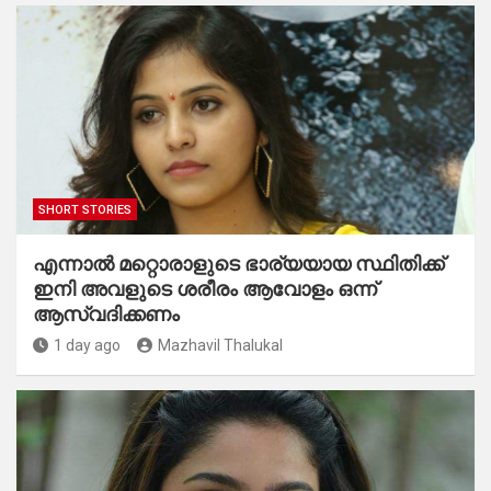
SHORT STORIES
എന്നാൽ മറ്റൊരാളുടെ ഭാര്യയായ സ്ഥിതിക്ക്
ഇനി അവളുടെ ശരീരം ആവോളം ഒന്ന്
ആസ്വദിക്കണം
1 day ago
Mazhavil Thalukal