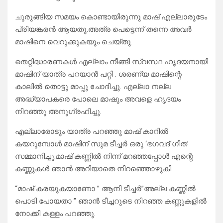
ചുരുങ്ങിയ സമയം കൊണ്ടായിരുന്നു മാഷ് എല്ലാരുടേം
പ്രിയങ്കരൻ ആയതു.അത്ര പെട്ടെന്ന് തന്നെ അവർ
മാഷിനെ വെറുക്കുകയും ചെയ്തു.
തെറ്റിദ്ധാരണകൾ എല്ലാം നീങ്ങി സ്വസ്ഥ ഹൃദയനായി
മാഷിന് യാത്ര പറയാൻ പറ്റി . ശരണ്യ മാഷിന്റെ
കാലിൽ തൊട്ടു മാപ്പു ചോദിച്ചു. എല്ലാ നല്ല
അദ്ധ്യാപകരെ പോലെ മാഷും അവളെ ഹൃദയം
നിറഞ്ഞു അനുഗ്രഹിച്ചു.
എല്ലാരോടും യാത്ര പറഞ്ഞു മാഷ് കാറിൽ
കയറുമ്പോൾ മാഷിന് സുമ ടീച്ചർ ഒരു ‘ഭഗവദ് ഗീത’
സമ്മാനിച്ചു.മാഷ് കണ്ണിൽ നിന്ന് മറഞ്ഞപ്പോൾ എന്റെ
കണ്ണുകൾ ഞാൻ അറിയാതെ നിറഞ്ഞൊഴുകി.
“മാഷ് കരയുകയാണോ ” ആനി ടീച്ചർ”അല്ല കണ്ണിൽ
പൊടി പോയതാ ” ഞാൻ ടീച്ചറുടെ നിറഞ്ഞ കണ്ണുകളിൽ
നോക്കി കള്ളം പറഞ്ഞു.