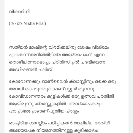
വിഷാദിനി
(രചന: Nisha Pillai)
സത്യൻ മാഷിന്റെ വിരമിക്കലിനു ശേഷം വിശ്രമം
എന്തെന്ന് അറിഞ്ഞിട്ടില്ല.അദ്ധ്യാപകൻ എന്ന
തൊഴിലിനോടൊപ്പം പ്രിൻസിപ്പൽ പദവിയെന്ന
അഡിഷണൽ ചാർജ് .
കോറോണക്കും ഓൺലൈൻ ക്ലാസ്സിനും ഒക്കെ ഒരു
അവധി കൊടുത്തുകൊണ്ട് സ്കൂൾ തുറന്നു .
കോവിഡാനന്തരം കുട്ടികൾക്ക് ഒരു ഉത്സവ പ്രതീതി
ആയിരുന്നു ക്ലാസ്സുകളിൽ . അദ്ധ്യാപകരും
ഹാപ്പി.അപ്പോഴാണ് പുതിയ പ്രശ്നം.
രാഷ്ട്രീയ ശാസ്ത്രം പഠിപ്പിക്കാൻ ആളില്ല .അതിഥി
അദ്ധ്യാപക നിയമനത്തിനുള്ള കൂടിക്കാഴ്ച