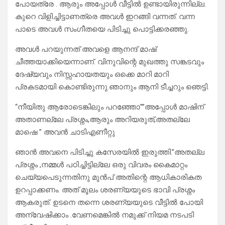
പോയത്രേ . ആരും അപ്പോൾ വീട്ടിൽ ഉണ്ടായിരുന്നില്ല.
കുറെ വിളിച്ചിട്ടാണത്രെ അവൾ ഇറങ്ങി വന്നത്. വന്ന
പാടെ അവൾ സംഗീതയെ പിടിച്ചു പൊട്ടിക്കരഞ്ഞു.
അവൾ പറയുന്നത് അവളെ ആനന്ദ് മാഷ്
ചീത്തയാക്കിയെന്നാണ്. വിനുവിന്റെ മുഖത്തു സങ്കടവും
ദേഷ്യവും നിസ്സഹായതയും ഒക്കെ മാറി മാറി
പ്രകടമായി കൊണ്ടിരുന്നു.ഞാനും ആനി ടീച്ചറും ഞെട്ടി.
“നീയിതു ആരോടെങ്കിലും പറഞ്ഞോ””അപ്പോൾ മാഷിന്
അതാണല്ലേ പ്രശ്നം,ആരും അറിയരുത്,അതല്ലേ
മാഷെ ” അവൻ ചാടിഎണീറ്റു
ഞാൻ അവനെ പിടിച്ചു കസേരയിൽ ഇരുത്തി.”അതല്ല
പ്രശ്നം ,നമ്മൾ പഠിച്ചിട്ടില്ലേ ഒരു വിവരം കൈമാറ്റം
ചെയ്യപെടുന്നതിനു മുൻപ് അതിന്റെ ആധികാരികത
ഉറപ്പാക്കണം. അത് മൂലം ശരണ്യയുടെ ഭാവി പ്രശ്നം
ആകരുത്. ഉടനെ തന്നെ ശരണ്യയുടെ വീട്ടിൽ പോയി
അന്വേഷിക്കാം .വേണമെങ്കിൽ നമുക്ക് നിയമ നടപടി