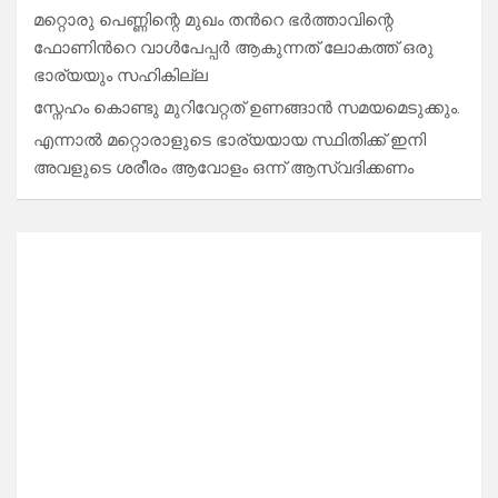
മറ്റൊരു പെണ്ണിന്റെ മുഖം തൻറെ ഭർത്താവിന്റെ
ഫോണിൻറെ വാൾപേപ്പർ ആകുന്നത് ലോകത്ത് ഒരു
ഭാര്യയും സഹികില്ല
സ്നേഹം കൊണ്ടു മുറിവേറ്റത് ഉണങ്ങാൻ സമയമെടുക്കും.
എന്നാൽ മറ്റൊരാളുടെ ഭാര്യയായ സ്ഥിതിക്ക് ഇനി
അവളുടെ ശരീരം ആവോളം ഒന്ന് ആസ്വദിക്കണം