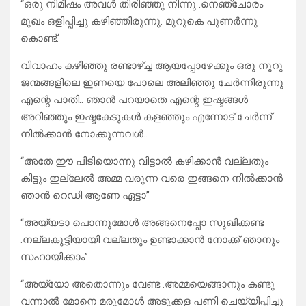
“ഒരു നിമിഷം അവൾ തിരിഞ്ഞു നിന്നു .നെഞ്ചോരം
മുഖം ഒളിപ്പിച്ചു കഴിഞ്ഞിരുന്നു. മുറുകെ പുണർന്നു
കൊണ്ട്.
വിവാഹം കഴിഞ്ഞു രണ്ടാഴ്ച്ച ആയപ്പോഴേക്കും ഒരു നൂറു
ജന്മങ്ങളിലെ ഇണയെ പോലെ അലിഞ്ഞു ചേർന്നിരുന്നു
എന്റെ പാതി.. ഞാൻ പറയാതെ എന്റെ ഇഷ്ടങ്ങൾ
അറിഞ്ഞും ഇഷ്ടകേടുകൾ കളഞ്ഞും എന്നോട് ചേർന്ന്
നിൽക്കാൻ നോക്കുന്നവൾ..
“അതേ ഈ പിടിയൊന്നു വിട്ടാൽ കഴിക്കാൻ വല്ലതും
കിട്ടും ഇല്ലേൽ അമ്മ വരുന്ന വരെ ഇങ്ങനെ നിൽക്കാൻ
ഞാൻ റെഡി ആണേ ഏട്ടാ”
“അയ്യടാ പൊന്നുമോൾ അങ്ങനെപ്പോ സുഖിക്കണ്ട
.നല്ലകുട്ടിയായി വല്ലതും ഉണ്ടാക്കാൻ നോക്ക് ഞാനും
സഹായിക്കാം”
“അയ്യോ അതൊന്നും വേണ്ട .അമ്മയെങ്ങാനും കണ്ടു
വന്നാൽ മോനെ മരുമോൾ അടുക്കള പണി ചെയ്യിപ്പിച്ചു