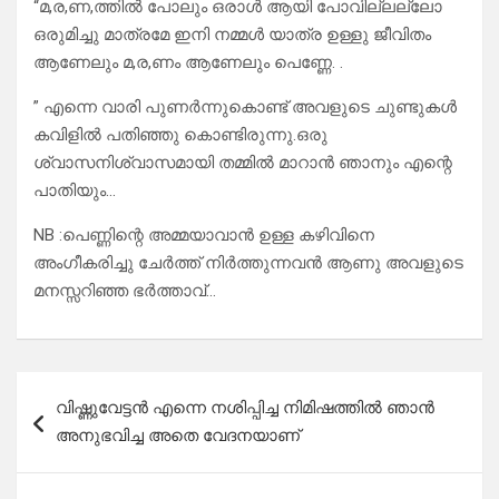
“മ,ര,ണ,ത്തിൽ പോലും ഒരാൾ ആയി പോവില്ലല്ലോ
ഒരുമിച്ചു മാത്രമേ ഇനി നമ്മൾ യാത്ര ഉള്ളു ജീവിതം
ആണേലും മ,ര,ണം ആണേലും പെണ്ണേ. .
” എന്നെ വാരി പുണർന്നുകൊണ്ട് അവളുടെ ചുണ്ടുകൾ
കവിളിൽ പതിഞ്ഞു കൊണ്ടിരുന്നു.ഒരു
ശ്വാസനിശ്വാസമായി തമ്മിൽ മാറാൻ ഞാനും എന്റെ
പാതിയും…
NB :പെണ്ണിന്റെ അമ്മയാവാൻ ഉള്ള കഴിവിനെ
അംഗീകരിച്ചു ചേർത്ത് നിർത്തുന്നവൻ ആണു അവളുടെ
മനസ്സറിഞ്ഞ ഭർത്താവ്…
Post
വിഷ്ണുവേട്ടൻ എന്നെ നശിപ്പിച്ച നിമിഷത്തിൽ ഞാൻ
navigation
അനുഭവിച്ച അതെ വേദനയാണ്