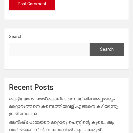
Search
Search
Recent Posts
കെട്ടിയോൻ ചത്ത് കൊല്ലം ഒന്നായില്ല അപ്പഴക്കും
മറ്റൊരുത്തനെ കണ്ടെത്തിയവള് ,എങ്ങനെ കഴിയുന്നു
ഇതിനൊക്കെ
അനീഷ് പോയത്രെ മറ്റൊരു പെണ്ണിന്റെ കൂടെ… ആ
വാർത്തയാണ് വീണ ഫോണിൽ കൂടെ കേട്ടത്..