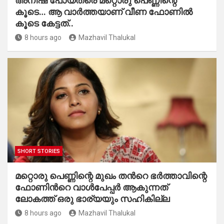
അനീഷ് പോയത്രെ മറ്റൊരു പെണ്ണിന്റെ
കൂടെ… ആ വാർത്തയാണ് വീണ ഫോണിൽ
കൂടെ കേട്ടത്..
8 hours ago
Mazhavil Thalukal
SHORT STORIES
മറ്റൊരു പെണ്ണിന്റെ മുഖം തൻറെ ഭർത്താവിന്റെ
ഫോണിൻറെ വാൾപേപ്പർ ആകുന്നത്
ലോകത്ത് ഒരു ഭാര്യയും സഹികില്ല
8 hours ago
Mazhavil Thalukal