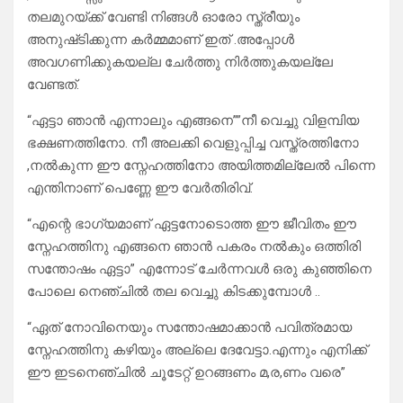
തലമുറയ്ക്ക് വേണ്ടി നിങ്ങൾ ഓരോ സ്ത്രീയും
അനുഷ്‌ടിക്കുന്ന കർമ്മമാണ് ഇത്‌ .അപ്പോൾ
അവഗണിക്കുകയല്ല ചേർത്തു നിർത്തുകയല്ലേ
വേണ്ടത്.
“ഏട്ടാ ഞാൻ എന്നാലും എങ്ങനെ””നീ വെച്ചു വിളമ്പിയ
ഭക്ഷണത്തിനോ. നീ അലക്കി വെളുപ്പിച്ച വസ്ത്രത്തിനോ
,നൽകുന്ന ഈ സ്നേഹത്തിനോ അയിത്തമില്ലേൽ പിന്നെ
എന്തിനാണ് പെണ്ണേ ഈ വേർതിരിവ്.
“എന്റെ ഭാഗ്യമാണ് ഏട്ടനോടൊത്ത ഈ ജീവിതം ഈ
സ്നേഹത്തിനു എങ്ങനെ ഞാൻ പകരം നൽകും ഒത്തിരി
സന്തോഷം ഏട്ടാ” എന്നോട് ചേർന്നവൾ ഒരു കുഞ്ഞിനെ
പോലെ നെഞ്ചിൽ തല വെച്ചു കിടക്കുമ്പോൾ ..
“ഏത് നോവിനെയും സന്തോഷമാക്കാൻ പവിത്രമായ
സ്നേഹത്തിനു കഴിയും അല്ലെ ദേവേട്ടാ.എന്നും എനിക്ക്
ഈ ഇടനെഞ്ചിൽ ചൂടേറ്റ് ഉറങ്ങണം മ,ര,ണം വരെ”