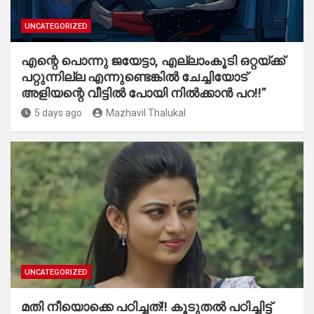
UNCATEGORIZED
എന്റെ പൊന്നു ജയേട്ടാ, എല്ലാംകൂടി ഒറ്റയ്ക്ക്
പറ്റുന്നില്ല എന്നുണ്ടെങ്കിൽ ചേച്ചിയോട്
അളിയന്റെ വീട്ടിൽ പോയി നിൽക്കാൻ പറ!!”
5 days ago
Mazhavil Thalukal
UNCATEGORIZED
മതി നീയൊക്കെ പഠിച്ചത്!! കൂടുതൽ പഠിച്ചിട്ട്