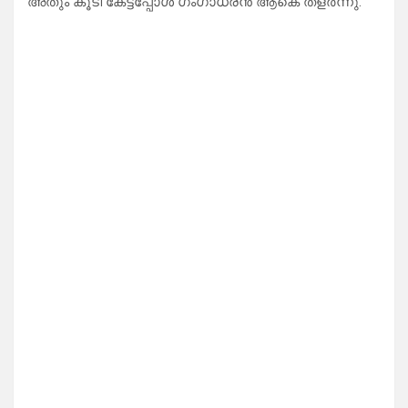
അതും കൂടി കേട്ടപ്പോൾ ഗംഗാധരൻ ആകെ തളർന്നു.