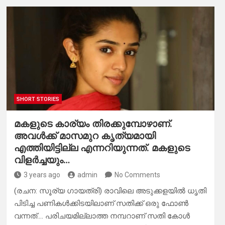
SHORT STORIES
മകളുടെ കാര്യം തിരക്കുമ്പോഴാണ്.
അവൾക്ക് മാസമുറ കൃത്യമായി
എത്തിയിട്ടില്ല എന്നറിയുന്നത്. മകളുടെ
വിളർച്ചയും…
3 years ago
admin
No Comments
(രചന: സൂര്യ ഗായത്രി) രാവിലെ അടുക്കളയിൽ ധൃതി
പിടിച്ച പണികൾക്കിടയിലാണ് സതിക്ക് ഒരു ഫോൺ
വന്നത്…. പരിചയമില്ലാത്ത നമ്പറാണ് സതി കോൾ