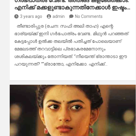
ഗർഭപാത്രം വേണ്ട. അതങ്ങ് കളഞ്ഞേക്കാം.
എനിക്ക് മക്കളുണ്ടാകുന്നതിനേക്കാൾ ഇഷ്ടം…
3 years ago
admin
No Comments
തീണ്ടാരിപ്പുര (രചന: സഫി അലി താഹ) എന്റെ
ഭാര്യയ്ക്ക് ഇനി ഗർഭപാത്രം വേണ്ട.. മിഥുൻ പറഞ്ഞത്
കേട്ടപ്പോൾ ഉൽക്ക തലയിൽ പതിച്ചത് പോലെയാണ്
മേലേടത്ത് തറവാട്ടിലെ പ്രഭാകരമേനോനും
ശശികലയ്ക്കും തോന്നിയത്. “നീയെന്ത് ഭ്രാന്താടാ ഈ
പറയുന്നത്? ”“ഭ്രാന്തോ, എനിക്കോ. എനിക്ക്…