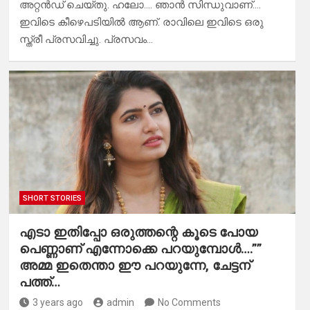
അറ്റൻഡ് ചെയ്തു. ഹലോ…. ഞാൻ സിന്ധുവാണ്….
ഇവിടെ കീഴെപടിയിൽ ആണ്. രാവിലെ ഇവിടെ ഒരു
സ്ത്രീ പ്രസവിച്ചു. പ്രസവം…
SHORT STORIES
എടാ ഇതിപ്പോ ഒരുത്തന്റെ കൂടെ പോയ
പെണ്ണാണ് എന്നോക്കെ പറയുമ്പോൾ….””
അമ്മ ഇതെന്താ ഈ പറയുന്നേ, ചേട്ടന്
പത്ത്…
3 years ago
admin
No Comments