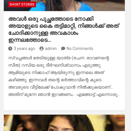
SHORT STORIES
അവൾ ഒരു പുച്ഛത്തോടെ നോക്കി
അയാളുടെ കൈ തട്ടിമാറ്റി, നിങ്ങൾക്ക് അത്
ചോദിക്കാനുള്ള അവകാശം
ഇന്നലത്തോടെ…
3 years ago
admin
No Comments
സ്വപ്നങ്ങൾ തേടിയുള്ള യാത്ര (രചന: രാവണന്റെ
സീത) റസിയ ഒരു ദീർഘനിശ്വാസം എടുത്തു
ആമിയുടെ നിക്കാഹ് ആയിരുന്നു ഇന്നലെ അത്
കഴിഞ്ഞു. ഇന്നവൾ തന്റെ ഭർത്താവിന്റെ കൂടെ
അവരുടെ വീട്ടിലേക്ക് പോകുവാൻ നിൽക്കുകയാണ്…
അതിന് മുന്നേ ഞാൻ ഇറങ്ങണം… എങ്ങോട്ട് എന്നൊരു…