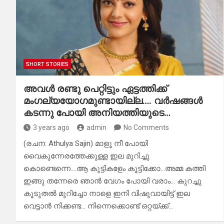
SHORT STORIES
അവൾ രണ്ടു പെറ്റിട്ടും ഏട്ടത്തിക്ക്
മംഗല്യയോഗമുണ്ടായില്ല…. വർഷങ്ങൾ
കടന്നു പോയി അനിയത്തിയുടെ…
3 years ago
admin
No Comments
(രചന: Athulya Sajin) മാളൂ നീ പോയി
വൈകുന്നേരത്തേക്കുള്ള ഇല മുറിച്ചു
കൊണ്ടെന്നെ….ആ കുട്ടികളേം കൂട്ടിക്കോ…അമ്മ കത്തി
ഇങ്ങു തന്നേരെ ഞാൻ വേഗം പോയി വരാം… കുറച്ചു
കൂടുതൽ മുറിച്ചോ നാളെ ഇനി വിഷുവായിട്ട് ഇല
വെട്ടാൻ നിക്കണ്ട… നിന്നെക്കൊണ്ട് ഒറ്റയ്ക്ക്…