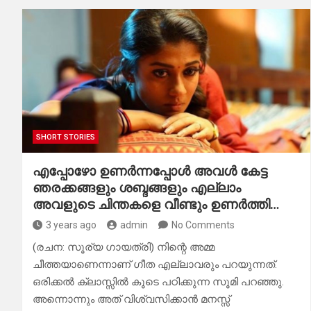
SHORT STORIES
എപ്പോഴോ ഉണർന്നപ്പോൾ അവൾ കേട്ട
ഞരക്കങ്ങളും ശബ്ദങ്ങളും എല്ലാം
അവളുടെ ചിന്തകളെ വീണ്ടും ഉണർത്തി…
3 years ago
admin
No Comments
(രചന: സൂര്യ ഗായത്രി) നിന്റെ അമ്മ
ചീത്തയാണെന്നാണ് ഗീത എല്ലാവരും പറയുന്നത്.
ഒരിക്കൽ ക്ലാസ്സിൽ കൂടെ പഠിക്കുന്ന സൂമി പറഞ്ഞു.
അന്നൊന്നും അത് വിശ്വസിക്കാൻ മനസ്സ്