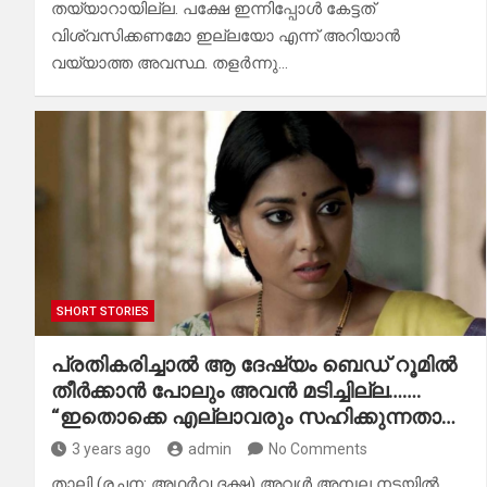
തയ്യാറായില്ല. പക്ഷേ ഇന്നിപ്പോൾ കേട്ടത്
വിശ്വസിക്കണമോ ഇല്ലയോ എന്ന് അറിയാൻ
വയ്യാത്ത അവസ്ഥ. തളർന്നു…
SHORT STORIES
പ്രതികരിച്ചാൽ ആ ദേഷ്യം ബെഡ് റൂമിൽ
തീർക്കാൻ പോലും അവൻ മടിച്ചില്ല…….
“ഇതൊക്കെ എല്ലാവരും സഹിക്കുന്നതാ…
3 years ago
admin
No Comments
താലി (രചന: അഥർവ ദക്ഷ) അവൾ അമ്പല നടയിൽ