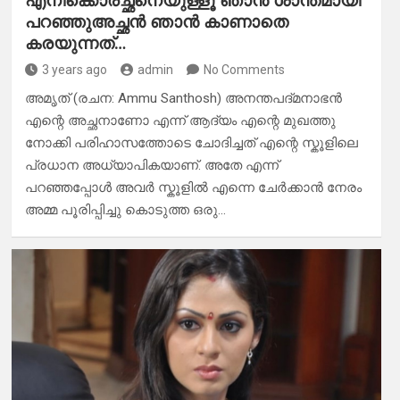
എനിക്കൊരച്ഛനെയുള്ളൂ ഞാൻ ശാന്തമായി
പറഞ്ഞുഅച്ഛൻ ഞാൻ കാണാതെ
കരയുന്നത്…
3 years ago
admin
No Comments
അമൃത് (രചന: Ammu Santhosh) അനന്തപദ്മനാഭൻ
എന്റെ അച്ഛനാണോ എന്ന് ആദ്യം എന്റെ മുഖത്തു
നോക്കി പരിഹാസത്തോടെ ചോദിച്ചത് എന്റെ സ്കൂളിലെ
പ്രധാന അധ്യാപികയാണ്. അതേ എന്ന്
പറഞ്ഞപ്പോൾ അവർ സ്കൂളിൽ എന്നെ ചേർക്കാൻ നേരം
അമ്മ പൂരിപ്പിച്ചു കൊടുത്ത ഒരു…