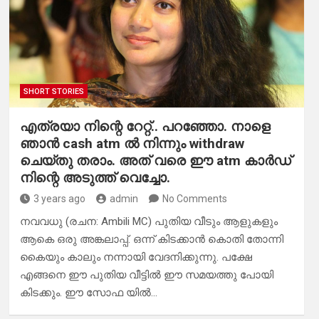
SHORT STORIES
എത്രയാ നിന്റെ റേറ്റ്.. പറഞ്ഞോ. നാളെ
ഞാൻ cash atm ൽ നിന്നും withdraw
ചെയ്തു തരാം. അത് വരെ ഈ atm കാർഡ്
നിന്റെ അടുത്ത് വെച്ചോ.
3 years ago
admin
No Comments
നവവധു (രചന: Ambili MC) പുതിയ വീടും ആളുകളും
ആകെ ഒരു അങ്കലാപ്പ്. ഒന്ന് കിടക്കാൻ കൊതി തോന്നി
കൈയും കാലും നന്നായി വേദനിക്കുന്നു. പക്ഷേ
എങ്ങനെ ഈ പുതിയ വീട്ടിൽ ഈ സമയത്തു പോയി
കിടക്കും. ഈ സോഫ യിൽ…