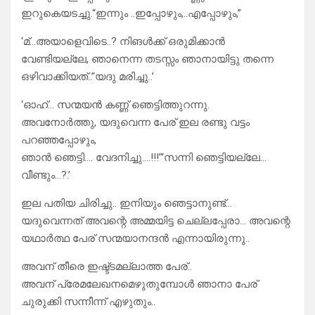
ഇറുകെയടച്ചു.“ഇന്നും ..ഇപ്പോഴും,..എപ്പോഴും,”
‘മ്…അയാളെവിടെ..? നിങൾക്ക് ഒരുമിക്കാൻ
വേണ്ടിയല്ലേ, ഞാനെന്ന തടസ്സം ഞാനായിട്ടു തന്നെ
ഒഴിവാക്കിയത്..’‘യദു മരിച്ചു..’
‘ഓഹ്… സന്മയൻ കണ്ണ് ഞെട്ടിത്തുറന്നു.
അവനോർത്തു, യദുവെന്ന പേര് ഇല രണ്ടു വട്ടം
പറഞ്ഞപ്പോഴും,
ഞാൻ ഞെട്ടി…. വേദനിച്ചു….!!!’“സന്നി ഞെട്ടിയല്ലേ…
വീണ്ടും…?.’
ഇല പതിയ ചിരിച്ചു.. ഇനിയും ഞെട്ടാനുണ്ട്…
യദുവെന്നത് അവന്റെ അമ്മയിട്ട ചെല്ലപ്പേരാ… അവന്റെ
യഥാർത്ഥ പേര് സന്മയാനന്ദൻ എന്നായിരുന്നു..
അവന് തീരെ ഇഷ്ട്ടമല്ലാത്ത പേര്..
അവന് പ്രേമലേഖനമെഴുതുമ്പോൾ ഞാനാ പേര്
ചുരുക്കി സന്നീന്ന് എഴുതും..