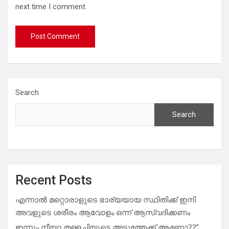
next time I comment.
Search
Search
Recent Posts
എന്നാൽ മറ്റൊരാളുടെ ഭാര്യയായ സ്ഥിതിക്ക് ഇനി
അവളുടെ ശരീരം ആവോളം ഒന്ന് ആസ്വദിക്കണം
ഇന്നും നീയാ തള്ളച്ചിയുടെ അടുത്തേക്ക് ആണോ??”