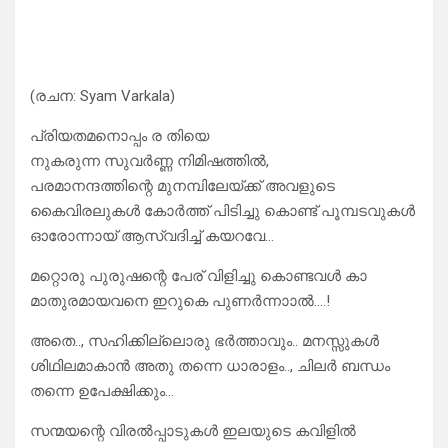
(രചന: Syam Varkala)
പ്രിയതമനൊപ്പം ര തിയെ
നുകരുന്ന സുവർണ്ണ നിമിഷത്തിൽ,
പരമാനന്ദത്തിന്റെ മുനമ്പിലേയ്ക്ക് അവളുടെ
കൈവിരലുകൾ കോർത്ത് പിടിച്ചു കൊണ്ട് പൂമ്പടവുകൾ
ഓരോന്നായ് ആസ്വദിച്ച് കയറവേ…
മറ്റൊരു പുരുഷന്റെ പേര് വിളിച്ചു കൊണ്ടവൾ കാ
മാതുരമായവനെ ഇറുകെ പുണർന്നാാൽ….!
അതെ.., സഹിക്കില്ലൊരു ഭർത്താവും.. മനസ്സുകൾ
ശിഥിലമാകാൻ അതു തന്നെ ധാരാളം.., ചിലർ ബന്ധം
തന്നെ ഉപേക്ഷിക്കും…
സന്മയന്റെ വിരൽപ്പാടുകൾ ഇലയുടെ കവിളിൽ