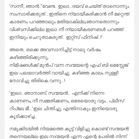
‘സന്നീ…ഞാൻ..’‘വേണ്ട.. ഇലാ…ദയവ് ചെയ്ത് താനൊന്നും
സംസാരിക്കരുത്… ഇതിനെ ന്യായീകരിക്കാൻ നീ മറ്റെന്ത്
കാരണം പറഞ്ഞാലും മതിയാകില്ല,ഞാനതൊന്നും
വിശ്വസിക്കില്ല ഇലാ..നീ ന്യായീകരണങൾ പറഞ്ഞ്
ഇനിയും ചെറുതാകരുത്… ഇറ്റ്സ് ഫിനിഷ്…!’
അതെ…ഒക്കെ അവസാനിച്ചിട്ട് നാലു വർഷം
കഴിഞ്ഞിരിക്കുന്നു,
നിമിഷങൾക്ക് മുൻപ് വന്ന സന്മയന്റെ എഫ് ബി മെസ്സേജ്
ഇല പലയാവർത്തി വായിച്ചു. കഴിഞ്ഞ കാലം നുള്ളി
നോവിച്ചു തിരികെ വന്നു…!
‘ഇലാ…ഞാനാണ്, സന്മയൻ… എനിക്ക് നിന്നെ
കാണണം,.നീ സമ്മതിക്കണം, ഒരേയൊരു വട്ടം.. പ്ലീസ്
റിപ്ലേ മീ….’ഇല ചിന്തിച്ചു, എന്തിനാകും ഇനിയൊരു
കൂടിക്കാഴ്ച്ച…
നമുക്കിടയിൽ നിയമത്തെ കൂട്ട് വിളിച്ചു കൊണ്ട് സന്മയൻ
തന്നെയല്ലേ ഇല സന്മയൻ എന്ന എന്റെ പേരിൽ നിന്ന്