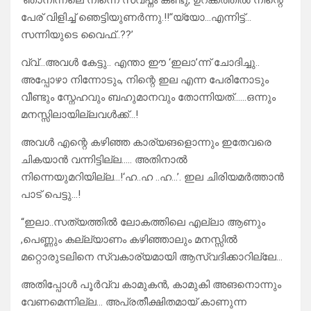
‘ഞാനിന്നലെ നിന്നെ സ്വപ്നം കണ്ടു, ഉറക്കത്തിൽ നിന്റെ
പേര് വിളിച്ച് ഞെട്ടിയുണർന്നു.!!’‘യ്യോ…എന്നിട്ട്…
സന്നിയുടെ വൈഫ്..??’
വ്വ്…അവൾ കേട്ടു.. എന്താ ഈ ‘ഇലാ’ന്ന് ചോദിച്ചു..
അപ്പോഴാ നിന്നോടും, നിന്റെ ഇല എന്ന പേരിനോടും
വീണ്ടും സ്നേഹവും ബഹുമാനവും തോന്നിയത്……ഒന്നും
മനസ്സിലായില്ലവൾക്ക്…!
അവൾ എന്റെ കഴിഞ്ഞ കാര്യങളൊന്നും ഇതേവരെ
ചികയാൻ വന്നിട്ടില്ല….. അതിനാൽ
നിന്നെയുമറിയില്ല…!‘ഹ..ഹ ..ഹ…’. ഇല ചിരിയമർത്താൻ
പാട് പെട്ടു…!
“ഇലാ..സത്യത്തിൽ ലോകത്തിലെ എല്ലാ ആണും
,പെണ്ണും കല്ല്യാണം കഴിഞ്ഞാലും മനസ്സിൽ
മറ്റൊരുടലിനെ സ്വകാര്യമായി ആസ്വദിക്കാറില്ലേ…
അതിപ്പോൾ പൂർവ്വ കാമുകൻ, കാമുകി അങനൊന്നും
വേണമെന്നില്ല… അപ്രതീക്ഷിതമായ് കാണുന്ന