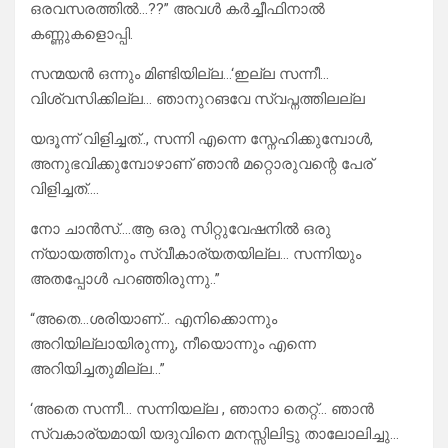
ഒരവസരത്തിൽ…??” അവൾ കർച്ചീഫിനാൽ
കണ്ണുകളൊപ്പി.
സന്മയൻ ഒന്നും മിണ്ടിയില്ല…‘ഇല്ല സന്നീ…
വിശ്വസിക്കില്ല… ഞാനുറങവേ സ്വപ്നത്തിലല്ല
യദൂന്ന് വിളിച്ചത്.., സന്നി എന്നെ സ്നേഹിക്കുമ്പോൾ,
അനുഭവിക്കുമ്പോഴാണ് ഞാൻ മറ്റൊരുവന്റെ പേര്
വിളിച്ചത്….
നോ ചാൻസ്‌….ആ ഒരു സിറ്റുവേഷനിൽ ഒരു
ന്യായത്തിനും സ്വീകാര്യതയില്ല… സന്നിയും
അതപ്പോൾ പറഞ്ഞിരുന്നു..”
“അതെ…ശരിയാണ്… എനിക്കൊന്നും
അറിയില്ലായിരുന്നു, നീയൊന്നും എന്നെ
അറിയിച്ചതുമില്ല…”
‘അതെ സന്നീ… സന്നിയല്ല , ഞാനാ തെറ്റ്… ഞാൻ
സ്വകാര്യമായി യദുവിനെ മനസ്സിലിട്ടു താലോലിച്ചു…