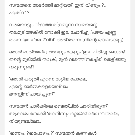
സന്മയനെ അടർത്തി മാറ്റിയത്…ഇനി വീണ്ടും..?..
എന്തിന്..?
നരയൊട്ടും വീഴാത്ത തിളങുന്ന സന്മയന്റെ
തലമുടിയഴകിൽ നോക്കി ഇല ചോദിച്ചു…‘പഴയ എണ്ണ
തന്നെയാ ല്ലേ..?‘വ്വ്…അത് തന്നെ..,നിന്റെ ഔഷദക്കൂട്ട്,
ഞാൻ മാത്രമല്ല, അവളും മകളും..’ഇല ചിരിച്ചു കൊണ്ട്
തന്റെ മുടിയിൽ തഴുകി, മുൻ വശത്ത് നരച്ചിരി തെളിഞ്ഞു
വരുന്നുണ്ട്.!
‘ഞാൻ കരുതി എന്നെ മാറ്റിയ പോലെ,
എന്റെ ഓർമ്മകളെയെല്ലാം
മനസ്സീന്ന് പായിച്ചൂന്ന്..’
സന്മയൻ പാർക്കിലെ ബെഞ്ചിൽ ചാരിയിരുന്ന്
ആകാശം നോക്കി..‘താനിന്നും ഒറ്റയ്ക്ക്..ല്ലേ..?’‘അല്ല,
നീയുണ്ടല്ലോ..’
‘ഇന്നും…?ഇപ്പോഴും..?’ സന്മയൻ കണ്ണുകൾ