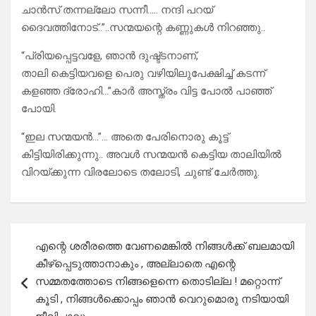
ചാൻസ് തന്നല്ലോ സന്നീ….. നന്ദി പറയ്
ദൈവത്തിനോട്..”..സന്മയന്റെ കണ്ണുകൾ നിറഞ്ഞു..
“പ്രിയപ്പെട്ടവളേ, ഞാൻ ദുഷ്ട്ടനാണ്,
താലി കെട്ടിയവളെ പെരു വഴിയിലുപേക്ഷിച്ച് കടന്ന്
കളഞ്ഞ ദ്രോഹി…”കാർ അസ്ത്രം വിട്ട പോൽ പാഞ്ഞ്
പോയി.
“ഇല സന്മയൻ…”… അതെ പേരിനൊരു കൂട്ട്
കിട്ടിയിരിക്കുന്നു.. അവൾ സന്മയൻ കെട്ടിയ താലിയിൽ
വിറയ്ക്കുന്ന വിരലോടെ തലോടി, ചുണ്ട് ചേർത്തു.
Post
എന്റെ ശരീരത്തെ വേണമെങ്കില്‍ നിങ്ങള്‍ക്ക് ബലമായി
navigation
കീഴ്പ്പെടുത്താനാകും , അല്ലാതെ എന്റെ
സമ്മതത്തോടെ നിങ്ങളെന്നെ തൊടില്ല ! മറ്റൊന്ന്
കൂടി , നിങ്ങള്‍ക്കൊപ്പം ഞാന്‍ വെറുമൊരു നടിയായി