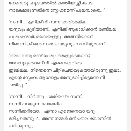
വേറൊരു ഹൃദയത്തിൽ കത്തിയാഴ്ത്തി കപട
നാടകമാടുന്നതിനെ സ്നേഹമെന്ന് പുലമ്പാതെ‌‌‌…..’
‘സന്നീ…. എനിക്ക് നീ സന്നി മാത്രമല്ല,
യദുവും കൂടിയാണ്….എനിക്ക് ആരാധിക്കാൻ രണ്ടില്ല
പുരുഷന്മാർ, ഒന്നേയുള്ളൂ…അത് നീയാണ്..
നീയെനിക്ക് ഒരേ സമയം യദുവും സന്നിയുമാണ്…’
“അതെ‌..ആ രണ്ട് പേരും ഒരാളുടെതാണ്,
അവനുള്ളതാണ് നീ..എനൈക്കവിടെ
ഇടമില്ല….നീയെന്നെ ചീറ്റ് ചെയ്യുകയായിരുന്നു ഇലാ‌..
എന്റെ സ്നേഹം ആവോളം അനുഭവിച്ചിട്ടെന്നെ നീ
ചതിച്ചു…”
‘സന്നീ….. നിർത്തൂ…..ശരിയല്ല സന്നീ…
സന്നി പറയുന്ന പോലല്ല…
സന്നിക്കറിയോ‌…. എന്നാ എങെനെയാ യദു
മരിച്ചതെന്നു..?… അന്ന് നമ്മൾ ഒൻപതാം ക്ലാസിൽ
പഠിക്കുന്നു..,….