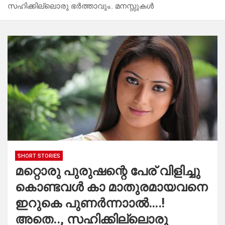
സഹിക്കില്ലൊരു ഭർത്താവും.. മനസ്സുകൾ
SHORT STORIES
മറ്റൊരു പുരുഷന്റെ പേര് വിളിച്ചു
കൊണ്ടവൾ കാ മാതുരമായവനെ
ഇറുകെ പുണർന്നാാൽ….!
അതെ.., സഹിക്കില്ലൊരു