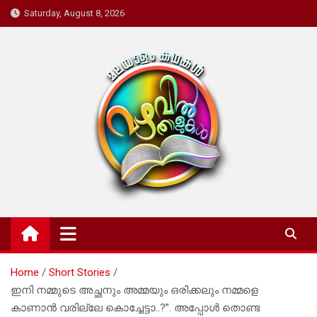
Skip
Saturday, August 8, 2026
to
content
Mazhavil Thalukal
Malayalam Kadhakal
Home
Short Stories
ഇനി നമ്മുടെ അച്ഛനും അമ്മയും ഒരിക്കലും നമ്മളെ
കാണാൻ വരില്ലേ കൊച്ചേട്ടാ..?”. അപ്പോൾ തൊണ്ട