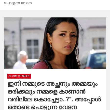
പൊട്ടുന്ന വേദന
SHORT STORIES
ഇനി നമ്മുടെ അച്ഛനും അമ്മയും
ഒരിക്കലും നമ്മളെ കാണാൻ
വരില്ലേ കൊച്ചേട്ടാ..?”. അപ്പോൾ
തൊണ്ട പൊട്ടുന്ന വേദന