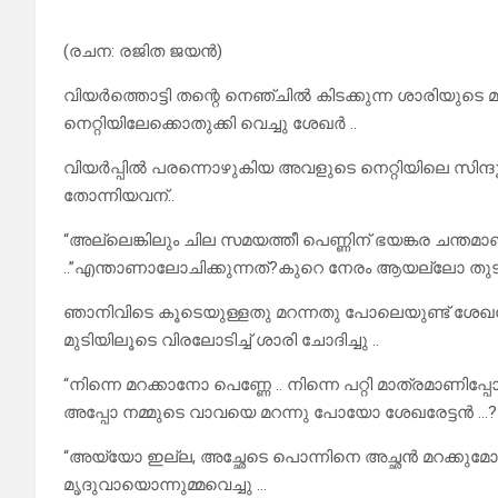
(രചന: രജിത ജയൻ)
വിയർത്തൊട്ടി തന്റെ നെഞ്ചിൽ കിടക്കുന്ന ശാരിയുടെ മ
നെറ്റിയിലേക്കൊതുക്കി വെച്ചു ശേഖർ ..
വിയർപ്പിൽ പരന്നൊഴുകിയ അവളുടെ നെറ്റിയിലെ സിന്ദൂര
തോന്നിയവന്..
“അല്ലെങ്കിലും ചില സമയത്തീ പെണ്ണിന് ഭയങ്കര ചന്തമാണ്..
..”എന്താണാലോചിക്കുന്നത്?കുറെ നേരം ആയല്ലോ തുടങ്ങ
ഞാനിവിടെ കൂടെയുള്ളതു മറന്നതു പോലെയുണ്ട് ശേഖറേ
മുടിയിലൂടെ വിരലോടിച്ച് ശാരി ചോദിച്ചു ..
“നിന്നെ മറക്കാനോ പെണ്ണേ .. നിന്നെ പറ്റി മാത്രമാണിപ
അപ്പോ നമ്മുടെ വാവയെ മറന്നു പോയോ ശേഖരേട്ടൻ …?
“അയ്യോ ഇല്ല, അച്ഛേടെ പൊന്നിനെ അച്ഛൻ മറക്കുമ
മൃദുവായൊന്നുമ്മവെച്ചു …