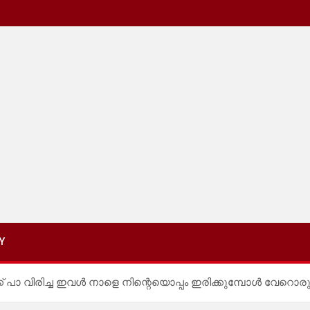
Y
 പാ വിരിച്ച ഇവൾ നാളെ നിന്റെയൊപ്പം ഇരിക്കുമ്പോൾ വേറൊരുത്ത