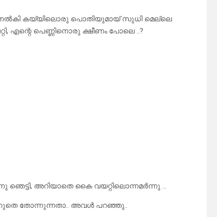
ക് നൽകി കയ്യിലൊരു പൊതിയുമായ് സുധി മെല്ലെ
പറ്റി, എന്റെ പെണ്ണിനൊരു ക്ഷീണം പോലെ ..?
ു ഞെട്ടി, അറിയാതെ കൈ വയറ്റിലൊന്നമർന്നു …
വെറുതെ തോന്നുന്നതാ.. അവൾ പറഞ്ഞു..