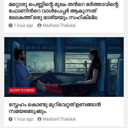
മറ്റൊരു പെണ്ണിന്റെ മുഖം തൻറെ ഭർത്താവിന്റെ
ഫോണിൻറെ വാൾപേപ്പർ ആകുന്നത്
ലോകത്ത് ഒരു ഭാര്യയും സഹികില്ല
1 hour ago
Mazhavil Thalukal
SHORT STORIES
സ്നേഹം കൊണ്ടു മുറിവേറ്റത് ഉണങ്ങാൻ
സമയമെടുക്കും.
1 hour ago
Mazhavil Thalukal