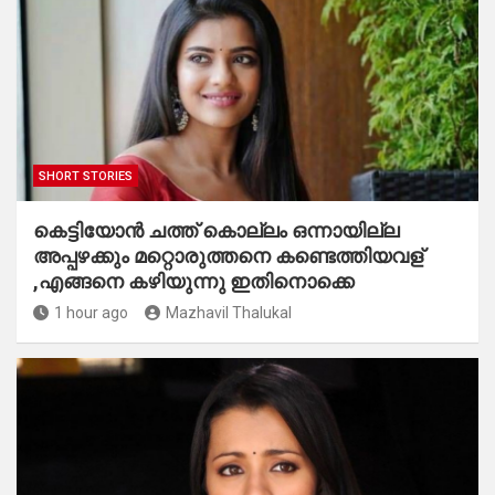
SHORT STORIES
കെട്ടിയോൻ ചത്ത് കൊല്ലം ഒന്നായില്ല
അപ്പഴക്കും മറ്റൊരുത്തനെ കണ്ടെത്തിയവള്
,എങ്ങനെ കഴിയുന്നു ഇതിനൊക്കെ
1 hour ago
Mazhavil Thalukal