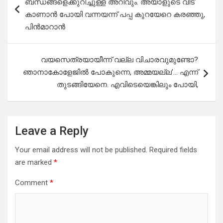
ബന്ധങ്ങളെക്കുറിച്ചുള്ള അറിവും. അയാളുടെ വീട്
കാണാൻ പോയി വന്നയന്ന് പപ്പ കുറയേറെ കരഞ്ഞു,
പിൻമാറാൻ
വയസെത്രയായീന്ന് വല്ല വിചാരവുമുണ്ടോ?
ഞാനാകോളേജിൽ പോകുന്നെ, അമ്മയല്ല’… എന്ന്
തുടങ്ങിയേനെ. എവിടെയെങ്കിലും പോയി,
Leave a Reply
Your email address will not be published.
Required fields
are marked
*
Comment
*