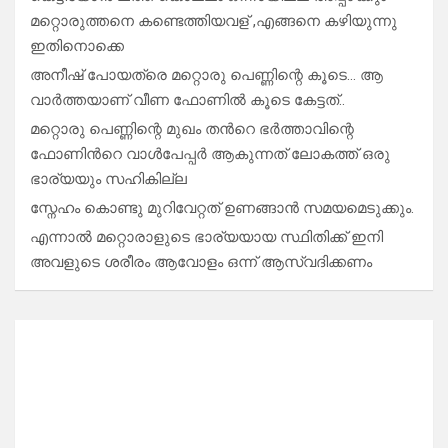
മറ്റൊരുത്തനെ കണ്ടെത്തിയവള് ,എങ്ങനെ കഴിയുന്നു
ഇതിനൊക്കെ
അനീഷ് പോയത്രെ മറ്റൊരു പെണ്ണിന്റെ കൂടെ… ആ
വാർത്തയാണ് വീണ ഫോണിൽ കൂടെ കേട്ടത്..
മറ്റൊരു പെണ്ണിന്റെ മുഖം തൻറെ ഭർത്താവിന്റെ
ഫോണിൻറെ വാൾപേപ്പർ ആകുന്നത് ലോകത്ത് ഒരു
ഭാര്യയും സഹികില്ല
സ്നേഹം കൊണ്ടു മുറിവേറ്റത് ഉണങ്ങാൻ സമയമെടുക്കും.
എന്നാൽ മറ്റൊരാളുടെ ഭാര്യയായ സ്ഥിതിക്ക് ഇനി
അവളുടെ ശരീരം ആവോളം ഒന്ന് ആസ്വദിക്കണം