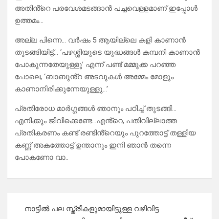
അതിൻ്റെ പരവേശമടങ്ങാൻ പച്ചവെള്ളമാണ് ഇപ്പോൾ
ഉത്തമം…
അല്ല പിന്നെ… വർഷം 5 ആയില്ലെ കളി കാണാൻ
തുടങ്ങിയിട്ട്… ‘പഴശ്ശിയുടെ യുദ്ധങ്ങൾ കമ്പനി കാണാൻ
പോകുന്നതേയുള്ളു’ എന്ന് പണ്ട് മമ്മുക്ക പറഞ്ഞ
പോലെ, ‘ബാബുൻ്റ അടവുകൾ അമ്മേം മോളും
കാണാനിരിക്കുന്നേയുള്ളു…’
പ്രതിരോധ മാർഗ്ഗങ്ങൾ ഞാനും പഠിച്ച് തുടങ്ങി…
എനിക്കും ജീവിക്കെണ്ടേ…എൻ്റെ, പതിവില്ലാത്ത
പ്രതികരണം കണ്ട് രണ്ടിൻ്റെയും പുറത്തോട്ട് തള്ളിയ
കണ്ണ് അകത്തോട്ട് ഉന്താനും ഇനി ഞാൻ തന്നെ
പോകണോ വാ..
Post
നാട്ടിൽ പല സ്ത്രീകളുമായിട്ടുള്ള വഴിവിട്ട
navigation