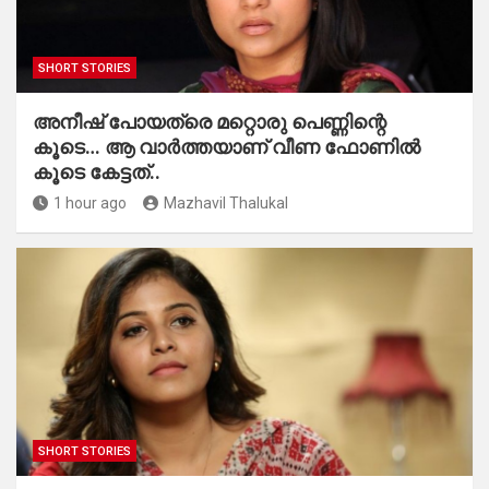
SHORT STORIES
അനീഷ് പോയത്രെ മറ്റൊരു പെണ്ണിന്റെ
കൂടെ… ആ വാർത്തയാണ് വീണ ഫോണിൽ
കൂടെ കേട്ടത്..
1 hour ago
Mazhavil Thalukal
SHORT STORIES