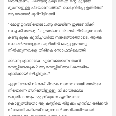
ശ്രമിക്കണം ചിലയേടുകളെ ഒക്കെ..ന്റെ കുട്ട്യേ..
മുന്നോട്ടുള്ള പ്രയാണത്തിന്..” നെടുവീർപ്പു ഉതിർത്ത്
ആ തേങ്ങൽ മുറിവിട്ടിറങ്ങി.
” മോള് ഉറങ്ങിയെടോ..ആ തലയിണ ഇങ്ങട് നീക്കി
വച്ചേ..കിടത്തട്ടെ. “കുഞ്ഞിനെ കിടത്തി തിരിയുമ്പോൾ
കണ്ടു മുഖം കുനിച്ച് ധർമ്മ സങ്കടത്തത്തോടെ.. ആത്മ
സംഘർഷങ്ങളുടെ ചുഴിയിൽ പെട്ടു ഉഴഞ്ഞു
നിൽക്കുന്നവളെ. തിരികെ സോഫയിലെത്തി.
കിടന്നു.എന്നാടോ.. എന്നെയൊന്നു താൻ
മനസ്സിലാക്കുക ? ആ മനസ്സില് അല്പമൊരിടം
എനിക്കായ് ഒഴിച്ചിടുക..?
ഏട്ടന് വേണ്ടി നിനക്ക് പിറകെ നടന്നവനായി മാത്രമേ
നീയെന്നെ അറിഞ്ഞിട്ടുള്ളൂ. നീ മാത്രമല്ല
മറ്റെല്ലാവരും. ഏട്ടന് മുന്നേ എവിടേയോ
കൊളുത്തിയതാ ആ കണ്ണിലെ തിളക്കം എന്നില്. ഒരിക്കൽ
നീ ജോലി കഴിഞ്ഞ് വരുമ്പോൾ അവിചാരിതമായി