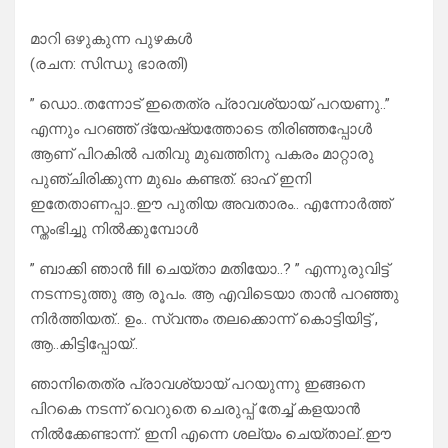
മാറി ഒഴുകുന്ന പുഴകൾ
(രചന: സിന്ധു ഭാരതി)
” ഡൊ..തന്നോട് ഇതെത്ര പ്രാവശ്യായ് പറയണു..”
എന്നും പറഞ്ഞ് ദ്യേഷ്യത്തോടെ തിരിഞ്ഞപ്പോൾ
ആണ് പിറകിൽ പതിവു മുഖത്തിനു പകരം മാറ്റാരു
പുഞ്ചിരിക്കുന്ന മുഖം കണ്ടത്. ഓഹ് ഇനി
ഇതേതാണപ്പാ..ഈ പുതിയ അവതാരം.. എന്നോർത്ത്
സ്തംഭിച്ചു നിൽക്കുമ്പോൾ
” ബാക്കി ഞാൻ fill ചെയ്താ മതിയോ..? ” എന്നുരുവിട്ട്
നടന്നടുത്തു ആ രൂപം. ആ എവിടെയാ താൻ പറഞ്ഞു
നിർത്തിയത്.. ഉം.. സ്വന്തം തലക്കൊന്ന് കൊട്ടിയിട്ട് ,
ആ..കിട്ടിപ്പോയ്..
ഞാനിതെത്ര പ്രാവശ്യായ് പറയുന്നു ഇങ്ങനെ
പിറകെ നടന്ന് വെറുതെ ചെരുപ്പ് തേച്ച് കളയാൻ
നിൽക്കേണ്ടാന്ന്. ഇനി എന്നെ ശല്യം ചെയ്താല്..ഈ