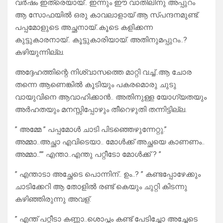
വർഷം ഇത്രെയായ്.. ഇന്നും ഈ വാതിലിനു അപ്പുറം
ആ സോഫയിൽ ഒരു കാവലാളായ് ആ സ്പന്ദനമുണ്ട്.
പപ്പമോളുടെ അച്ഛനായ്..കൂടെ കളിക്കന്ന
കുട്ടുകാരനായ്.. കൂട്ടുകാരിയായ്. അതിനുമപ്പുറം..?
കഴിയുന്നില്ല.
അദ്ദേഹത്തിന്റെ നിശ്വാസത്തെ മാറ്റി വച്ച്..ആ ചോര
തന്നെ ആണെങ്കിൽ കൂടിയും പകരമൊരു ചുടു
വായുവിനെ ആവാഹിക്കാൻ.. അതിനുള്ള യോഗ്യതയും
അർഹതയും മനസ്സിപ്പോഴും തീറെഴുതി തന്നിട്ടില്ല.
” അമ്മേ ” പപ്പമോൾ ചാടി പിടഞ്ഞെഴുന്നേറ്റു.”
അമ്മാ..അച്ഛാ എവിടെയാ.. മോൾക്ക് അച്ഛയെ കാണണം..
അമ്മാ..”” എന്താ..എന്തു പറ്റീടോ മോൾക്ക് ? ”
” എന്താടാ അച്ഛേടെ പൊന്നിന്.. ഉം..? ” കണ്ടപ്പോഴേക്കും
ചാടിക്കേറി ആ തോളിൽ രണ്ട് കെയും ചുറ്റി കിടന്നു
കഴിഞ്ഞിരുന്നു അവള്.
” എന്ത് പറ്റീടാ കണ്ണാ..ശൊപ്നം കണ്ട് പേടിച്ചോ അച്ചേടെ