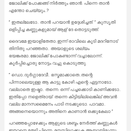
ജോലിക്ക് പോക്കങ്ങ് നിർത്തും ഞാൻ. പിന്നെ താൻ
എന്തോ ചെയ്യും..?
” ഇതല്ലേടോ.. താൻ പറയാൻ ഉദ്ദേശിച്ചത്. ” കുസൃതി
ഒളിപ്പിച്ച കണ്ണുകളുമായ് ആള് ദേ തൊട്ടടുത്ത്.
ദൈവമേ ഇയാളിതേതാ..ഇന്ന് രാവിലെ കൂടി മദറിനോട്
തിനിതു പറഞ്ഞതാ.. അയാളുടെ ശല്യം
ഭയങ്കരമാ..ജോലിക്ക് പോകണ്ടാന്ന് വച്ചാലോന്ന്..
കൂർപ്പിച്ചൊരു നോട്ടം വച്ചു കൊടുത്തു.
” ഡൊ..ദുർഗ്ഗാദേവീ.. ഭസ്മമാക്കാതെ..തന്റെ
പിന്നാലെയുള്ള ആ കാട്ടു കോഴി എന്റെ ഏട്ടനാടോ..
വല്ലാതെ ഇഷ്മാ.. തന്നെ. ഒന്ന് പച്ചക്കൊടി കാണിക്കടോ..
ഇതിപ്പോ നളെത്രായ്. തന്നെ കിട്ടിയില്ലെങ്കില് അവൻ
വല്ല മാനസമൈനേം പാടി നടക്കൂടൊ. പാവമാ..
അങ്ങനെയൊന്നും അതിനെ കാണാൻ ഒക്കുകേലാ ”
പറഞ്ഞപ്പോഴേക്കും ആളുടെ ശബ്ദം നേർത്ത് കണ്ണുകൾ
ഈറനെ തേടി.പിന്നെ, മനസ്സിലാക്കുക ആയായിരുന്നു