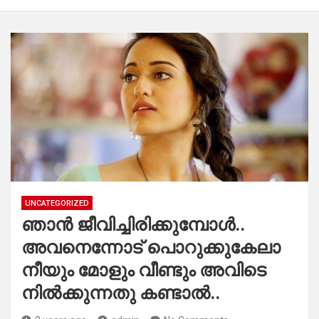
UNCATEGORIZED
ഞാൻ ജീവിച്ചിരിക്കുമ്പോൾ..
അവനെന്നോട് പൊറുക്കുകേലാ
നീയും മോളും വീണ്ടും അവിടെ
നിൽക്കുന്നതു കണ്ടാൽ..