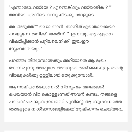
“എന്താടോ..വയ്യേ..? എന്തെങ്കിലും വയ്യാഴിക..? “”
അവിടെ.. അവിടെ..വന്നു കിടക്കൂ..മോളുടെ
അ..അടുത്ത്..”” ഡൊ..താൻ.. താനിത് എന്തൊക്കെയാ..
പറയുന്നേ..തനിക്ക്.. അതിന്.. “” ഇനിയും ആ ഏട്ടനെ
വിഷമിപ്പിക്കാൻ പറ്റില്ലെനിക്ക്.. ഈ..ഈ..
സ്നേഹത്തേയും..”
പറഞ്ഞു തീരുമ്പോഴേക്കും അറിയാതെ ആ മുഖം
താണിരുന്നു അപ്പോൾ. അവളുടെ രണ്ട് കൈകളും തന്റെ
വിരലുകൾക്കു ഉള്ളിലായ് ഒതുക്കുമ്പോൾ..
ആ നാല് കൺകോണിൽ നിന്നും മഴ മേഘങ്ങൾ
പെയ്യാൻ വിറ കൊള്ളുന്നത് അവൻ കണ്ടു.. തങ്ങളെ
പടർന്ന് പരക്കുന്ന ഇലഞ്ഞി പൂവിന്റെ ആ സുഗന്ധത്തെ
തങ്ങളുടെ നിശ്വാസങ്ങളിലേക്ക് ആലിംഗനം ചെയ്യവേ.