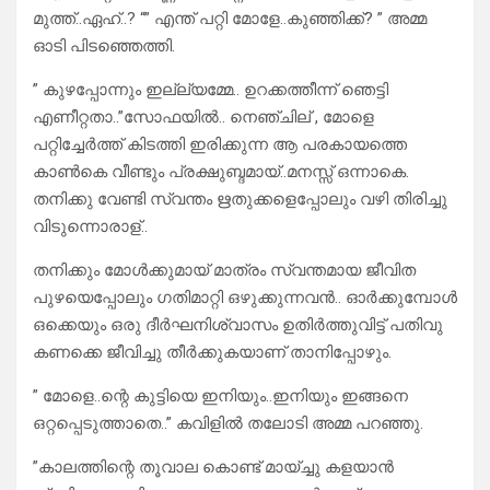
മുത്ത്..ഏഹ്..? “” എന്ത് പറ്റി മോളേ..കുഞ്ഞിക്ക്? ” അമ്മ
ഓടി പിടഞ്ഞെത്തി.
” കുഴപ്പോന്നും ഇല്ല്യമ്മേ.. ഉറക്കത്തീന്ന് ഞെട്ടി
എണീറ്റതാ..”സോഫയിൽ.. നെഞ്ചില് , മോളെ
പറ്റിച്ചേർത്ത് കിടത്തി ഇരിക്കുന്ന ആ പരകായത്തെ
കാൺകെ വീണ്ടും പ്രക്ഷുബ്ദമായ്..മനസ്സ് ഒന്നാകെ.
തനിക്കു വേണ്ടി സ്വന്തം ഋതുക്കളെപ്പോലും വഴി തിരിച്ചു
വിടുന്നൊരാള്..
തനിക്കും മോൾക്കുമായ് മാത്രം സ്വന്തമായ ജീവിത
പുഴയെപ്പോലും ഗതിമാറ്റി ഒഴുക്കുന്നവൻ.. ഓർക്കുമ്പോൾ
ഒക്കെയും ഒരു ദീർഘനിശ്വാസം ഉതിർത്തുവിട്ട് പതിവു
കണക്കെ ജീവിച്ചു തീർക്കുകയാണ് താനിപ്പോഴും.
” മോളെ..ന്റെ കുട്ടിയെ ഇനിയും..ഇനിയും ഇങ്ങനെ
ഒറ്റപ്പെടുത്താതെ..” കവിളിൽ തലോടി അമ്മ പറഞ്ഞു.
”കാലത്തിന്റെ തൂവാല കൊണ്ട് മായ്ച്ചു കളയാൻ