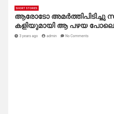
SHORT STORIES
ആരോടോ അമർത്തിപിടിച്ചു സം
കളിയുമായി ആ പഴയ പോല
3 years ago
admin
No Comments