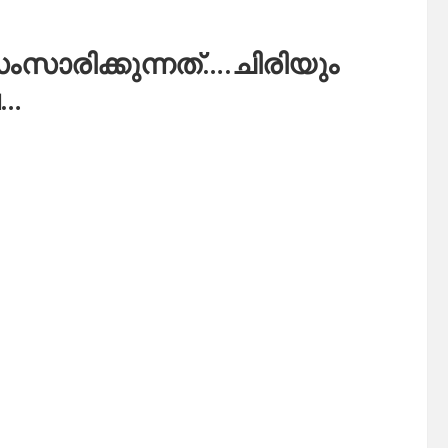
സാരിക്കുന്നത്….ചിരിയും
െ…