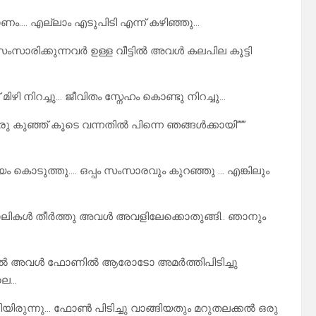
ാണം…. എല്ലാം എടുപിടി എന്ന് കഴിഞ്ഞു…
ംസാരിക്കുന്നവർ ഉള്ള വീട്ടിൽ അവൾ കലപില കൂട്ടി
് മിഴി നിറച്ചു… ജീവിതം സ്നേഹം കൊണ്ടു നിറച്ചു…
 കുഞ്ഞ് കൂടെ വന്നതിൽ പിന്നെ ഞങ്ങൾക്കായി”””
യം കൊടുത്തു…. ഒപ്പം സംസാരവും കുറഞ്ഞു … എങ്കിലും
ോലികൾ തീർത്തു അവൾ അവളിലേക്കൊതുങ്ങി.. ഞാനും
ുറിയിൽ അവൾ ഫോണിൽ ആരോടോ അമർത്തിപിടിച്ചു
ലെ…
്ടിയിരുന്നു… ഫോൺ പിടിച്ചു വാങ്ങിയതും മറുതലക്കൽ ഒരു