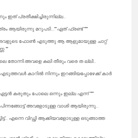
ം ഇത് പ്രതീക്ഷിച്ചിരുന്നില്ല…
ത്രം ആയിരുന്നു മറുപടി….””ഏത് ഫ്രണ്ട് “””
ം അവളുടെ ഫോൺ എടുത്തു ആ ആളുമായുള്ള ചാറ്റ്
െ “”
പോലെ തോന്നി.അവളെ കലി തീരും വരെ ത ല്ലി…
 എടുത്തവൾ കാറിൽ നിന്നും ഇറങ്ങിയപ്പോഴേക്ക് കാർ
ഏട്ടൻ കരുതും പോലെ ഒന്നും ഇല്ല എന്ന് “””
ു… പിന്നങ്ങോട്ട് അവളോടുള്ള വാശി ആയിരുന്നു…
ചിട്ട്… എന്നെ വിഡ്ഢി ആക്കിയവളോടുള്ള ഒടുങ്ങാത്ത