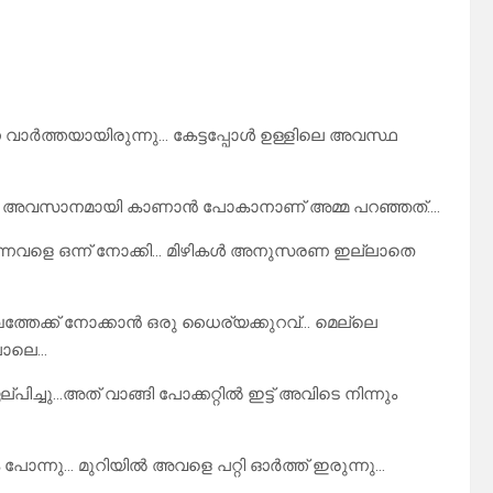
ന വാർത്തയായിരുന്നു… കേട്ടപ്പോൾ ഉള്ളിലെ അവസ്ഥ
െയോ… അവസാനമായി കാണാൻ പോകാനാണ് അമ്മ പറഞ്ഞത്….
്കുന്നവളെ ഒന്ന് നോക്കി… മിഴികൾ അനുസരണ ഇല്ലാതെ
്തേക്ക് നോക്കാൻ ഒരു ധൈര്യക്കുറവ്… മെല്ലെ
പോലെ…
്പിച്ചു…അത് വാങ്ങി പോക്കറ്റിൽ ഇട്ട് അവിടെ നിന്നും
ോന്നു… മുറിയിൽ അവളെ പറ്റി ഓർത്ത് ഇരുന്നു…