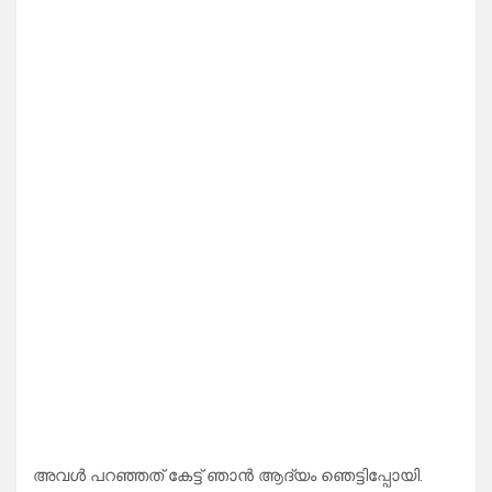
അവൾ പറഞ്ഞത് കേട്ട് ഞാൻ ആദ്യം ഞെട്ടിപ്പോയി.