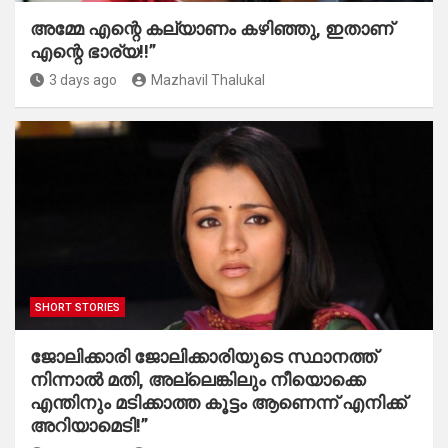
അമ്മേ എന്റെ കല്യാണം കഴിഞ്ഞു, ഇതാണ്
എന്റെ ഭാര്യ!!”
3 days ago
Mazhavil Thalukal
SHORT STORIES
ജോലിക്കാരി ജോലിക്കാരിയുടെ സ്ഥാനത്ത്
നിന്നാൽ മതി, അല്ലെങ്കിലും നീയൊക്കെ
എന്തിനും മടിക്കാത്ത കൂട്ടം ആണെന്ന് എനിക്ക്
അറിയാമെടി!”