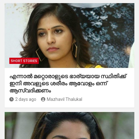
SHORT STORIES
എന്നാൽ മറ്റൊരാളുടെ ഭാര്യയായ സ്ഥിതിക്ക്
ഇനി അവളുടെ ശരീരം ആവോളം ഒന്ന്
ആസ്വദിക്കണം
2 days ago
Mazhavil Thalukal