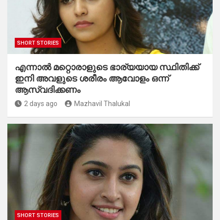
SHORT STORIES
എന്നാൽ മറ്റൊരാളുടെ ഭാര്യയായ സ്ഥിതിക്ക്
ഇനി അവളുടെ ശരീരം ആവോളം ഒന്ന്
ആസ്വദിക്കണം
2 days ago
Mazhavil Thalukal
SHORT STORIES