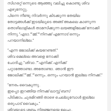
സിഗരറ്റ് ഒന്നുടെ ആഞ്ഞു വലിച്ചു കൊണ്ടു ശിവ
എഴുന്നേറ്റു..
പിന്നെ നീണ്ടു നിവർന്നു കിടക്കുന്ന തേയില
തോട്ടങ്ങൾക്ക് ഇടയിലൂടെ അങ്ങ് അകലെ കാണുന്ന
തൊഴിലാളികൾ താമസിക്കുന്ന ലയങ്ങളിലേക്ക് നോക്കി
നിന്നു..”എടാ..””മ്മ്..””നിനക്ക് എന്നോട് ഒന്നും
പറയാനില്ലേ..”
“എന്ന ജോലിക്ക് കയറേണ്ടത്..”
ശിവ മെല്ലെ അവളെ നോക്കി
ചോദിച്ചു..”ശിവാ…””എനിക്ക്..എനിക്ക്
പറ്റാത്തോണ്ടാ..അതോണ്ടാ.. ഞാൻ ഈ
ജോലിക്ക്..””മ്മ്…””ഒന്നും…ഒന്നും പറയാൻ ഇല്ലേ നിനക്ക്..”
“നേരം വൈകുന്നു..
ഇപ്പൊ ഇറങ്ങിയ നിനക്ക് ലാസ്റ്റ് ബസ്
പിടിക്കാം..ചുരമിറങ്ങി താഴെ ചെല്ലുമ്പോൾ ഇല്ലേ
ഒരുപാട് വൈകും..”
ശിവയുടെ ശബ്ദം നിരഞ്ജനയെ ഉലച്ചു..