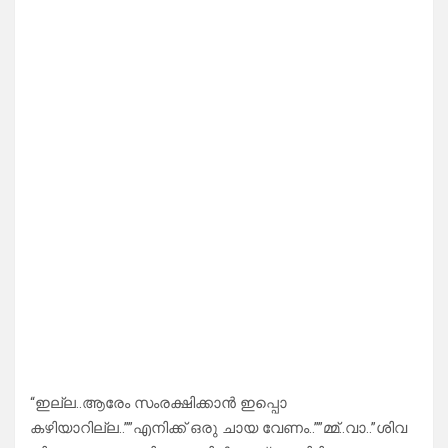
“ഇല്ല..ആരേം സംരക്ഷിക്കാൻ ഇപ്പൊ
കഴിയാറില്ല..””എനിക്ക് ഒരു ചായ വേണം..””മ്മ്..വാ..”ശിവ