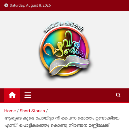
Skip
Saturday, August 8, 2026
to
content
Mazhavil Thalukal
Malayalam Kadhakal
Home
Short Stories
ആരുടെ കൂടെ പോയിട്ടാ നീ പൈസ മൊത്തം ഉണ്ടാക്കിയേ
എന്ന്..” പൊട്ടികരഞ്ഞു കൊണ്ടു നിരഞ്ജന മണ്ണിലേക്ക്