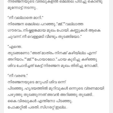
നിരഞ്ജനയുടെ വിരലുകളിൽ മെല്ലെ പിടിച്ചു കൊണ്ടു
മുന്നോട്ട് നടന്നു..
“നീ വല്ലാതെ മാറി..”
നിരഞ്ജന മെല്ലെ പറഞ്ഞു..”മ്മ്..””വല്ലാത്ത
ഗൗരവം..നിഷ്കളങ്കമായ മുഖം പോയി..കണ്ണുകൾ ആകെ
ചുവന്ന്..നീ വെള്ളമടി വീണ്ടും തുടങ്ങിയോ..”
“എന്തെ..
തുടങ്ങണോ..”അത് മാത്രം നിനക്ക് കഴിയില്ല എന്ന്
അറിയാം..””മ്മ്..””പോയാലോ..”ചായ കുടിച്ചു കഴിഞ്ഞു
ശിവ ചോദിച്ചത് കേട്ട് നിരഞ്ജന മുഖം തിരിച്ചു നോക്കി..
“നീ വരണ്ട..”
നിരഞ്ജനയുടെ മറുപടി ശിവ ഒന്ന്
പിടഞ്ഞു..ഹൃദയത്തിൽ മുറിവുകൾ ഒന്നുടെ വ്രണമായി
പഴുത്തു തുടങ്ങുന്നത് അവൻ അറിഞ്ഞു തുടങ്ങി..
കൈ വിരലുകൾ എന്തിനോ പിടഞ്ഞു..
പോക്കറ്റിൽ പരതി..സിഗരറ്റ് ഇല്ല..