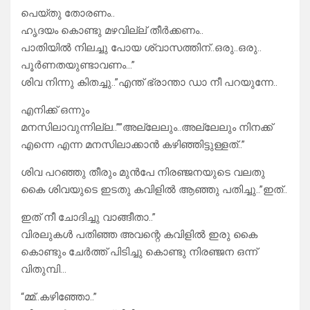
പെയ്തു തോരണം..
ഹൃദയം കൊണ്ടു മഴവില്ല് തീർക്കണം..
പാതിയിൽ നിലച്ചു പോയ ശ്വാസത്തിന്..ഒരു..ഒരു..
പൂർണതയുണ്ടാവണം…”
ശിവ നിന്നു കിതച്ചു..”എന്ത് ഭ്രാന്താ ഡാ നീ പറയുന്നേ..
എനിക്ക് ഒന്നും
മനസിലാവുന്നില്ല..””അല്ലേലും..അല്ലേലും നിനക്ക്
എന്നെ എന്ന മനസിലാക്കാൻ കഴിഞ്ഞിട്ടുള്ളത്..”
ശിവ പറഞ്ഞു തീരും മുൻപേ നിരഞ്ജനയുടെ വലതു
കൈ ശിവയുടെ ഇടതു കവിളിൽ ആഞ്ഞു പതിച്ചു..”ഇത്..
ഇത് നീ ചോദിച്ചു വാങ്ങീതാ..”
വിരലുകൾ പതിഞ്ഞ അവന്റെ കവിളിൽ ഇരു കൈ
കൊണ്ടും ചേർത്ത് പിടിച്ചു കൊണ്ടു നിരഞ്ജന ഒന്ന്
വിതുമ്പി…
“മ്മ്..കഴിഞ്ഞോ..”