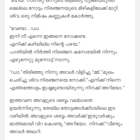
“ഹേയ്..”സിഗരറ്റ് ഒന്നുടെ ആഞ്ഞു പുകയെടുത്ത്
മെല്ലെ നോട്ടം നിരഞ്ജനയുടെ മിഴികളിലേക്ക് മാറ്റി
ശിവ..ഒരു നിമിഷം കണ്ണുകൾ കോർത്തു..
“വേണ്ടാ… ഡാ..
ഇനി നീ എന്നെ ഇങ്ങനെ നോക്കണ്ട..
എനിക്ക് കഴിയില്ല നിന്റെ പഴയ..”
പാതിയിൽ നിർത്തി നിരഞ്ജന കസേരയിൽ നിന്നും
ഏഴുന്നേറ്റു മുന്നോട്ട് നടന്നു..
“ഡാ..”തിരിഞ്ഞു നിന്നു അവൾ വിളിച്ചു..”മ്മ്…”മുഖം
ചെരിച്ചു ശിവ നിരഞ്ജനയെ നോക്കി..”എനിക്ക് നിന്നെ
എത്രത്തോളം ഇഷ്ടമുണ്ടായിരുന്നു നിനക്ക് അറിയോ..”
ഇത്തവണ അവളുടെ ശബ്ദം വല്ലാതെ
ഉയർന്നിരുന്നു..തേയില തോട്ടങ്ങൾക്കിടയിലെ ഇട
വഴിയിൽ..അവളുടെ ശബ്ദം അവർക്ക് ഇരുവർക്കും
മാത്രമായി വിറ കൊണ്ടു..”അറിയോ.. നിനക്ക്..”വീണ്ടും
അവൾ അലറി..