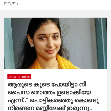
ഇരുന്നു..
SHORT STORIES
ആരുടെ കൂടെ പോയിട്ടാ നീ
പൈസ മൊത്തം ഉണ്ടാക്കിയേ
എന്ന്..” പൊട്ടികരഞ്ഞു കൊണ്ടു
നിരഞ്ജന മണ്ണിലേക്ക് ഇരുന്നു..