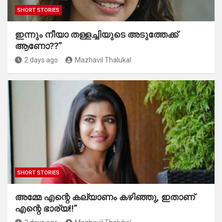
SHORT STORIES
ഇന്നും നീയാ തള്ളച്ചിയുടെ അടുത്തേക്ക്
ആണോ??”
2 days ago
Mazhavil Thalukal
SHORT STORIES
അമ്മേ എന്റെ കല്യാണം കഴിഞ്ഞു, ഇതാണ്
എന്റെ ഭാര്യ!!”