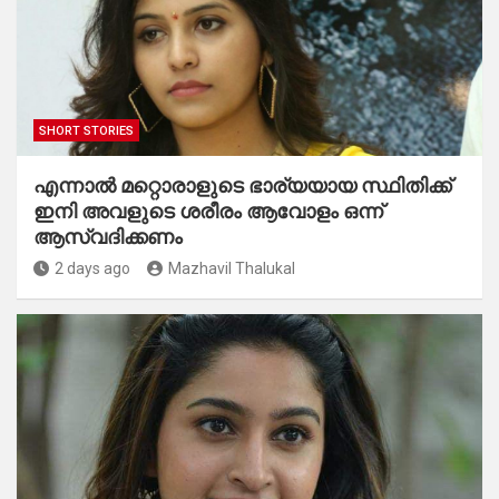
SHORT STORIES
എന്നാൽ മറ്റൊരാളുടെ ഭാര്യയായ സ്ഥിതിക്ക്
ഇനി അവളുടെ ശരീരം ആവോളം ഒന്ന്
ആസ്വദിക്കണം
2 days ago
Mazhavil Thalukal