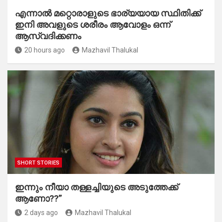
എന്നാൽ മറ്റൊരാളുടെ ഭാര്യയായ സ്ഥിതിക്ക്
ഇനി അവളുടെ ശരീരം ആവോളം ഒന്ന്
ആസ്വദിക്കണം
20 hours ago
Mazhavil Thalukal
SHORT STORIES
ഇന്നും നീയാ തള്ളച്ചിയുടെ അടുത്തേക്ക്
ആണോ??”
2 days ago
Mazhavil Thalukal