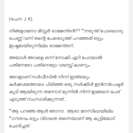
(രചന: J. K)
നിങ്ങളാണോ മിസ്റ്റർ രാജേന്ദ്രൻ?? “”നരുന്ത് പോലൊരു
പെണ്ണ് വന്ന് തന്റെ പേരെടുത്ത് പറഞ്ഞത് ഒട്ടും
ഇഷ്ടമായിരുന്നില്ല രാജേന്ദ്രന്…
അയാൾ അവളെ ഒന്ന് നോക്കി ഏറി പോയാൽ
പതിനേഴോ പതിനെട്ടോ വയസ്സ് കാണും…
അവളാണ് സർവീസിൽ നിന്ന് ഇത്രയും
കർക്കശത്തോടെ പിരിഞ്ഞ ഒരു സർക്കിൾ ഇൻസ്പെക്ടർ
കൂടി ആയിരുന്ന തന്നോട് മുന്നിൽ നിന്ന് ഇങ്ങനെ പേര്
എടുത്ത് സംസാരിക്കുന്നത്….
“”ആ പറഞ്ഞ ആൾ ഞാനാ.. ആരാ മനസിലായില്ല
“”ഗൗരവം ഒട്ടും വിടാതെ തന്നെയാണ് ആ കുട്ടിയോട്
ചോദിച്ചത്..