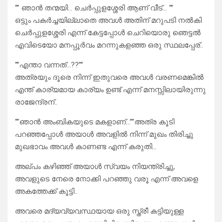
“” ഞാൻ തന്മയി… ചെർപ്പുളശ്ശേരി ആണ് വീട്… “”
ഒട്ടും പകർച്ചയില്ലാതെ അവൾ അതിന് മറുപടി നൽകി
ചെർപ്പുളശ്ശേരി എന്ന് കേട്ടപ്പോൾ ചെറിയൊരു ഞെട്ടൽ
എവിടെയോ മനപ്പൂർവം മറന്നുകളഞ്ഞ ഒരു സ്ഥലപ്പേര്..
“”എന്താ വന്നത്…??””
അത്രയും ദൂരെ നിന്ന് ഇതുവരെ അവൾ വരണമെങ്കിൽ
എന്ത് കാര്യമായ കാര്യം ഉണ്ട് എന്ന് മനസ്സിലായിരുന്നു
രാജേന്ദ്രന്..
“”ഞാൻ അംബികയുടെ മകളാണ്…””അത്ര കൂടി
പറഞ്ഞപ്പോൾ അയാൾ അവളിൽ നിന്ന് മുഖം തിരിച്ചു
മുഖഭാവം അവൾ കാണണ്ട എന്ന് കരുതി…
അല്പം കഴിഞ്ഞ് അയാൾ സ്വയം നിയന്ത്രിച്ചു,
അവളുടെ നേരെ നോക്കി പറഞ്ഞു വരൂ എന്ന് അവളെ
അകത്തേക്ക് കൂട്ടി..
അവരെ മദ്യവ്യവസ്ഥയായ ഒരു സ്ത്രീ കട്ടിയുള്ള