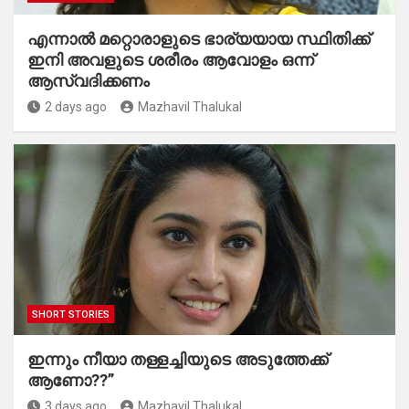
എന്നാൽ മറ്റൊരാളുടെ ഭാര്യയായ സ്ഥിതിക്ക്
ഇനി അവളുടെ ശരീരം ആവോളം ഒന്ന്
ആസ്വദിക്കണം
2 days ago
Mazhavil Thalukal
SHORT STORIES
ഇന്നും നീയാ തള്ളച്ചിയുടെ അടുത്തേക്ക്
ആണോ??”
3 days ago
Mazhavil Thalukal