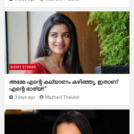
SHORT STORIES
അമ്മേ എന്റെ കല്യാണം കഴിഞ്ഞു, ഇതാണ്
എന്റെ ഭാര്യ!!”
3 days ago
Mazhavil Thalukal