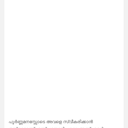
പൂർണ്ണമനസ്സോടെ അവളെ സ്വീകരിക്കാൻ