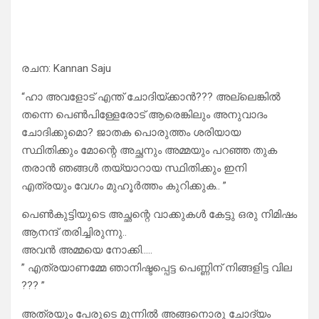
രചന: Kannan Saju
“ഹാ അവളോട് എന്ത് ചോദിയ്ക്കാൻ??? അല്ലെങ്കിൽ
തന്നെ പെൺപിള്ളേരോട് ആരെങ്കിലും അനുവാദം
ചോദിക്കുമൊ? ജാതക പൊരുത്തം ശരിയായ
സ്ഥിതിക്കും മോന്റെ അച്ഛനും അമ്മയും പറഞ്ഞ തുക
തരാൻ ഞങ്ങൾ തയ്യാറായ സ്ഥിതിക്കും ഇനി
എത്രയും വേഗം മുഹൂർത്തം കുറിക്കുക.. ”
പെൺകുട്ടിയുടെ അച്ഛന്റെ വാക്കുകൾ കേട്ടു ഒരു നിമിഷം
ആനന്ദ് തരിച്ചിരുന്നു..
അവൻ അമ്മയെ നോക്കി…..
” എത്രയാണമ്മേ ഞാനിഷ്ടപ്പെട്ട പെണ്ണിന് നിങ്ങളിട്ട വില
??? ”
അത്രയും പേരുടെ മുന്നിൽ അങ്ങനൊരു ചോദ്യം