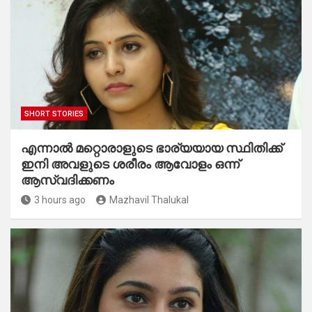
SHORT STORIES
എന്നാൽ മറ്റൊരാളുടെ ഭാര്യയായ സ്ഥിതിക്ക്
ഇനി അവളുടെ ശരീരം ആവോളം ഒന്ന്
ആസ്വദിക്കണം
3 hours ago
Mazhavil Thalukal