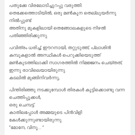
പതുക്കേ വിരലോടിച്ചുറപ്പു വരുത്തി.
തെക്കേത്തൊടിയിൽ, ഒരു മൺകൂന തെല്ലുയർന്നു
നിൽപ്പുണ്ട്.
അതിനു മുകളിലായി തെങ്ങോലകളുടെ നിഴൽ
പതിഞ്ഞിരിക്കുന്നു.
പവിത്രം ധരിച്ച്, ഈറനായി, തറ്റുടുത്ത്, പ്ലാശിൻ
കമ്പുകളാൽ അസ്ഥികൾ പെറുക്കിയെടുത്ത്
മൺകുടത്തിലാക്കി സാഗരത്തിൽ നിമജ്ജനം ചെയ്തത്,
ഇന്നു രാവിലെയായിരുന്നു.
കടലിൽ മുങ്ങിനിവർന്നു,
പിന്തിരിഞ്ഞു നടക്കുമ്പോൾ തിരകൾ കൂട്ടിക്കൊണ്ടു വന്ന
ചെത്തിപ്പൂക്കൾ,
ഒരു ചെമ്പട്ട്.
കാതിലപ്പോൾ അമ്മയുടെ പിൻവിളി
കേൾക്കുന്നുണ്ടായിരുന്നു.
“മോനേ, വിനൂ…. ”