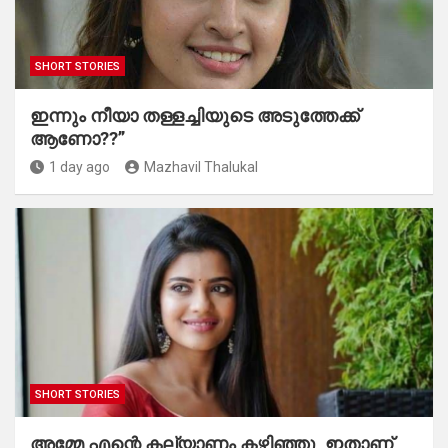
SHORT STORIES
ഇന്നും നീയാ തള്ളച്ചിയുടെ അടുത്തേക്ക്
ആണോ??”
1 day ago
Mazhavil Thalukal
SHORT STORIES
അമ്മേ എന്റെ കല്യാണം കഴിഞ്ഞു, ഇതാണ്