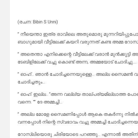
(രചന: Bibin S Unni)
” നീയെന്താ ഇത്ര രാവിലെ അതുമൊരു മുന്നറിയിപ്പുപോലു
ബാഗുമായി വീട്ടിലേക്ക് കയറി വരുന്നത് കണ്ട അമ്മ റോസ്
” അതെന്താ എനിക്കെന്റെ വീട്ടിലേക്ക് വരാൻ മുൻക്കൂട
ടേബിളിലേക്ക് വച്ചു കൊണ്ട് അന്ന, അമ്മയോട് ചോദിച്ചു….
” ഓഹ്… ഞാൻ ചോദിച്ചന്നെയുള്ളെ… അല്ല സൈമൺ വന്നില
ചോദിച്ചതും…
” ഓഹ്. ഇല്ല.. “അന്ന വല്ല്യ താല്പര്യമില്ലാത്ത പോ
വന്നെ. “” ദേ അമ്മച്ചി…
” അല്ല മോളേ സൈമണിപ്പോൾ ആകെ തകർന്നു നിൽക്കുവല
വന്നപ്പോൾ നിന്റെ സ്വഭാവം വച്ചു അമ്മച്ചി ചോദിച്ചന്നെയു
റോസ്‌ലിയൊരു ചിരിയോടെ പറഞ്ഞു… എന്നാൽ അതിന് 