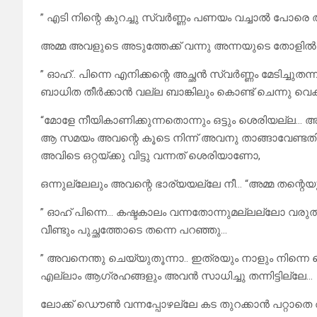
” എടി നിന്റെ കുറച്ചു സ്വർണ്ണം പണയം വച്ചാൽ പോരെ 
അമ്മ അവളുടെ അടുത്തേക്ക് വന്നു അന്നയുടെ തോളിൽ പ
” ഓഹ്.. പിന്നെ എനിക്കന്റെ അച്ഛൻ സ്വർണ്ണം മേടിച്
ബാധിത തീർക്കാൻ വല്ല ബാങ്കിലും കൊണ്ട് ചെന്നു വെ
“മോളേ നീയികാണിക്കുന്നതൊന്നും ഒട്ടും ശെരിയല്ല… അവ
ആ സമയം അവന്റെ കൂടെ നിന്ന് അവനു താങ്ങാവേണ്ടതി
അവിടെ ഒറ്റയ്ക്കു വിട്ടു വന്നത് ശെരിയാണോ,
ഒന്നുല്ലേലും അവന്റെ ഭാര്യയല്ലേ നീ… “അമ്മ തന്റെയ
” ഓഹ് പിന്നെ… കഷ്ടകാലം വന്നതോന്നുമല്ലല്ലോ വരുത
വീണ്ടും പുച്ഛത്തോടെ തന്നെ പറഞ്ഞു…
” അവനെന്തു ചെയ്യുതൂന്നാ.. ഇത്രയും നാളും നിന്
എല്ലാം ആഗ്രഹങ്ങളും അവൻ സാധിച്ചു തന്നിട്ടില്ലേ…
ലോക്ക് ഡൌൺ വന്നപ്പോഴല്ലേ കട തുറക്കാൻ പറ്റാതെ