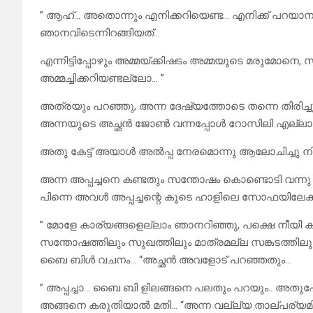
” ആഹ്… അതൊന്നും എനിക്കറിയെണ്ട… എനിക്ക് പറയാനു
ഞാനവിടെന്നിറങ്ങിയത്…
എന്നിട്ടിപ്പോഴും അമ്മയ്ക്കിഷടം അമ്മയുടെ മരുമോനെ, 
അമ്മച്ചിക്കറിയണ്ടല്ലോ… ”
അത്രയും പറഞ്ഞു, അന്ന ദേഷ്യത്തോടെ തന്നെ തിരിച്ചു
അന്നയുടെ അച്ഛൻ ജോൺ വന്നപ്പോൾ റോസിലി എല്ലാ 
അതു കേട്ട് അയാൾ അൽപ്പ നേരമൊന്നു ആലോചിച്ചു നിന്
അന്ന അപ്പച്ചനെ കണ്ടതും സന്തോഷം കൊണ്ടൊടി വന്നു അപ
പിന്നെ അവൾ അപ്പച്ചന്റെ കൂടെ ഹാളിലെ സോഫയിലേക്ക
” മോളേ കാര്യങ്ങളെല്ലാം ഞാനറിഞ്ഞു, പക്ഷെ നീയി ക
സന്തോഷത്തിലും സുഖത്തിലും മാത്രമല്ല സങ്കടത്തിലും
ബൈ ബിൾ വചനം… “അച്ഛൻ അവളോട് പറഞ്ഞതും…
” അപ്പച്ചാ… ബൈ ബി ളിലങ്ങനെ പലതും പറയും.. അത
അങ്ങനെ കരുതിയാൽ മതി… “അന്ന വല്ല്യ താല്പര്യമ