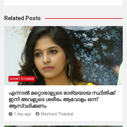
Related Posts
SHORT STORIES
എന്നാൽ മറ്റൊരാളുടെ ഭാര്യയായ സ്ഥിതിക്ക്
ഇനി അവളുടെ ശരീരം ആവോളം ഒന്ന്
ആസ്വദിക്കണം
1 day ago
Mazhavil Thalukal