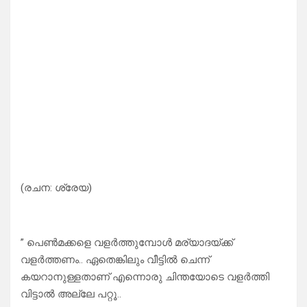
(രചന: ശ്രേയ)
” പെൺമക്കളെ വളർത്തുമ്പോൾ മര്യാദയ്ക്ക്
വളർത്തണം.. ഏതെങ്കിലും വീട്ടിൽ ചെന്ന്
കയറാനുള്ളതാണ് എന്നൊരു ചിന്തയോടെ വളർത്തി
വിട്ടാൽ അല്ലേ പറ്റൂ..