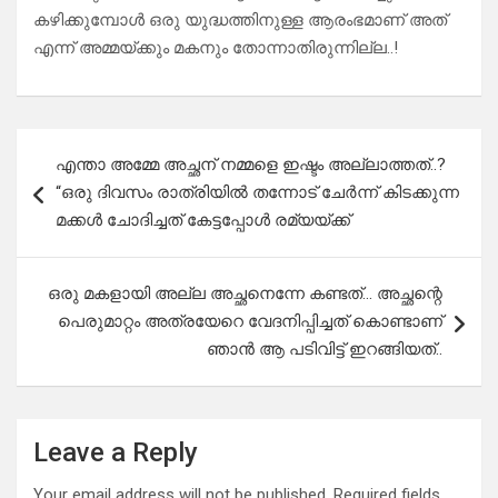
കഴിക്കുമ്പോൾ ഒരു യുദ്ധത്തിനുള്ള ആരംഭമാണ് അത്
എന്ന് അമ്മയ്ക്കും മകനും തോന്നാതിരുന്നില്ല..!
Post
എന്താ അമ്മേ അച്ഛന് നമ്മളെ ഇഷ്ടം അല്ലാത്തത്..?
navigation
“ഒരു ദിവസം രാത്രിയിൽ തന്നോട് ചേർന്ന് കിടക്കുന്ന
മക്കൾ ചോദിച്ചത് കേട്ടപ്പോൾ രമ്യയ്ക്ക്
ഒരു മകളായി അല്ല അച്ഛനെന്നേ കണ്ടത്… അച്ഛന്റെ
പെരുമാറ്റം അത്രയേറെ വേദനിപ്പിച്ചത് കൊണ്ടാണ്
ഞാൻ ആ പടിവിട്ട് ഇറങ്ങിയത്..
Leave a Reply
Your email address will not be published.
Required fields