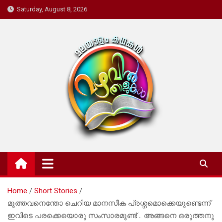
Skip
Saturday, August 8, 2026
to
content
Mazhavil Thalukal
Malayalam Kadhakal
Home
Short Stories
മൂത്തവനെന്തോ ചെറിയ മാനസീക പ്രശ്നമൊക്കെയുണ്ടെന്ന്
ഇവിടെ പരക്കെയൊരു സംസാരമുണ്ട് .. അങ്ങനെ ഒരുത്തനു