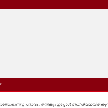
Y
്തോടാണ് ഉ പദ്രവം… തനിക്കും ഇപ്പോൾ അത് ശീലമായിരിക്കുന്നു…