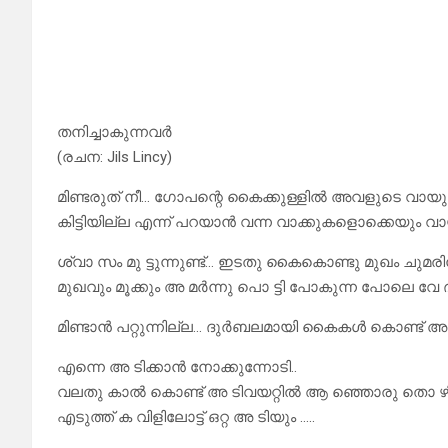
തനിച്ചാകുന്നവർ
(രചന: Jils Lincy)
മിണ്ടരുത് നീ… ഗോപന്റെ കൈക്കുള്ളിൽ അവളുടെ വായു
കിട്ടിയില്ല എന്ന് പറയാൻ വന്ന വാക്കുകളൊക്കെയും വായടച
ശ്വാ സം മു ട്ടുന്നുണ്ട്… ഇടതു കൈകൊണ്ടു മുഖം ചുമരിന
മുഖവും മൂക്കും അ മർന്നു പൊ ട്ടി പോകുന്ന പോലെ വേ ദ
മിണ്ടാൻ പറ്റുന്നില്ല… ദുർബലമായി കൈകൾ കൊണ്ട് അടിച്
എന്നെ അ ടിക്കാൻ നോക്കുന്നോടി..
വലതു കാൽ കൊണ്ട് അ ടിവയറ്റിൽ ആ ഞ്ഞൊരു തൊ ഴി യ
എടുത്ത് ക വിളിലോട്ട് ഒറ്റ അ ടിയും …..