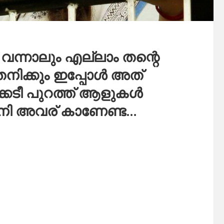
വന്നാലും എല്ലാം തന്റെ
നിക്കും ഇപ്പോൾ അത്
്കെടീ പുറത്ത് ആളുകൾ
ം ഇനി അവര് കാണേണ്ട…