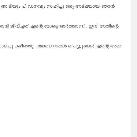
ളുടെ അ ടിയും പീ ഡനവും സഹിച്ചു ഒരു അടിമയായി ഞാൻ
ൻ ജീവിച്ചത് എന്റെ മോളെ ഓർത്താണ്… ഇനി അതിന്റെ
ദിച്ചു കഴിഞ്ഞു….മോളെ നമ്മൾ പെണ്ണുങ്ങൾ എന്റെ അമ്മ