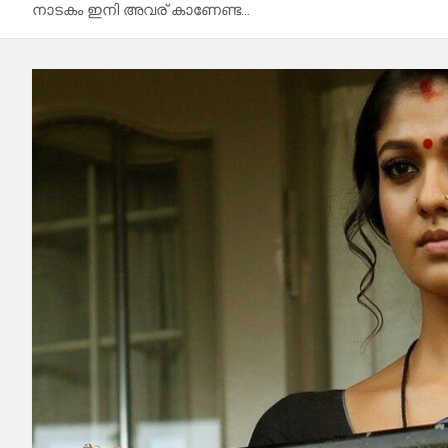
നാടകം ഇനി അവര് കാണേണ്ട…