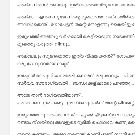
അല്ല നിങ്ങൾ രണ്ടാളും ഇതിനകത്തായിരുന്നോ.. ഗോപേ
അല്ലാ… എന്താ സുജേ നിന്റെ മുഖമെന്താ വല്ലാതിരിക്
അല്ലാതെന്ത്… ഗോപേട്ടൻ തന്റെ തോളത്തു കൈയിട്ടു ച
ഇരുപത്തി അഞ്ചു വർഷമായി കെട്ടിയാടുന്ന നാടകത്തി
മുഖത്തു വരുത്തി നിന്നു…
അല്ലേലും സുജക്കെന്താ ഇത്ര വിഷമിക്കാൻ?? ഗോപനെ
ഒരു മോളുള്ളത് ഡോക്ടർ…
ഇപ്പോൾ ദേ പുതിയ അമേരിക്കകാരൻ മരുമോനും…. പിന്ന
സർവ്വ സൗഭാഗ്യവതി … ബന്ധുക്കളിലാരോ പറഞ്ഞു….
അതേ താൻ ഭാഗ്യവതിയാണ്….
അതങ്ങനെ ഇരിക്കട്ടെ… ഈ വാക്കുകൾക്ക് തന്റെ ജീവന്റ
ഇരുപത്താറു വർഷങ്ങൾ ജീവിച്ചു മരിച്ചിട്ടാണ് ഈ വാക്കുക
രണ്ടാം നിലയിലെ അവളുടെ റൂമിൽ ചെല്ലവേ കണ്ടു വൈകു
തന്നെ കണ്ടതും.. അമ്മാ ഇതെന്ത് കാണിച്ചാണീ സാരീ ഉടു