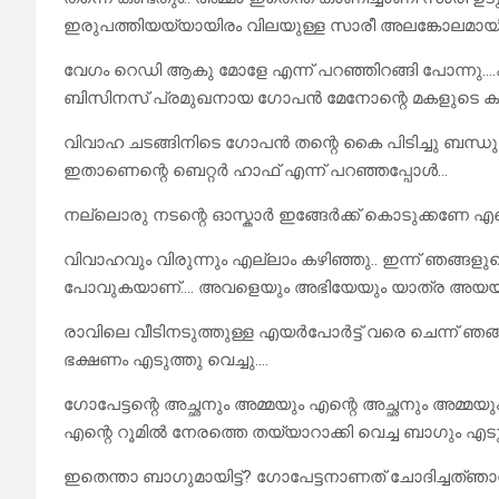
ഇരുപത്തിയയ്യായിരം വിലയുള്ള സാരീ അലങ്കോലമായിരി
വേഗം റെഡി ആകു മോളേ എന്ന് പറഞ്ഞിറങ്ങി പോന്നു….ക
ബിസിനസ് പ്രമുഖനായ ഗോപൻ മേനോന്റെ മകളുടെ കല
വിവാഹ ചടങ്ങിനിടെ ഗോപൻ തന്റെ കൈ പിടിച്ചു ബന്ധുക്
ഇതാണെന്റെ ബെറ്റർ ഹാഫ് എന്ന് പറഞ്ഞപ്പോൾ…
നല്ലൊരു നടന്റെ ഓസ്കാർ ഇങ്ങേർക്ക് കൊടുക്കണേ എന
വിവാഹവും വിരുന്നും എല്ലാം കഴിഞ്ഞു.. ഇന്ന് ഞങ്ങള
പോവുകയാണ്…. അവളെയും അഭിയേയും യാത്ര അയയ്ക്കാൻ
രാവിലെ വീടിനടുത്തുള്ള എയർപോർട്ട് വരെ ചെന്ന് ഞങ്
ഭക്ഷണം എടുത്തു വെച്ചു….
ഗോപേട്ടന്റെ അച്ഛനും അമ്മയും എന്റെ അച്ഛനും അമ്മയു
എന്റെ റൂമിൽ നേരത്തെ തയ്യാറാക്കി വെച്ച ബാഗും എടുത
ഇതെന്താ ബാഗുമായിട്ട്? ഗോപേട്ടനാണത് ചോദിച്ചത്ഞാൻ 