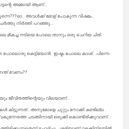
ട്ടന്റെ അമ്മായി ആണ്…
കുന്നെ???ഓ… അവൾക്ക് മോള് പോകുന്ന വിഷമം…
േർത്തു നിർത്തി പറഞ്ഞു….
ലെ മികച്ച നടിയെ പോലെ താനും ഒരു ചെറിയ ചിരി
 പോലൊരു കെട്ടിയോൻ.. ഇഷ്ടം പോലെ കാശ്… പിന്നെ
െന്ത് വേണം??
െയും ജീവിതത്തിന്റെയും വിലയാണ്…
ൾ കിട്ടുന്നത്….അനുമോളെ ചുറ്റും നോക്കി കണ്ടില്ല ..
ന്നേരത്ത ചടങ്ങിനായി ഒരുക്കി കൊണ്ടിരിക്കുവാണ്….
ത്തിരിക്കുന്നതെന്ന് ചോദിച്ചു… ശരിയാണ് വഴക്കിനിടയിൽ