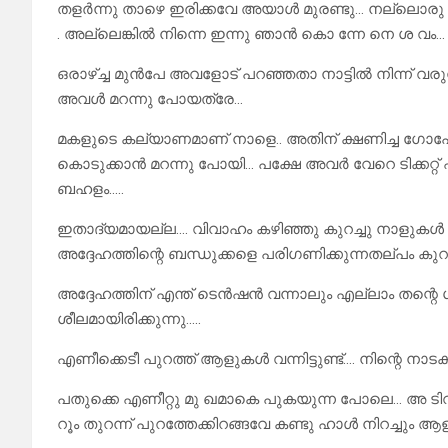
തളർന്നു താഴെ ഇരിക്കവേ അയാൾ മുരണ്ടു… നല്ലൊരു
. അല്ലെങ്കിൽ നിന്നെ ഇന്നു ഞാൻ കൊ ന്നേ നെ ശ വം…
ഒരാഴ്ച്ച മുൻപേ അവളോട് പറഞ്ഞതാ നാട്ടിൽ നിന്ന് വരുന്നവ
അവൾ മറന്നു പോയത്രേ…
മകളുടെ കല്യാണമാണ് നാളെ.. അതിന് ക്ഷണിച്ച ഗോപേട്ടന്
കൊടുക്കാൻ മറന്നു പോയി… പക്ഷേ അവർ വേറെ ടിക്കറ്റ
ബഹളം…..
ഇതാദ്യമായല്ല…. വിവാഹം കഴിഞ്ഞു കുറച്ചു നാളുകൾ
അദ്ദേഹത്തിന്റെ ബന്ധുക്കളെ പരിഗണിക്കുന്നതല്പം കു
അദ്ദേഹത്തിന് എന്ത് ടെൻഷൻ വന്നാലും എല്ലാം തന്റെ
ശീലമായിരിക്കുന്നു…..
എണീക്കെടീ പുറത്ത് ആളുകൾ വന്നിട്ടുണ്ട്…. നിന്റെ ന
പതുക്കെ എണീറ്റു മു ഖമാകെ പുകയുന്ന പോലെ… അ ടിവയ
റൂം തുറന്ന് പുറത്തേക്കിറങ്ങവേ കണ്ടു ഹാൾ നിറച്ചും 