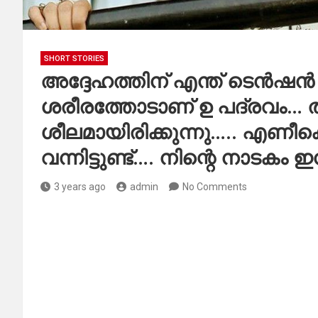
SHORT STORIES
അദ്ദേഹത്തിന് എന്ത് ടെൻഷൻ 
ശരീരത്തോടാണ് ഉ പദ്രവം… ത
ശീലമായിരിക്കുന്നു….. എണീക
വന്നിട്ടുണ്ട്…. നിന്റെ നാടക
3 years ago
admin
No Comments