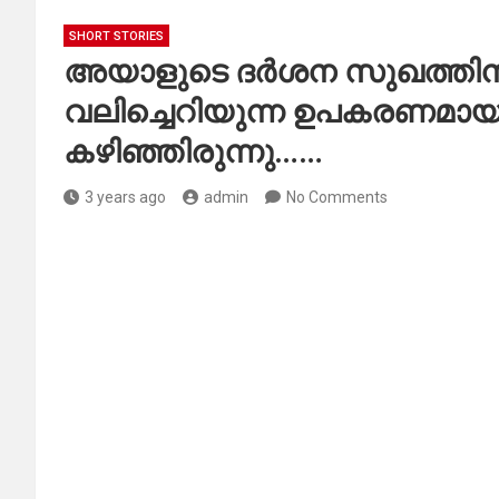
SHORT STORIES
അയാളുടെ ദർശന സുഖത്തിനു 
വലിച്ചെറിയുന്ന ഉപകരണമാ
കഴിഞ്ഞിരുന്നു……
3 years ago
admin
No Comments