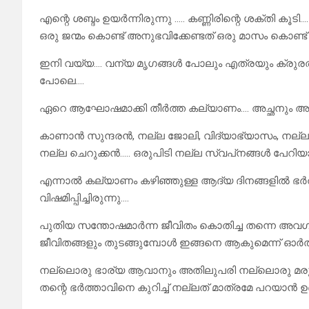
എന്റെ ശബ്ദം ഉയർന്നിരുന്നു ….. കണ്ണിരിന്റെ ശക്തി കൂട
ഒരു ജന്മം കൊണ്ട് അനുഭവിക്കേണ്ടത് ഒരു മാസം കൊണ്ട് ത
ഇനി വയ്യ…. വന്യ മൃഗങ്ങൾ പോലും എത്രയും ക്രുരത 
പോലെ….
ഏറെ ആഘോഷമാക്കി തീർത്ത കല്യാണം…. അച്ഛനും അമ്മയും
കാണാൻ സുന്ദരൻ, നല്ല ജോലി, വിദ്യാഭ്യാസം, നല്ല കുട
നല്ല ചെറുക്കൻ….. ഒരുപിടി നല്ല സ്വപ്‌നങ്ങൾ പേറിയ
എന്നാൽ കല്യാണം കഴിഞ്ഞുള്ള ആദ്യ ദിനങ്ങളിൽ ഭർത്താ
വിഷമിപ്പിച്ചിരുന്നു….
പുതിയ സന്തോഷമാർന്ന ജീവിതം കൊതിച്ച തന്നെ 
ജീവിതങ്ങളും തുടങ്ങുമ്പോൾ ഇങ്ങനെ ആകുമെന്ന് ഓർത്തു
നല്ലൊരു ഭാര്യ ആവാനും അതിലുപരി നല്ലൊരു മരുമോള
തന്റെ ഭർത്താവിനെ കുറിച്ച് നല്ലത് മാത്രമേ പറയാൻ ഉണ