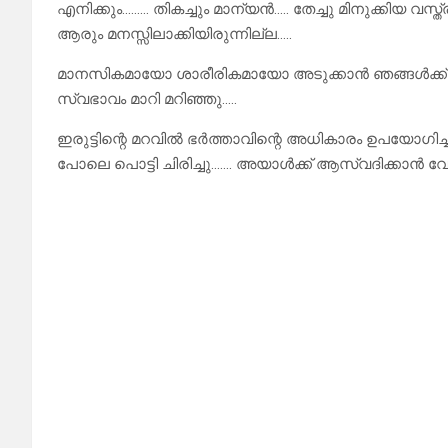
എനിക്കും……… തികച്ചും മാന്യൻ….. തേച്ചു മിനുക്കിയ വ
ആരും മനസ്സിലാക്കിയിരുന്നില്ല…..
മാനസികമായോ ശാരീരികമായോ അടുക്കാൻ ഞങ്ങൾക്ക
സ്വഭാവം മാറി മറിഞ്ഞു…..
ഇരുട്ടിന്റെ മറവിൽ ഭർത്താവിന്റെ അധികാരം ഉപയോഗിച്ച
പോലെ പൊട്ടി ചിരിച്ചു……. അയാൾക്ക് ആസ്വദിക്കാൻ വേ