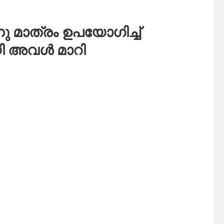
മാത്രം ഉപയോഗിച്ച്
യി അവൾ മാറി