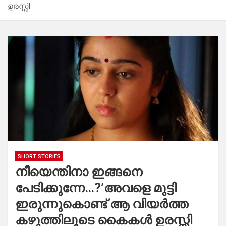
ഉരസ്സി
SHORT STORIES
നീയെന്തിനാ ഇങ്ങനെ
പേടിക്കുന്നേ…?’അവളെ മുട്ടി
ഇരുന്നുകൊണ്ട് ആ വിയർത്ത
കഴുത്തിലൂടെ കൈകൾ ഉരസ്സി