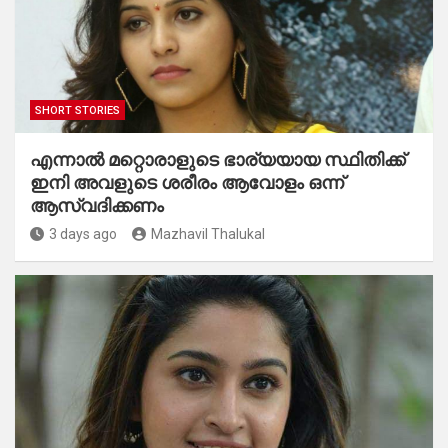
SHORT STORIES
എന്നാൽ മറ്റൊരാളുടെ ഭാര്യയായ സ്ഥിതിക്ക്
ഇനി അവളുടെ ശരീരം ആവോളം ഒന്ന്
ആസ്വദിക്കണം
3 days ago
Mazhavil Thalukal