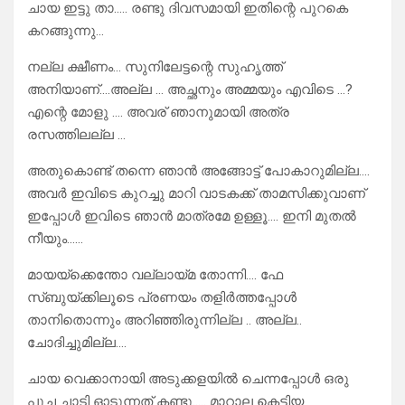
ചായ ഇട്ടു താ….. രണ്ടു ദിവസമായി ഇതിന്റെ പുറകെ
കറങ്ങുന്നു…
നല്ല ക്ഷീണം… സുനിലേട്ടന്റെ സുഹൃത്ത്
അനിയാണ്….അല്ല … അച്ഛനും അമ്മയും എവിടെ …?
എന്റെ മോളു …. അവര് ഞാനുമായി അത്ര
രസത്തിലല്ല …
അതുകൊണ്ട് തന്നെ ഞാൻ അങ്ങോട്ട്‌ പോകാറുമില്ല….
അവർ ഇവിടെ കുറച്ചു മാറി വാടകക്ക് താമസിക്കുവാണ്
ഇപ്പോൾ ഇവിടെ ഞാൻ മാത്രമേ ഉള്ളൂ…. ഇനി മുതൽ
നീയും……
മായയ്ക്കെന്തോ വല്ലായ്മ തോന്നി…. ഫേ
സ്ബുയ്ക്കിലൂടെ പ്രണയം തളിർത്തപ്പോൾ
താനിതൊന്നും അറിഞ്ഞിരുന്നില്ല .. അല്ല..
ചോദിച്ചുമില്ല….
ചായ വെക്കാനായി അടുക്കളയിൽ ചെന്നപ്പോൾ ഒരു
പൂച്ച ചാടി ഓടുന്നത് കണ്ടു….. മാറാല കെട്ടിയ