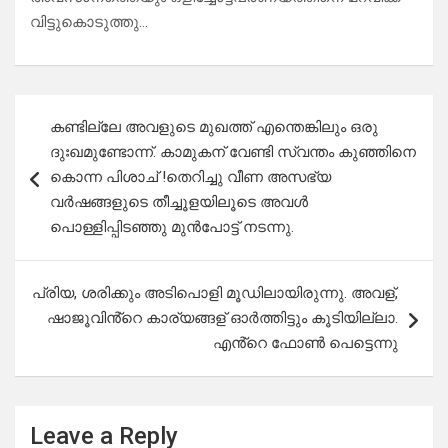
വിട്ടുകൊടുത്തു…
Post
കണ്ടില്ലേ അവളുടെ മുഖത്ത് എന്തെങ്കിലും ഒരു
navigation
ദുഃഖമുണ്ടോന്ന്. കാമുകന് വേണ്ടി സ്വന്തം കുഞ്ഞിനെ
കൊന്ന പിശാച് !തെറിച്ചു വീണ അസഭ്യ
വർഷങ്ങളുടെ തീച്ചൂളയിലൂടെ അവൾ
പൊള്ളിപ്പിടഞ്ഞു മുൻപോട്ട് നടന്നു.
പ്രിയ, ശരിക്കും അടിപൊളി മൂഡിലായിരുന്നു. അവള്,
ഷാജൂവിൻ്റെ കാര്യങ്ങള് ഓർത്തിട്ടും കൂടിയില്ലാ.
എൻ്റെ ഫോൺ പെട്ടെന്നു
Leave a Reply