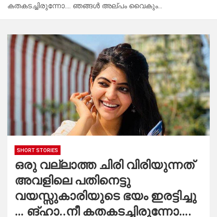
കതകടച്ചിരുന്നോ…. ഞങ്ങൾ അല്പം വൈകും…
SHORT STORIES
ഒരു വല്ലാത്ത ചിരി വിരിയുന്നത്
അവളിലെ പതിനെട്ടു
വയസ്സുകാരിയുടെ ഭയം ഇരട്ടിച്ചു
… ങ്ഹാ..നീ കതകടച്ചിരുന്നോ….