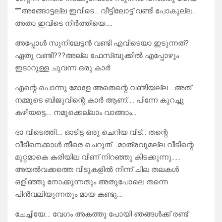
“””അങ്ങോട്ടല്ല ഇവിടെ… വീട്ടിലോട്ട് വണ്ടി പോകുല്ല..
അതാ ഇവിടെ നിർത്തിയെ…..
അപ്പോൾ സുനിലേട്ടൻ വണ്ടി എവിടെയാ ഇടുന്നത്?
ഏതു വണ്ടി???അല്ല ഫേസ്ബുക്കിൽ എപ്പോഴും
ഇടാറുള്ള ചുവന്ന ഒരു കാർ
എന്റെ പൊന്നു മോളേ അതെന്റെ വണ്ടിയല്ല …അത്
നമ്മുടെ ബിജുവിന്റെ കാർ ആണ്….. പിന്നേ കുറച്ചു
കഴിയട്ടെ…. നമുക്കെല്ലാം വാങ്ങാം….
ദാ വീടെത്തി…. ഓടിട്ട ഒരു ചെറിയ വീട്… തന്റെ
വീടിനെക്കാൾ തീരെ ചെറുത്….മാത്രവുമല്ല വീടിന്റെ
മുറ്റമാകെ കരിയില വീണ് നിറഞ്ഞു കിടക്കുന്നു……
അയൽവക്കത്തെ വീടുകളിൽ നിന്ന് ചില തലകൾ
ഒളിഞ്ഞു നോക്കുന്നതും അതുപോലെ തന്നെ
പിൻവലിയുന്നതും മായ കണ്ടു….
ചേച്ചിയേ…. വേഗം അകത്തു പോയി ഞങ്ങൾക്ക് രണ്ട്