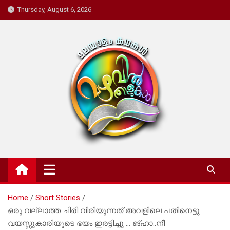
Skip
Thursday, August 6, 2026
to
content
Mazhavil Thalukal
Malayalam Kadhakal
Home
Short Stories
ഒരു വല്ലാത്ത ചിരി വിരിയുന്നത് അവളിലെ പതിനെട്ടു
വയസ്സുകാരിയുടെ ഭയം ഇരട്ടിച്ചു … ങ്ഹാ..നീ