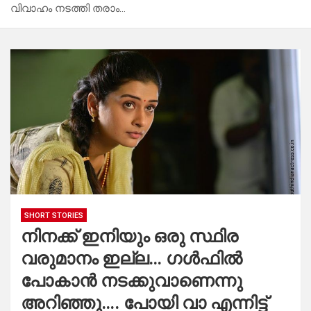
വിവാഹം നടത്തി തരാം…
SHORT STORIES
നിനക്ക് ഇനിയും ഒരു സ്ഥിര
വരുമാനം ഇല്ല… ഗൾഫിൽ
പോകാൻ നടക്കുവാണെന്നു
അറിഞ്ഞു…. പോയി വാ എന്നിട്ട്