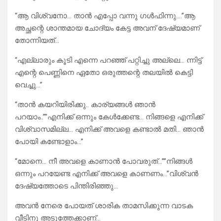
“ആ വിശ്വനോ… താൻ എപ്പോ വന്നു ഗൾഫിന്നു….”ആ
അച്ഛന്റെ ശാന്തമായ ചോദ്യം കേട്ട അവന് ദേഷ്യമാണ്
തോന്നിയത്…
“എല്ലാരും കൂടി എന്നെ പറഞ്ഞ് പറ്റിച്ചു അല്ലെ… ന്നിട്ട്
എന്റെ പെണ്ണിനെ ഏതോ ഒരുത്തന്റെ തലയിൽ കെട്ടി
വെച്ചു…”
“താൻ കയറിയിരിക്കു.. കാര്യങ്ങൾ ഞാൻ
പറയാം..””എനിക്ക് ഒന്നും കേൾക്കേണ്ട… നിങ്ങളെ എനിക്ക്
വിശ്വാസമില്ല… എനിക്ക് അവളെ കണ്ടാൽ മതി… ഞാൻ
പോയി കണ്ടോളാം…”
“മോനെ… നീ അവളെ കാണാൻ പോവരുത്…””നിങ്ങൾ
ഒന്നും പറയേണ്ട എനിക്ക് അവളെ കാണണം…”വിശ്വൻ
ദേഷ്യത്തോടെ പിന്തിരിഞ്ഞു…
അവൻ നേരെ പോയത് ശാരിക താമസിക്കുന്ന വാടക
വീടിനു അടുത്തേക്കാണ്…