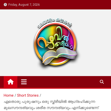
Skip
Friday, August 7, 2026
to
content
Mazhavil Thalukal
Malayalam Kadhakal
Home
Short Stories
ഏതൊരു പുരുഷനും ഒരു സ്ത്രീയിൽ ആഗ്രഹിക്കുന്ന
മുഖസൗന്ദര്യവും ശരീര സൗന്ദര്യവും എനിക്കുണ്ടെന്ന്