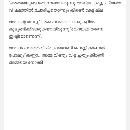
“അതമ്മയുടെ തോന്നലായിരുന്നു അല്ലേ കണ്ണാ ..?അമ്മ
വിഷമത്തിൽ ചോദിച്ചതൊന്നും കിരൺ കേട്ടില്ല
അവന്റെ മനസ്സ് അമ്മ പറഞ്ഞ വാക്കുകളിൽ
കുടുങ്ങിക്കിടക്കുകയായിരുന്നു”വേദയ്ക്ക് തന്നെ
ഇഷ്ട്ടമാണെന്ന് ..
അവൾ പറഞ്ഞത് പ്രകാരമാണീ പെണ്ണ് കാണൽ
പോലും”കണ്ണാ… അമ്മ വീണ്ടും വിളിച്ചതും കിരൺ
അമ്മയെ നോക്കി..